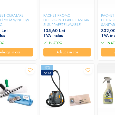
SET CURATARE
PACHET PROMO
PACHET
I 1.25 M WINDOW
DETERGENTI GRUP SANITAR
DETERG
NG
SI SUPRAFETE LAVABILE
SANITAR
 Lei
105,60 Lei
332,00
lus
TVA inclus
TVA inc
TOC
IN STOC
IN S
Adauga in cos
Adauga in cos
-17%
NOU