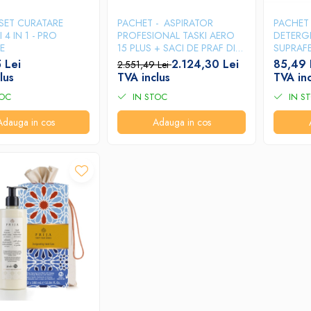
SET CURATARE
PACHET - ASPIRATOR
PACHET
4 IN 1 - PRO
PROFESIONAL TASKI AERO
DETERGE
E
15 PLUS + SACI DE PRAF DIN
SUPRAFE
HARTIE TASKI AERO10
GRUP S
 Lei
2.124,30 Lei
85,49 
2.551,49 Lei
BUCATI/SET
lus
TVA inclus
TVA inc
TOC
IN STOC
IN S
Adauga in cos
Adauga in cos