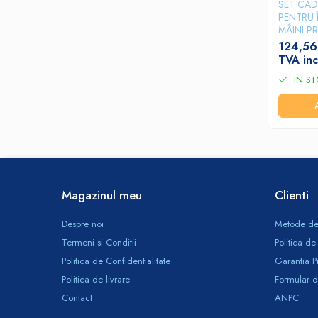
Produse ingrijire personala
SET CA
PENTRU Î
Crema de corp
MÂINI PR
Sampon si gel de dus
124,56
TVA inc
Sapun lichid
IN S
Sapun solid
Sapun spuma
Consumabile hartie
Acoperitori toaleta
Cearceaf hartie & cearceaf hartie
Magazinul meu
Clienti
Hartie igienica
Prosoape hartie pliate
Despre noi
Metode de
Pungi igienice
Termeni si Conditii
Politica de
Role hartie industriala
Politica de Confidentialitate
Garantia P
Politica de livrare
Formular d
Role prosop hartie
Contact
ANPC
Servetele masa & faciale