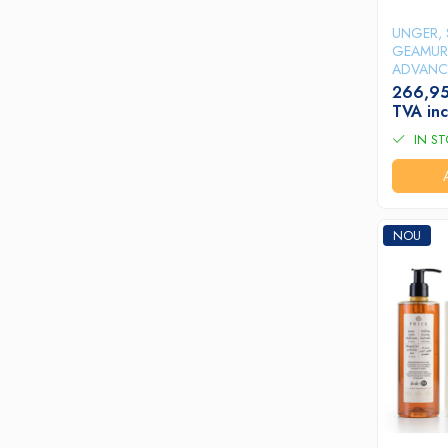
Dispensere / Dozatoare
UNGER, 
Dozatoare dezinfectanti
GEAMURI 
Dispensere acoperitoare colac wc
ADVANC
266,95
Dispensere hartie igienica
TVA inc
Dispensere odorizante
IN S
Dispensere prosoape pliate (Z)
Dispensere pungi igiena feminina
Dispensere rola hartie industriala
NOU
Dispensere rola prosop hartie
Dispensere servetele masa,
servetele faciale
Dozatoare sapun lichid
Uscatoare de maini si par
Uscatoare de maini
Uscatoare de par