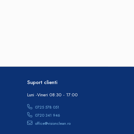
Suport clienti
Luni -Vineri 08:30 - 17:00
0725 578 051
0720 341 946
office@visionclean.ro