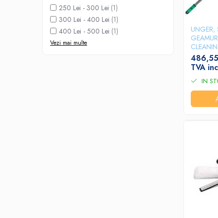
250 Lei - 300 Lei
(1)
Accesorii detergenti, pompe,
pulverizatoare
300 Lei - 400 Lei
(1)
UNGER, 
400 Lei - 500 Lei
(1)
Detergenti bucatarie
GEAMUR
Vezi mai multe
CLEANI
Detergenti comerciali
486,55
Detergenti covoare, mochete,
TVA inc
tapiterii
IN S
Detergenti geamuri
Detergenti pardoseala
Detergenti rufe si tesaturi
Detergenti toaleta, grup sanitar
Room Care
Dezinfectanti profesionali
Dezinfectanti maini
Dezinfectanti medicali profesionali
Dezinfectanti suprafete