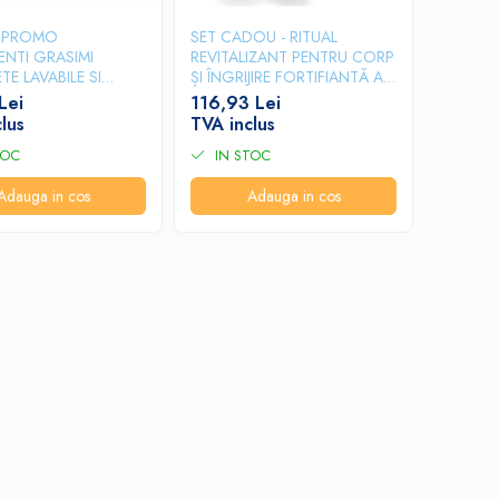
 PROMO
SET CADOU - RITUAL
NTI GRASIMI
REVITALIZANT PENTRU CORP
TE LAVABILE SI
ȘI ÎNGRIJIRE FORTIFIANTĂ A
ANITAR
PĂRULUI PRIJA
Lei
116,93 Lei
lus
TVA inclus
TOC
IN STOC
Adauga in cos
Adauga in cos