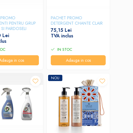
 PROMO
PACHET PROMO
ENTI PENTRU GRUP
DETERGENT CHANTE CLAIR
 SI PARDOSELI
75,15 Lei
 Lei
TVA inclus
lus
TOC
IN STOC
Adauga in cos
Adauga in cos
NOU