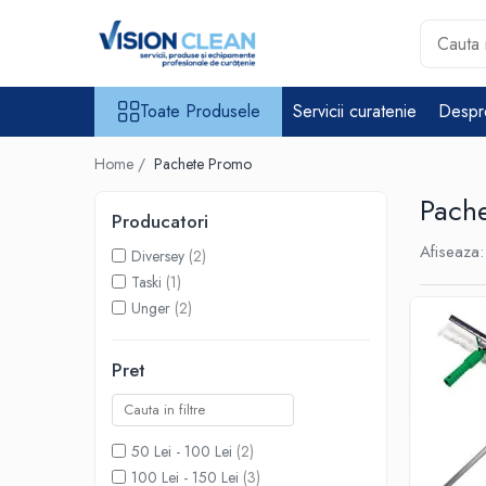
Toate Produsele
Toate Produsele
Servicii curatenie
Despr
Aspiratoare si masini curatenie
Accesorii masini si aspiratoare
Home /
Pachete Promo
profesionale
Aspiratoare industriale
Pach
Producatori
Aspiratoare injectie - extractie
Afiseaza:
Diversey
(2)
Aspiratoare profesionale de
Taski
(1)
lichide si praf
Unger
(2)
Echipament de curatat cu presiune
Masini de curatat si aspirat
Pret
pardoseli
Maturatori
Monodiscuri profesionale
50 Lei - 100 Lei
(2)
100 Lei - 150 Lei
(3)
Detergenti profesionali