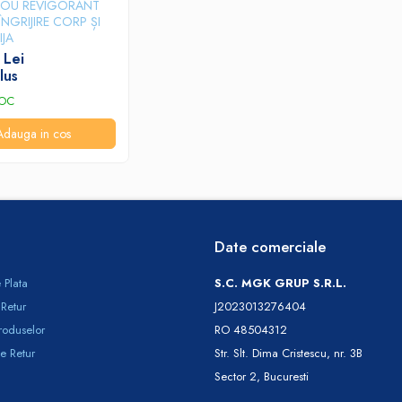
DOU REVIGORANT
NGRIJIRE CORP ȘI
IJA
 Lei
lus
TOC
Adauga in cos
Date comerciale
 Plata
S.C. MGK GRUP S.R.L.
 Retur
J2023013276404
roduselor
RO 48504312
e Retur
Str. Slt. Dima Cristescu, nr. 3B
Sector 2, Bucuresti