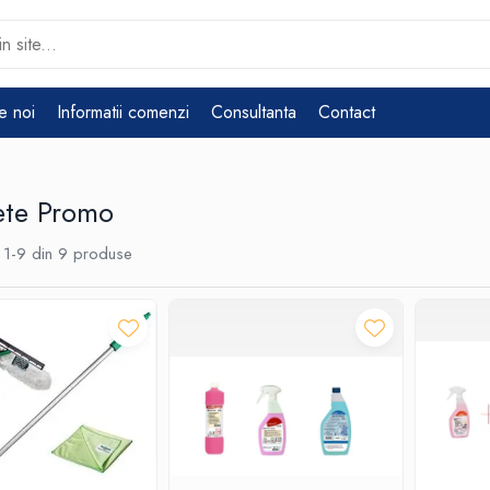
e noi
Informatii comenzi
Consultanta
Contact
ete Promo
1-
9
din
9
produse