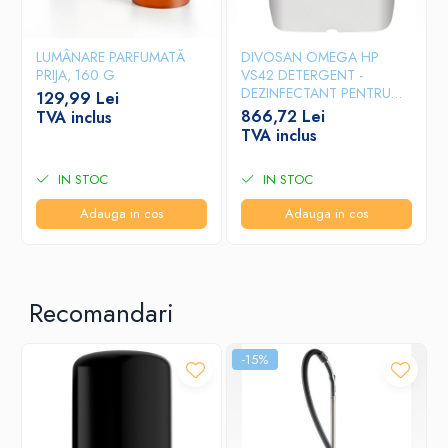
LUMÂNARE PARFUMATĂ
DIVOSAN OMEGA HP
PRIJA, 160 G
VS42 DETERGENT -
DEZINFECTANT PENTRU
129,99 Lei
SUPRAFETE, 20L
866,72 Lei
TVA inclus
TVA inclus
IN STOC
IN STOC
Adauga in cos
Adauga in cos
Recomandari
-15%