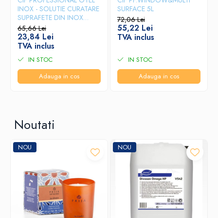
INOX - SOLUTIE CURATARE
SURFACE 5L
SUPRAFETE DIN INOX
72,06 Lei
750ML
55,22 Lei
65,66 Lei
23,84 Lei
TVA inclus
TVA inclus
IN STOC
IN STOC
Adauga in cos
Adauga in cos
Noutati
NOU
NOU