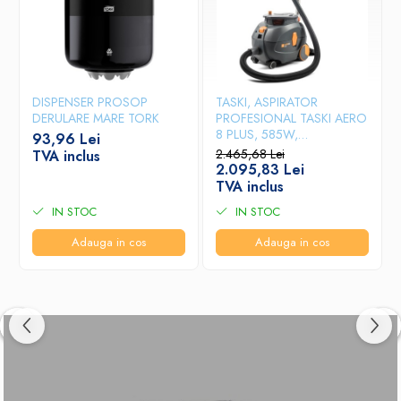
DISPENSER PROSOP
TASKI, ASPIRATOR
DERULARE MARE TORK
PROFESIONAL TASKI AERO
8 PLUS, 585W,
93,96 Lei
TEHNOLOGIE WHISPER
2.465,68 Lei
TVA inclus
ULTRASILENTIOASA,
2.095,83 Lei
COMPACT
TVA inclus
IN STOC
IN STOC
Adauga in cos
Adauga in cos