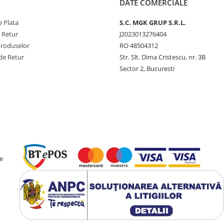
DATE COMERCIALE
 Plata
S.C. MGK GRUP S.R.L.
e Retur
J2023013276404
Produselor
RO 48504312
de Retur
Str. Slt. Dima Cristescu, nr. 3B
Sector 2, Bucuresti
e