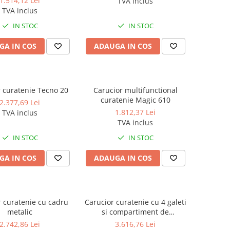
1.514,12 Lei
TVA inclus
TVA inclus
IN STOC
IN STOC
GA IN COS
ADAUGA IN COS
 curatenie Tecno 20
Carucior multifunctional
curatenie Magic 610
2.377,69 Lei
1.812,37 Lei
TVA inclus
TVA inclus
IN STOC
IN STOC
GA IN COS
ADAUGA IN COS
r curatenie cu cadru
Carucior curatenie cu 4 galeti
metalic
si compartiment de
depozitare accesorii Magic
2.742,86 Lei
3.616,76 Lei