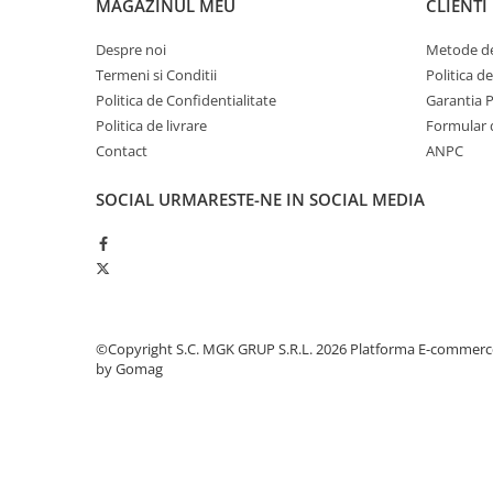
MAGAZINUL MEU
CLIENTI
Odorizante profesionale
Aparate odorizante profesionale
Despre noi
Metode de
Termeni si Conditii
Politica d
Odorizant toalera, wc
Politica de Confidentialitate
Garantia 
Odorizante camera
Politica de livrare
Formular 
Rezerva aparate odorizante
Contact
ANPC
Site odorizante pisoar
SOCIAL
URMARESTE-NE IN SOCIAL MEDIA
Produse de curatenie
Articole menaj
Carucioare
Carucioare bucatarie
Carucioare curatenie
©Copyright S.C. MGK GRUP S.R.L. 2026
Platforma E-commerc
Lavete profesionale
by Gomag
Mopuri Profesionale
Racleta, perii pardoseala
Saci menajeri