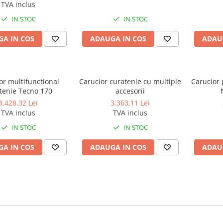
TVA inclus
IN STOC
IN STOC
A IN COS
ADAUGA IN COS
ADAU
or multifunctional
Carucior curatenie cu multiple
Carucior 
tenie Tecno 170
accesorii
3.428,32 Lei
3.363,11 Lei
TVA inclus
TVA inclus
IN STOC
IN STOC
A IN COS
ADAUGA IN COS
ADAU