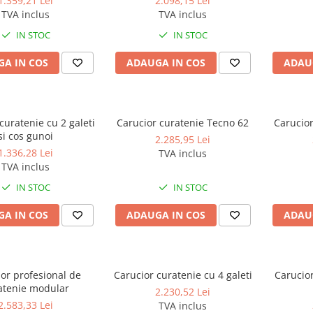
1.359,21 Lei
2.098,15 Lei
TVA inclus
TVA inclus
IN STOC
IN STOC
A IN COS
ADAUGA IN COS
ADAU
curatenie cu 2 galeti
Carucior curatenie Tecno 62
Carucior
si cos gunoi
2.285,95 Lei
1.336,28 Lei
TVA inclus
TVA inclus
IN STOC
IN STOC
A IN COS
ADAUGA IN COS
ADAU
or profesional de
Carucior curatenie cu 4 galeti
Carucio
atenie modular
2.230,52 Lei
2.583,33 Lei
TVA inclus