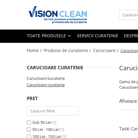
Toate Produsele
Aspiratoare si masini curatenie
TOATE PRODUSELE
SERVICII CURATENIE
DESPR
Accesorii masini si aspiratoare
profesionale
Home /
Produse de curatenie /
Carucioare /
Carucioar
Aspiratoare industriale
Aspiratoare injectie - extractie
Caruci
CARUCIOARE CURATENIE
Aspiratoare profesionale de lichide
Carucioare bucatarie
Gama de pr
si praf
Carucioare curatenie
Carucioare
Echipament de curatat cu presiune
PRET
Afiseaza:
Masini de curatat si aspirat
pardoseli
Maturatori
Sub 50 Lei
(1)
Monodiscuri profesionale
Taski Car
50 Lei - 100 Lei
(1)
Detergenti profesionali
100 Lei - 150 Lei
(1)