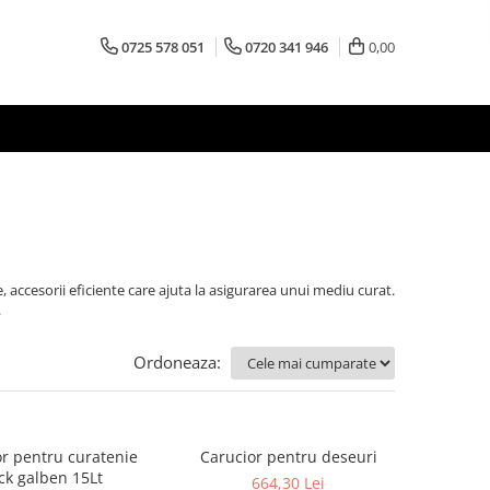
0725 578 051
0720 341 946
0,00
ccesorii eficiente care ajuta la asigurarea unui mediu curat.
.
Ordoneaza:
r pentru curatenie
Carucior pentru deseuri
ck galben 15Lt
664,30 Lei