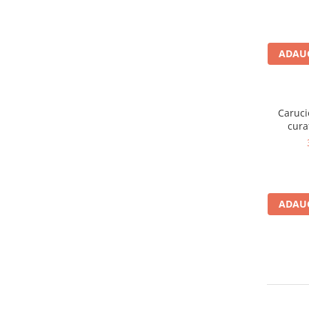
Produse ingrijire personala
Crema de corp
Sampon si gel de dus
ADAUG
Sapun lichid
Sapun solid
Sapun spuma
Caruci
cura
Consumabile hartie
Acoperitori toaleta
Cearceaf hartie & cearceaf hartie
Hartie igienica
ADAUG
Prosoape hartie pliate
Pungi igienice
Role hartie industriala
Role prosop hartie
Servetele masa & faciale