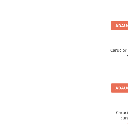
Dispensere / Dozatoare
Dozatoare dezinfectanti
Dispensere acoperitoare colac wc
ADAUG
Dispensere hartie igienica
Dispensere odorizante
Dispensere prosoape pliate (Z)
Carucior 
Dispensere pungi igiena feminina
Dispensere rola hartie industriala
Dispensere rola prosop hartie
Dispensere servetele masa,
servetele faciale
ADAUG
Dozatoare sapun lichid
Uscatoare de maini si par
Uscatoare de maini
Caruci
cur
Uscatoare de par