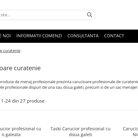
E NOI
INFORMATII COMENZI
CONSULTANTA
CONTACT
e curatenie
oare curatenie
oduse de menaj profesionale prezinta carucioare profesionale de curatenie, a
le profesionale dispun de una sau doua galeti, precum si de un sac menajer
1-
24
din
27
produse
ucior profesional cu
Taski Carucior profesional cu
Carucio
o galeata
doua galeti
Ni