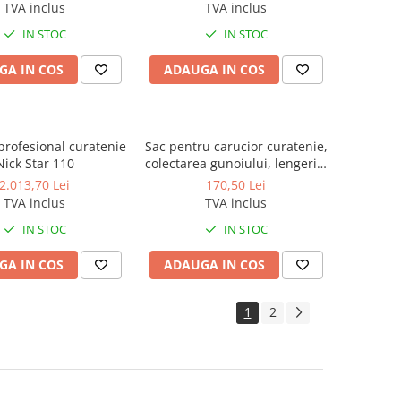
490P
TVA inclus
TVA inclus
IN STOC
IN STOC
GA IN COS
ADAUGA IN COS
profesional curatenie
Sac pentru carucior curatenie,
Nick Star 110
colectarea gunoiului, lengeriei
murdare, 50 L, PVC
2.013,70 Lei
170,50 Lei
TVA inclus
TVA inclus
IN STOC
IN STOC
GA IN COS
ADAUGA IN COS
1
2