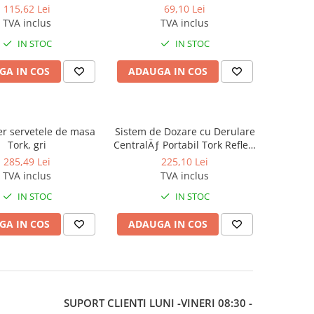
115,62 Lei
69,10 Lei
TVA inclus
TVA inclus
IN STOC
IN STOC
GA IN COS
ADAUGA IN COS
r servetele de masa
Sistem de Dozare cu Derulare
Tork, gri
CentralÄƒ Portabil Tork Reflex,
Alb/turcoaz
285,49 Lei
225,10 Lei
TVA inclus
TVA inclus
IN STOC
IN STOC
GA IN COS
ADAUGA IN COS
SUPORT CLIENTI
LUNI -VINERI 08:30 -