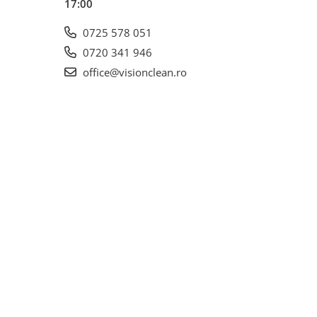
17:00
0725 578 051
0720 341 946
office@visionclean.ro