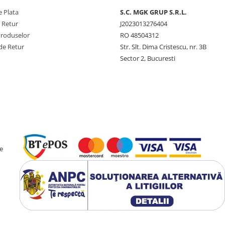
 Plata
S.C. MGK GRUP S.R.L.
e Retur
J2023013276404
Produselor
RO 48504312
de Retur
Str. Slt. Dima Cristescu, nr. 3B
Sector 2, Bucuresti
e