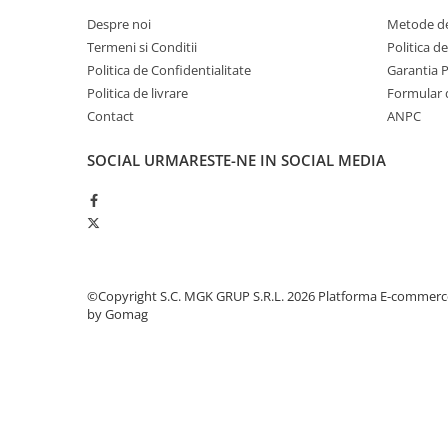
Dispensere / Dozatoare
Despre noi
Metode de
Dozatoare dezinfectanti
Termeni si Conditii
Politica d
Dispensere acoperitoare colac wc
Politica de Confidentialitate
Garantia 
Politica de livrare
Formular 
Dispensere hartie igienica
Contact
ANPC
Dispensere odorizante
Dispensere prosoape pliate (Z)
SOCIAL
URMARESTE-NE IN SOCIAL MEDIA
Dispensere pungi igiena feminina
Dispensere rola hartie industriala
Dispensere rola prosop hartie
Dispensere servetele masa,
©Copyright S.C. MGK GRUP S.R.L. 2026
Platforma E-commerc
servetele faciale
by Gomag
Dozatoare sapun lichid
Uscatoare de maini si par
Uscatoare de maini
Uscatoare de par