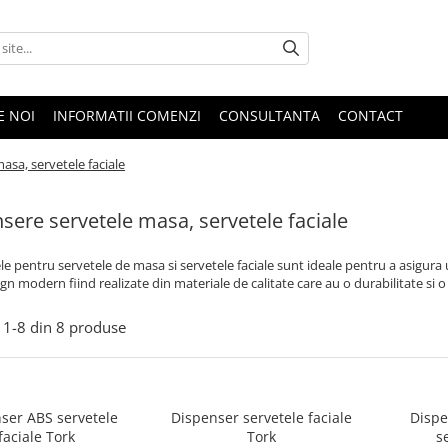
E NOI
INFORMATII COMENZI
CONSULTANTA
CONTACT
asa, servetele faciale
sere servetele masa, servetele faciale
e pentru servetele de masa si servetele faciale sunt ideale pentru a asigura 
gn modern fiind realizate din materiale de calitate care au o durabilitate si o f
1-
8
din
8
produse
ser ABS servetele
Dispenser servetele faciale
Dispe
faciale Tork
Tork
s