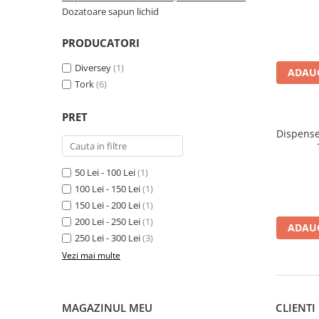
Dozatoare sapun lichid
Accesorii detergenti, pompe,
pulverizatoare
PRODUCATORI
Detergenti bucatarie
Diversey
(1)
Detergenti comerciali
ADAUG
Tork
(6)
Detergenti covoare, mochete,
tapiterii
PRET
Detergenti geamuri
Dispense
Detergenti pardoseala
50 Lei - 100 Lei
(1)
Detergenti rufe si tesaturi
100 Lei - 150 Lei
(1)
Detergenti toaleta, grup sanitar
150 Lei - 200 Lei
(1)
Room Care
200 Lei - 250 Lei
(1)
ADAUG
250 Lei - 300 Lei
(3)
Dezinfectanti profesionali
Vezi mai multe
Dezinfectanti maini
Dezinfectanti medicali profesionali
Dezinfectanti suprafete
MAGAZINUL MEU
CLIENTI