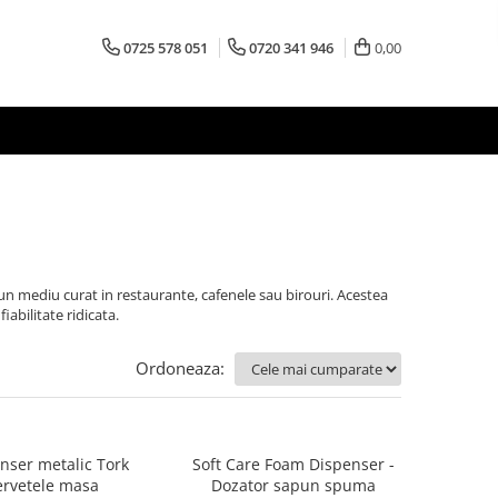
0725 578 051
0720 341 946
0,00
un mediu curat in restaurante, cafenele sau birouri. Acestea
iabilitate ridicata.
Ordoneaza:
nser metalic Tork
Soft Care Foam Dispenser -
ervetele masa
Dozator sapun spuma