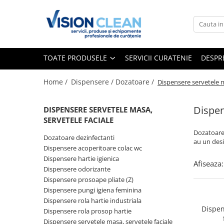
Toate Produsele
Aspiratoare si masini curatenie
TOATE PRODUSELE
SERVICII CURATENIE
DESPR
Accesorii masini si aspiratoare
profesionale
Home /
Dispensere / Dozatoare /
Dispensere servetele m
Aspiratoare industriale
Aspiratoare injectie - extractie
Dispen
DISPENSERE SERVETELE MASA,
SERVETELE FACIALE
Aspiratoare profesionale de lichide
Dozatoarel
si praf
Dozatoare dezinfectanti
au un desi
Dispensere acoperitoare colac wc
Echipament de curatat cu presiune
Dispensere hartie igienica
Afiseaza:
Masini de curatat si aspirat
Dispensere odorizante
pardoseli
Dispensere prosoape pliate (Z)
Maturatori
Dispensere pungi igiena feminina
Dispensere rola hartie industriala
Monodiscuri profesionale
Dispen
Dispensere rola prosop hartie
Detergenti profesionali
Dispensere servetele masa, servetele faciale