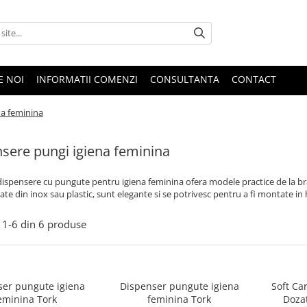
E NOI
INFORMATII COMENZI
CONSULTANTA
CONTACT
na feminina
sere pungi igiena feminina
spensere cu pungute pentru igiena feminina ofera modele practice de la bra
zate din inox sau plastic, sunt elegante si se potrivesc pentru a fi montate i
1-
6
din
6
produse
ser pungute igiena
Dispenser pungute igiena
Soft Ca
eminina Tork
feminina Tork
Doza