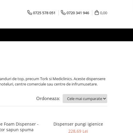
0725 578 051
0720 341 946
0,00
nduri de top, precum Tork si Mediclinics. Aceste dispensere
n hoteluri, centre comerciale sau centre de infrumusetare.
Ordoneaza:
re Foam Dispenser -
Dispenser pungi igienice
tor sapun spuma
228,69 Lei