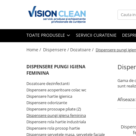
Toate Produsele
Aspiratoare si masini curatenie
TOATE PRODUSELE
SERVICII CURATENIE
DESPR
Accesorii masini si aspiratoare
profesionale
Home /
Dispensere / Dozatoare /
Dispensere pungi igie
Aspiratoare industriale
Aspiratoare injectie - extractie
Dispen
DISPENSERE PUNGI IGIENA
FEMININA
Aspiratoare profesionale de lichide
Gama de di
si praf
Dozatoare dezinfectanti
sunt reali
Dispensere acoperitoare colac wc
Echipament de curatat cu presiune
Dispensere hartie igienica
Afiseaza:
Masini de curatat si aspirat
Dispensere odorizante
pardoseli
Dispensere prosoape pliate (Z)
Maturatori
Dispensere pungi igiena feminina
Dispensere rola hartie industriala
Monodiscuri profesionale
Dispen
Dispensere rola prosop hartie
f
Detergenti profesionali
Dispensere servetele masa, servetele faciale