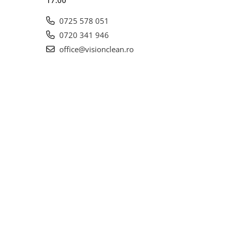
17:00
0725 578 051
0720 341 946
office@visionclean.ro