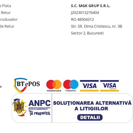
 Plata
S.C. MGK GRUP S.R.L.
e Retur
J2023013276404
Produselor
RO 48504312
de Retur
Str. Slt. Dima Cristescu, nr. 3B
Sector 2, Bucuresti
e