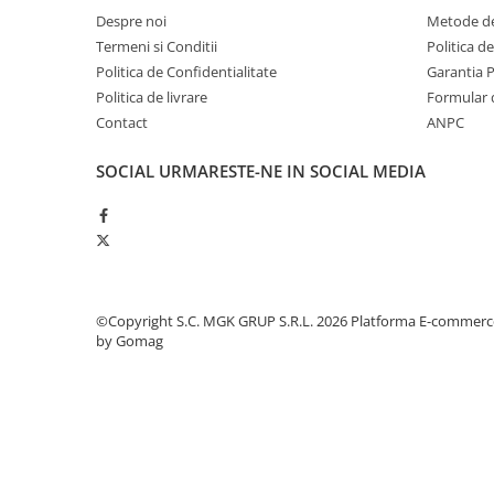
Dispensere / Dozatoare
Despre noi
Metode de
Dozatoare dezinfectanti
Termeni si Conditii
Politica d
Politica de Confidentialitate
Garantia 
Dispensere acoperitoare colac wc
Politica de livrare
Formular 
Dispensere hartie igienica
Contact
ANPC
Dispensere odorizante
SOCIAL
URMARESTE-NE IN SOCIAL MEDIA
Dispensere prosoape pliate (Z)
Dispensere pungi igiena feminina
Dispensere rola hartie industriala
Dispensere rola prosop hartie
Dispensere servetele masa,
©Copyright S.C. MGK GRUP S.R.L. 2026
Platforma E-commerc
servetele faciale
by Gomag
Dozatoare sapun lichid
Uscatoare de maini si par
Uscatoare de maini
Uscatoare de par