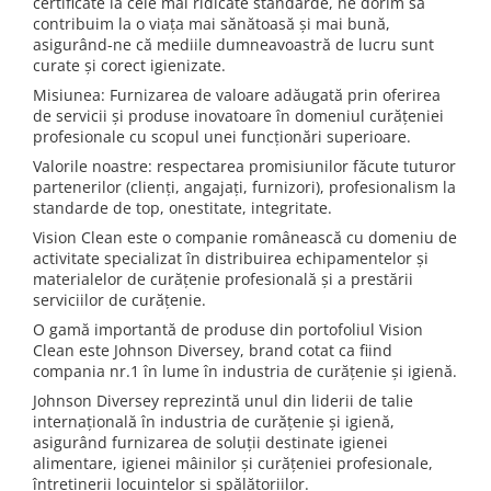
certificate la cele mai ridicate standarde, ne dorim să
contribuim la o viața mai sănătoasă și mai bună,
Gama de cosmetice hoteliere
asigurând-ne că mediile dumneavoastră de lucru sunt
Salvatore Ferragamo
curate și corect igienizate.
Gama de cosmetice hoteliere Sense
Misiunea: Furnizarea de valoare adăugată prin oferirea
Papuci hotel
de servicii și produse inovatoare în domeniul curățeniei
profesionale cu scopul unei funcționări superioare.
Valorile noastre: respectarea promisiunilor făcute tuturor
partenerilor (clienți, angajați, furnizori), profesionalism la
standarde de top, onestitate, integritate.
Vision Clean este o companie românească cu domeniu de
activitate specializat în distribuirea echipamentelor și
materialelor de curățenie profesională și a prestării
serviciilor de curățenie.
O gamă importantă de produse din portofoliul Vision
Clean este Johnson Diversey, brand cotat ca fiind
compania nr.1 în lume în industria de curățenie și igienă.
Johnson Diversey reprezintă unul din liderii de talie
internațională în industria de curățenie și igienă,
asigurând furnizarea de soluții destinate igienei
alimentare, igienei mâinilor și curățeniei profesionale,
întreținerii locuințelor și spălătoriilor.