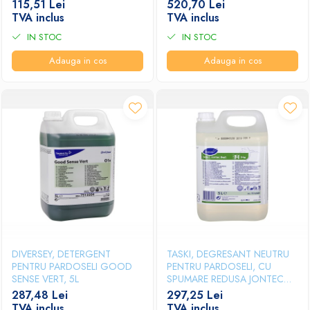
115,51 Lei
520,70 Lei
TVA inclus
TVA inclus
IN STOC
IN STOC
Adauga in cos
Adauga in cos
DIVERSEY, DETERGENT
TASKI, DEGRESANT NEUTRU
PENTRU PARDOSELI GOOD
PENTRU PARDOSELI, CU
SENSE VERT, 5L
SPUMARE REDUSA JONTEC
BEST, 5L
287,48 Lei
297,25 Lei
TVA inclus
TVA inclus