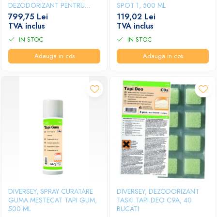
DEZODORIZANT PENTRU
SPOT 1, 500 ML
SUPRAFEȚE DURE ȘI
799,75 Lei
119,02 Lei
PARDOSELI - CONCENTRAT
TVA inclus
TVA inclus
1.4L
IN STOC
IN STOC
Adauga in cos
Adauga in cos
DIVERSEY, SPRAY CURATARE
DIVERSEY, DEZODORIZANT
GUMA MESTECAT TAPI GUM,
TASKI TAPI DEO C9A, 40
500 ML
BUCATI