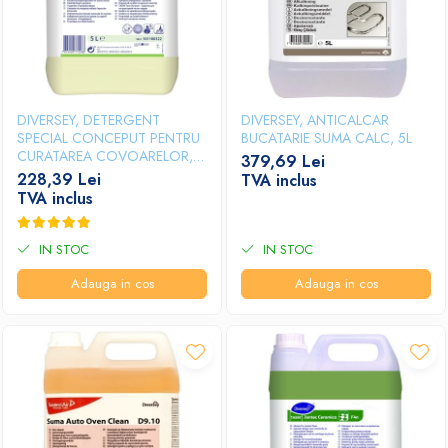
DIVERSEY, DETERGENT
DIVERSEY, ANTICALCAR
SPECIAL CONCEPUT PENTRU
BUCATARIE SUMA CALC, 5L
CURATAREA COVOARELOR,
379,69 Lei
MOCHETELOR SI
228,39 Lei
TVA inclus
TAPITERIILOR PRIN METODA
TVA inclus
INJECTIE-EXTRACTIE TASKI
TAPI EXTRACT, 5L
IN STOC
IN STOC
Adauga in cos
Adauga in cos