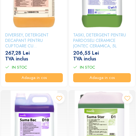
DIVERSEY, DETERGENT
TASKI, DETERGENT PENTRU
DECAPANT PENTRU
PARDOSELI CERAMICE
CUPTOARE CU
JONTEC CERAMICA, 5L
AUTOCURATARE SUMA AUTO
267,28 Lei
206,55 Lei
OVEN CLEAN D9.10, 5L
TVA inclus
TVA inclus
IN STOC
IN STOC
Adauga in cos
Adauga in cos