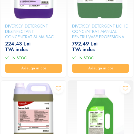
DIVERSEY, DETERGENT
DIVERSEY, DETERGENT LICHID
DEZINFECTANT
CONCENTRAT MANUAL
CONCENTRAT SUMA BAC
PENTRU VASE PROFESIONAL
D10, 5L
SUMA STAR D1, 20L
224,43 Lei
792,49 Lei
TVA inclus
TVA inclus
IN STOC
IN STOC
Adauga in cos
Adauga in cos