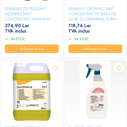
DIVERSEY, DETERGENT
DIVERSEY, DEZINFECTANT
DEZINFECTANT
CONCENTRAT PE BAZA DE
CONCENTRAT SUMA BAC
CLOR (CLORAMINA), SUMA
D10, 1.4L
TAB D4, 300 TABLETE
274,90 Lei
118,74 Lei
TVA inclus
TVA inclus
IN STOC
IN STOC
Adauga in cos
Adauga in cos