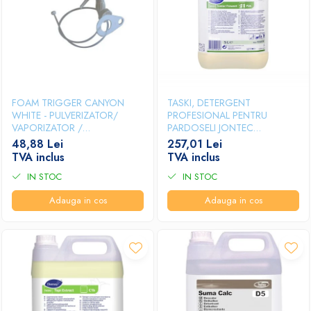
Papuci hotel
FOAM TRIGGER CANYON
TASKI, DETERGENT
WHITE - PULVERIZATOR/
PROFESIONAL PENTRU
VAPORIZATOR /
PARDOSELI JONTEC
DECLANSATOR SPUMA, 5L
FORWARD, 5L
48,88 Lei
257,01 Lei
TVA inclus
TVA inclus
IN STOC
IN STOC
Adauga in cos
Adauga in cos