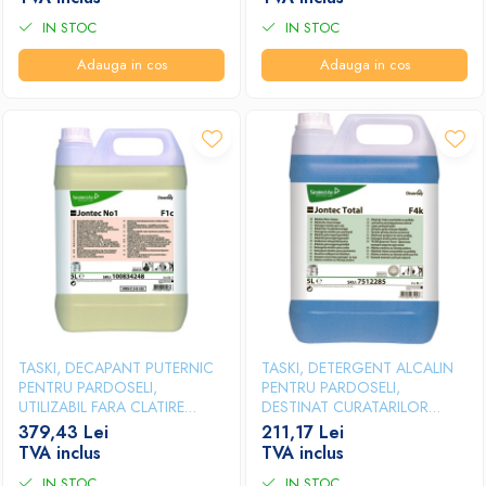
IN STOC
IN STOC
Adauga in cos
Adauga in cos
TASKI, DECAPANT PUTERNIC
TASKI, DETERGENT ALCALIN
PENTRU PARDOSELI,
PENTRU PARDOSELI,
UTILIZABIL FARA CLATIRE
DESTINAT CURATARILOR
JONTEC NO.1, 5L
GRELE JONTEC TOTAL, 5L
379,43 Lei
211,17 Lei
TVA inclus
TVA inclus
IN STOC
IN STOC