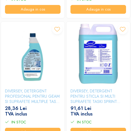
Adauga in cos
Adauga in cos
DIVERSEY, DETERGENT
DIVERSEY, DETERGENT
PROFESIONAL PENTRU GEAM
PENTRU STICLA SI MULTI
SI SUPRAFETE MULTIPLE TASKI
SUPRAFETE TASKI SPRINT
SPRINT GLASS, 750 ML
GLASS, 5L
28,36 Lei
91,61 Lei
TVA inclus
TVA inclus
IN STOC
IN STOC