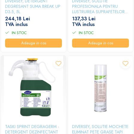
DIVERSEY, DETERGENT
DIVERSEY, SOLUTIE
DEGRESANT SUMA BREAK UP
PROFESIONALA PENTRU
D3.5, 5L
LUSTRUIREA SUPRAFETELOR
DIN OTEL INOXIDABIL SUMA
244,18 Lei
137,33 Lei
INOX D7.1, 750 ML
TVA inclus
TVA inclus
IN STOC
IN STOC
Adauga in cos
Adauga in cos
TASKI SPRINT DEGRAGERM -
DIVERSEY, SOLUTIE MOCHETE
DETERGENT DEZINFECTANT
ELIMINAT PETE GRASE TAPI