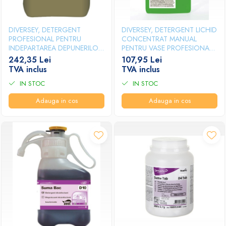
DIVERSEY, DETERGENT
DIVERSEY, DETERGENT LICHID
PROFESIONAL PENTRU
CONCENTRAT MANUAL
INDEPARTAREA DEPUNERILOR
PENTRU VASE PROFESIONAL
CARBONIZATE DIN
SUMA STAR D1, 2L
242,35 Lei
107,95 Lei
CUPTOARE SI GRATARE SUMA
TVA inclus
TVA inclus
GRILL D9, 5L
IN STOC
IN STOC
Adauga in cos
Adauga in cos