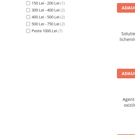
150 Lei - 200 Lei
(1)
Accesorii detergenti, pompe,
ADAUG
300 Lei - 400 Lei
(2)
pulverizatoare
400 Lei - 500 Lei
(2)
Detergenti bucatarie
500 Lei - 750 Lei
(2)
Detergenti comerciali
Peste 1000 Lei
(7)
Soluti
lichenil
Detergenti covoare, mochete,
Rem
tapiterii
Detergenti geamuri
Detergenti pardoseala
ADAUG
Detergenti rufe si tesaturi
Detergenti toaleta, grup sanitar
Room Care
Agent
Dezinfectanti profesionali
oxizi
Dezinfectanti maini
panouril
Oxides
Dezinfectanti medicali profesionali
Dezinfectanti suprafete