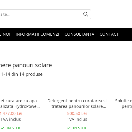
E NOI
INFORMATII COMENZI
CONSULTANTA
CONTACT
inere panouri solare
1-
14
din
14
produse
et curatare cu apa
Detergent pentru curatarea si
Solutie 
alizata HydroPower
tratarea panourilor solare
pentr
Ultra 6 metri
Solar Wash Protect 50, 5L
Antista
4.477,00 Lei
500,50 Lei
TVA inclus
TVA inclus
IN STOC
IN STOC