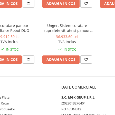
A IN COS
ADAUGA IN COS
ADAU
 curatare panouri
Unger, Sistem curatare
oltaice Robot DUO
suprafete vitrate si panouri
fotovoltaice cu osmoza
9.912,50 Lei
36.933,60 Lei
inversa, ROS
TVA inclus
TVA inclus
IN STOC
IN STOC
A IN COS
ADAUGA IN COS
DATE COMERCIALE
 Plata
S.C. MGK GRUP S.R.L.
e Retur
J2023013276404
Produselor
RO 48504312