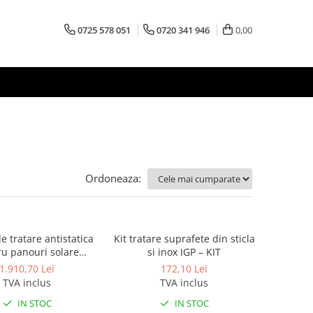
0725 578 051
0720 341 946
0,00
Ordoneaza:
de tratare antistatica
Kit tratare suprafete din sticla
u panouri solare
si inox IGP – KIT
tic Solar Armor, 5L
1.910,70 Lei
172,10 Lei
TVA inclus
TVA inclus
IN STOC
IN STOC