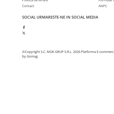
Politica de livrare
Formular 
Produse ingrijire personala
Contact
ANPC
Crema de corp
Sampon si gel de dus
SOCIAL
URMARESTE-NE IN SOCIAL MEDIA
Sapun lichid
Sapun solid
Sapun spuma
Consumabile hartie
©Copyright S.C. MGK GRUP S.R.L. 2026
Platforma E-commerc
Acoperitori toaleta
by Gomag
Cearceaf hartie & cearceaf hartie
Hartie igienica
Prosoape hartie pliate
Pungi igienice
Role hartie industriala
Role prosop hartie
Servetele masa & faciale