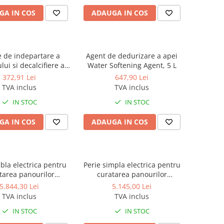
GA IN COS
ADAUGA IN COS
e de indepartare a
Agent de dedurizare a apei
ui si decalcifiere a
Water Softening Agent, 5 L
elor Cement Removal
372,91 Lei
647,90 Lei
Agent, 5l
TVA inclus
TVA inclus
IN STOC
IN STOC
GA IN COS
ADAUGA IN COS
bla electrica pentru
Perie simpla electrica pentru
tarea panourilor
curatarea panourilor
fotovoltaice
fotovoltaice
5.844,30 Lei
5.145,00 Lei
TVA inclus
TVA inclus
IN STOC
IN STOC