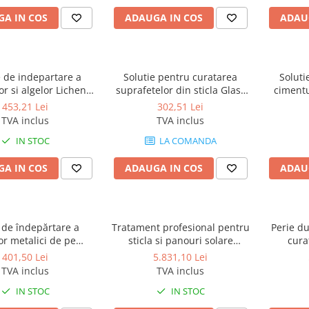
A IN COS
ADAUGA IN COS
ADAU
e de indepartare a
Solutie pentru curatarea
Soluti
or si algelor Lichen
suprafetelor din sticla Glass
cimentul
oval Agent, 5L
Protect, 5L
suprafet
453,21 Lei
302,51 Lei
TVA inclus
TVA inclus
IN STOC
LA COMANDA
A IN COS
ADAUGA IN COS
ADAU
 de îndepărtare a
Tratament profesional pentru
Perie du
lor metalici de pe
sticla si panouri solare
cura
e fotovoltaice, Metal
Industrial Glass Protect , 5L
401,50 Lei
5.831,10 Lei
 Removal Agent, 5L
TVA inclus
TVA inclus
IN STOC
IN STOC