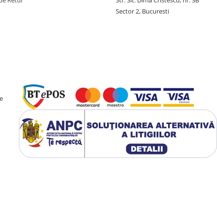
de Retur
Str. Slt. Dima Cristescu, nr. 3B
Sector 2, Bucuresti
e