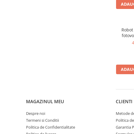
Dispensere / Dozatoare
ADAUG
Dozatoare dezinfectanti
Dispensere acoperitoare colac wc
Dispensere hartie igienica
Robot
fotov
Dispensere odorizante
4
Dispensere prosoape pliate (Z)
Dispensere pungi igiena feminina
Dispensere rola hartie industriala
ADAUG
Dispensere rola prosop hartie
Dispensere servetele masa,
servetele faciale
Dozatoare sapun lichid
MAGAZINUL MEU
CLIENTI
Uscatoare de maini si par
Despre noi
Metode de
Uscatoare de maini
Termeni si Conditii
Politica d
Uscatoare de par
Politica de Confidentialitate
Garantia 