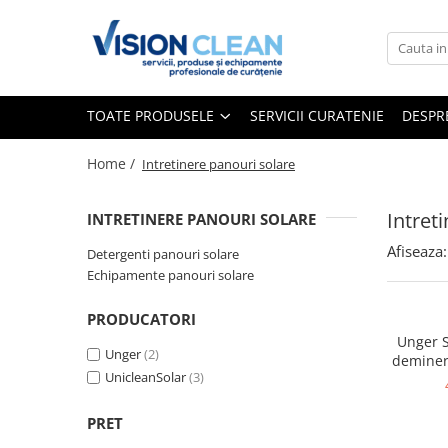
Toate Produsele
Aspiratoare si masini curatenie
TOATE PRODUSELE
SERVICII CURATENIE
DESPR
Accesorii masini si aspiratoare
profesionale
Home /
Intretinere panouri solare
Aspiratoare industriale
Aspiratoare injectie - extractie
Intret
INTRETINERE PANOURI SOLARE
Aspiratoare profesionale de lichide
Afiseaza:
Detergenti panouri solare
si praf
Echipamente panouri solare
Echipament de curatat cu presiune
PRODUCATORI
Masini de curatat si aspirat
Unger S
pardoseli
Unger
(2)
deminer
UnicleanSolar
(3)
Maturatori
Monodiscuri profesionale
PRET
Detergenti profesionali