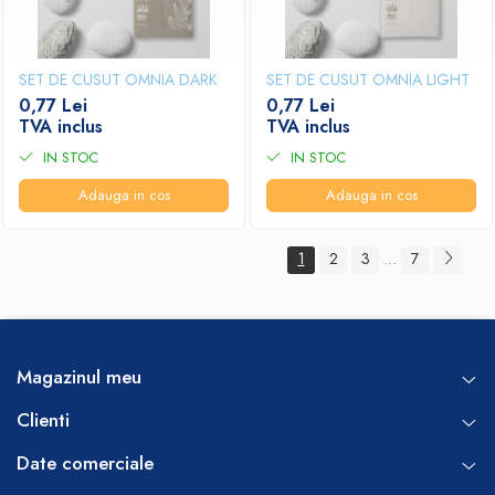
SET DE CUSUT OMNIA DARK
SET DE CUSUT OMNIA LIGHT
0,77 Lei
0,77 Lei
TVA inclus
TVA inclus
IN STOC
IN STOC
Adauga in cos
Adauga in cos
1
2
3
7
...
Magazinul meu
Clienti
Date comerciale