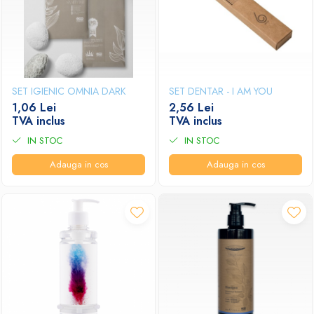
Papuci hotel
SET IGIENIC OMNIA DARK
SET DENTAR - I AM YOU
1,06 Lei
2,56 Lei
TVA inclus
TVA inclus
IN STOC
IN STOC
Adauga in cos
Adauga in cos