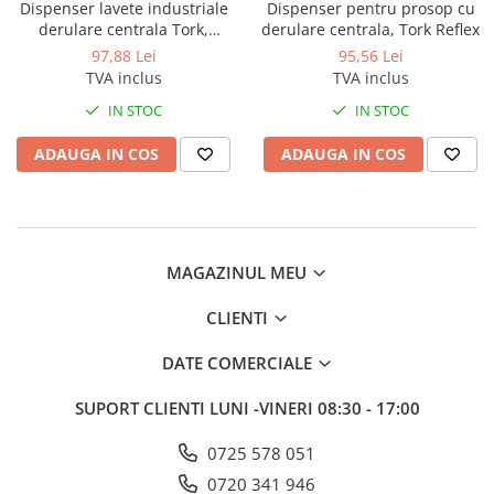
Dispenser lavete industriale
Dispenser pentru prosop cu
Odorizante profesionale
derulare centrala Tork,
derulare centrala, Tork Reflex
Aparate odorizante profesionale
turcoaz
97,88 Lei
95,56 Lei
Odorizant toalera, wc
TVA inclus
TVA inclus
Odorizante camera
IN STOC
IN STOC
Rezerva aparate odorizante
ADAUGA IN COS
ADAUGA IN COS
Site odorizante pisoar
Produse de curatenie
Articole menaj
MAGAZINUL MEU
Carucioare
Carucioare bucatarie
CLIENTI
Carucioare curatenie
DATE COMERCIALE
Lavete profesionale
Mopuri Profesionale
SUPORT CLIENTI
LUNI -VINERI 08:30 - 17:00
Racleta, perii pardoseala
0725 578 051
Saci menajeri
0720 341 946