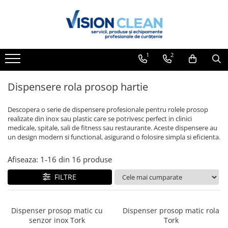
Toate Produsele
Aspiratoare si masini curatenie
1
2
Accesorii masini si aspiratoare
profesionale
Dispensere rola prosop hartie
Aspiratoare industriale
Aspiratoare injectie - extractie
Descopera o serie de dispensere profesionale pentru rolele prosop
realizate din inox sau plastic care se potrivesc perfect in clinici
Aspiratoare profesionale de lichide
medicale, spitale, sali de fitness sau restaurante. Aceste dispensere au
si praf
un design modern si functional, asigurand o folosire simpla si eficienta.
Echipament de curatat cu presiune
Afiseaza:
1-
16
din
16
produse
Masini de curatat si aspirat
FILTRE
pardoseli
Maturatori
Monodiscuri profesionale
Dispenser prosop matic cu
Dispenser prosop matic rola
senzor inox Tork
Tork
Detergenti profesionali