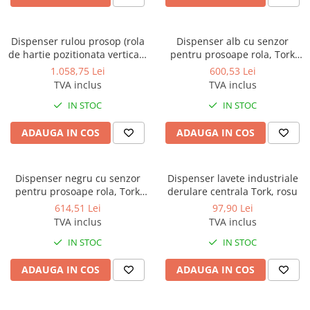
Produse ingrijire personala
Crema de corp
Dispenser rulou prosop (rola
Dispenser alb cu senzor
Sampon si gel de dus
de hartie pozitionata vertical),
pentru prosoape rola, Tork
Sapun lichid
deschidere usa glisantacu
Matic
1.058,75 Lei
600,53 Lei
dispozitiv opritor - taietor
TVA inclus
TVA inclus
Sapun solid
dininox satinat
IN STOC
IN STOC
Sapun spuma
Consumabile hartie
ADAUGA IN COS
ADAUGA IN COS
Acoperitori toaleta
Cearceaf hartie & cearceaf hartie
Dispenser negru cu senzor
Dispenser lavete industriale
Hartie igienica
pentru prosoape rola, Tork
derulare centrala Tork, rosu
Matic
614,51 Lei
97,90 Lei
Prosoape hartie pliate
TVA inclus
TVA inclus
Pungi igienice
IN STOC
IN STOC
Role hartie industriala
ADAUGA IN COS
ADAUGA IN COS
Role prosop hartie
Servetele masa & faciale