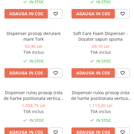
IN STOC
IN STOC
Dispensere / Dozatoare
Dozatoare dezinfectanti
ADAUGA IN COS
ADAUGA IN COS
Dispensere acoperitoare colac wc
Dispensere hartie igienica
Dispenser prosop derulare
Soft Care Foam Dispenser -
Dispensere odorizante
mare Tork
Dozator sapun spuma
93,96 Lei
69,10 Lei
Dispensere prosoape pliate (Z)
TVA inclus
TVA inclus
Dispensere pungi igiena feminina
IN STOC
IN STOC
Dispensere rola hartie industriala
ADAUGA IN COS
ADAUGA IN COS
Dispensere rola prosop hartie
Dispensere servetele masa,
servetele faciale
Dispenser rulou prosop (rola
Dispenser rulou prosop (rola
de hartie pozitionata vertical),
de hartie pozitionata vertical)
Dozatoare sapun lichid
cu dispozitiv opritor - taietor
din inox lucios
1.058,75 Lei
1.113,20 Lei
Uscatoare de maini si par
din otel vopsit alb
TVA inclus
TVA inclus
Uscatoare de maini
IN STOC
IN STOC
Uscatoare de par
ADAUGA IN COS
ADAUGA IN COS