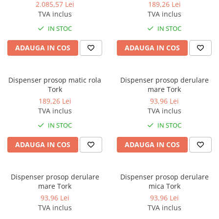
2.085,57 Lei
189,26 Lei
Accesorii detergenti, pompe,
TVA inclus
TVA inclus
pulverizatoare
IN STOC
IN STOC
Detergenti bucatarie
ADAUGA IN COS
ADAUGA IN COS
Detergenti comerciali
Detergenti covoare, mochete,
tapiterii
Dispenser prosop matic rola
Dispenser prosop derulare
Tork
mare Tork
Detergenti geamuri
189,26 Lei
93,96 Lei
Detergenti pardoseala
TVA inclus
TVA inclus
Detergenti rufe si tesaturi
IN STOC
IN STOC
Detergenti toaleta, grup sanitar
ADAUGA IN COS
ADAUGA IN COS
Room Care
Dezinfectanti profesionali
Dispenser prosop derulare
Dispenser prosop derulare
Dezinfectanti maini
mare Tork
mica Tork
Dezinfectanti medicali profesionali
93,96 Lei
93,96 Lei
TVA inclus
TVA inclus
Dezinfectanti suprafete