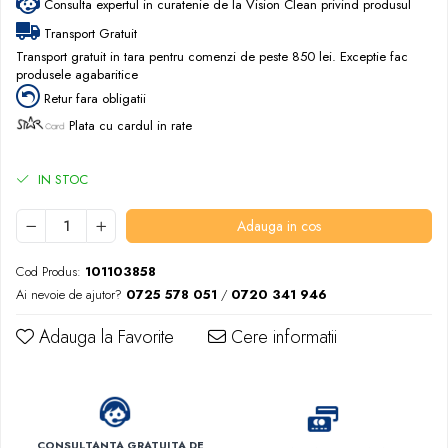
Consulta expertul in curatenie de la Vision Clean privind produsul
Transport Gratuit
Transport gratuit in tara pentru comenzi de peste 850 lei. Exceptie fac
produsele agabaritice
Retur fara obligatii
Plata cu cardul in rate
IN STOC
Adauga in cos
Cod Produs:
101103858
Ai nevoie de ajutor?
0725 578 051
/
0720 341 946
Adauga la Favorite
Cere informatii
CONSULTANTA GRATUITA DE