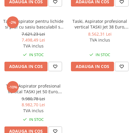
ADAUGA IN COS
ADAUGA IN COS
Gama de cosmetice hoteliere
Salvatore Ferragamo
Gama de cosmetice hoteliere Sense
Taski, Aspirator pentru lichide
Taski, Aspirator profesional
-2%
si praf cu sasiu basculabil si
vertical TASKI Jet 38 Euro,
Papuci hotel
racleta fixomat TASKI
900W, nivel de zgomot redus,
7.621,23 Lei
8.562,31 Lei
VACUMAT 22T, 1000W,
putere si eficienta
7.498,49 Lei
TVA inclus
aspirare praf pe orice tip de
TVA inclus
pardoseli, capacitate praf 28L
IN STOC
IN STOC
ADAUGA IN COS
ADAUGA IN COS
Taski, Aspirator profesional
-10%
vertical TASKI jet 50 Euro,
900W, nivel de zgomot redus,
9.980,78 Lei
putere si eficienta
8.982,70 Lei
TVA inclus
IN STOC
ADAUGA IN COS