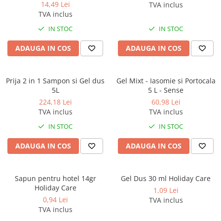
400ml
14,49 Lei
TVA inclus
Gama de cosmetice hoteliere
TVA inclus
Salvatore Ferragamo
IN STOC
IN STOC
Gama de cosmetice hoteliere Sense
Papuci hotel
ADAUGA IN COS
ADAUGA IN COS
Prija 2 in 1 Sampon si Gel dus
Gel Mixt - Iasomie si Portocala
5L
5 L - Sense
224,18 Lei
60,98 Lei
TVA inclus
TVA inclus
IN STOC
IN STOC
ADAUGA IN COS
ADAUGA IN COS
Sapun pentru hotel 14gr
Gel Dus 30 ml Holiday Care
Holiday Care
1,09 Lei
0,94 Lei
TVA inclus
TVA inclus