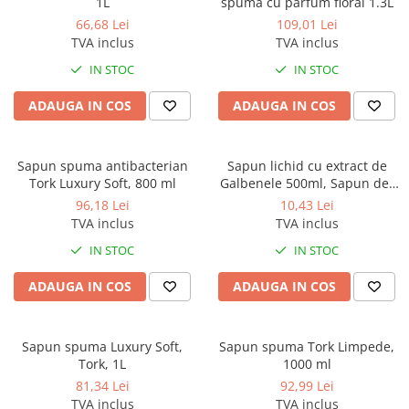
1L
spuma cu parfum floral 1.3L
Gama de cosmetice hoteliere
66,68 Lei
109,01 Lei
Salvatore Ferragamo
TVA inclus
TVA inclus
Gama de cosmetice hoteliere Sense
IN STOC
IN STOC
Papuci hotel
ADAUGA IN COS
ADAUGA IN COS
Sapun spuma antibacterian
Sapun lichid cu extract de
Tork Luxury Soft, 800 ml
Galbenele 500ml, Sapun de-
ala bun
96,18 Lei
10,43 Lei
TVA inclus
TVA inclus
IN STOC
IN STOC
ADAUGA IN COS
ADAUGA IN COS
Sapun spuma Luxury Soft,
Sapun spuma Tork Limpede,
Tork, 1L
1000 ml
81,34 Lei
92,99 Lei
TVA inclus
TVA inclus