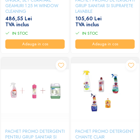
UNGER, SET CURATARE
PACHET PROMO DETERGENTI
Papuci hotel
GEAMURI 1.25 M WINDOW
GRUP SANITAR SI SUPRAFETE
CLEANING
LAVABILE
486,55 Lei
105,60 Lei
TVA inclus
TVA inclus
IN STOC
IN STOC
Adauga in cos
Adauga in cos
PACHET PROMO DETERGENTI
PACHET PROMO DETERGENT
PENTRU GRUP SANITAR SI
CHANTE CLAIR