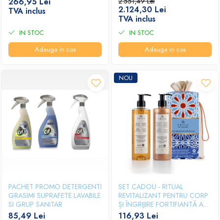
266,95 Lei
2.551,49 Lei
BUCATI/SET
2.124,30 Lei
TVA inclus
TVA inclus
IN STOC
IN STOC
Adauga in cos
Adauga in cos
NOU
PACHET PROMO DETERGENTI
SET CADOU - RITUAL
GRASIMI SUPRAFETE LAVABILE
REVITALIZANT PENTRU CORP
SI GRUP SANITAR
ȘI ÎNGRIJIRE FORTIFIANTĂ A
PĂRULUI PRIJA
85,49 Lei
116,93 Lei