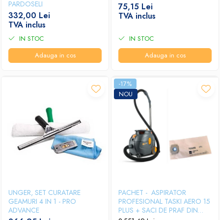
PARDOSELI
75,15 Lei
332,00 Lei
TVA inclus
TVA inclus
IN STOC
IN STOC
Adauga in cos
Adauga in cos
-17%
NOU
UNGER, SET CURATARE
PACHET - ASPIRATOR
GEAMURI 4 IN 1 - PRO
PROFESIONAL TASKI AERO 15
ADVANCE
PLUS + SACI DE PRAF DIN
HARTIE TASKI AERO10