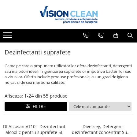
Toate Produsele
Aspiratoare si masini curatenie
1
2
Accesorii masini si aspiratoare
profesionale
Dezinfectanti suprafete
Aspiratoare industriale
Aspiratoare injectie - extractie
Gama pe care o propunem utilizatorilor ofera dezinfectanti, detergenti
sau inalbitori ideali in igienizarea suprafetelor impotriva bacteriilor sau
Aspiratoare profesionale de lichide
a virusilor. Oferta include produse profesionale, cu un grad de igiena
si praf
ridicat si de cea mai buna calitate.
Echipament de curatat cu presiune
Afiseaza:
1-
24
din
55
produse
Masini de curatat si aspirat
FILTRE
pardoseli
Maturatori
Monodiscuri profesionale
DI Alcosan VT10 - Dezinfectant
Diversey, Detergent
alcoolic pentru suprafete 5L
dezinfectant concentrat Suma
Detergenti profesionali