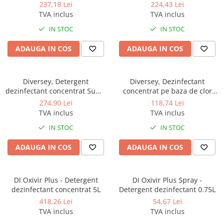
Bac D10, 5L
237,18 Lei
224,43 Lei
Accesorii detergenti, pompe,
TVA inclus
TVA inclus
pulverizatoare
IN STOC
IN STOC
Detergenti bucatarie
ADAUGA IN COS
ADAUGA IN COS
Detergenti comerciali
Detergenti covoare, mochete,
tapiterii
Diversey, Detergent
Diversey, Dezinfectant
dezinfectant concentrat Suma
concentrat pe baza de clor
Detergenti geamuri
Bac D10, 1.4L
(cloramina), Suma Tab D4, 300
274,90 Lei
118,74 Lei
Detergenti pardoseala
tablete
TVA inclus
TVA inclus
Detergenti rufe si tesaturi
IN STOC
IN STOC
Detergenti toaleta, grup sanitar
ADAUGA IN COS
ADAUGA IN COS
Room Care
Dezinfectanti profesionali
DI Oxivir Plus - Detergent
DI Oxivir Plus Spray -
Dezinfectanti maini
dezinfectant concentrat 5L
Detergent dezinfectant 0.75L
Dezinfectanti medicali profesionali
418,26 Lei
54,67 Lei
TVA inclus
TVA inclus
Dezinfectanti suprafete