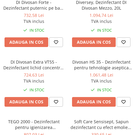
DI Divosan Forte -
Diversey, Dezinfectant DI
Odorizante profesionale
Dezinfectant puternic pe baza
Divosan Mezzo, 20L
Aparate odorizante profesionale
de acid peracetic 15% 20L
732,58 Lei
1.094,74 Lei
Odorizant toalera, wc
TVA inclus
TVA inclus
Odorizante camera
IN STOC
IN STOC
Rezerva aparate odorizante
ADAUGA IN COS
ADAUGA IN COS
Site odorizante pisoar
Produse de curatenie
DI Divosan Extra VT55 -
Divosan HS 35 - Dezinfectant
Articole menaj
Dezinfectant lichid concentrat
pentru tehnologie aseptica
pentru suprafete, pe baza de
prin pulverizare 20L
724,63 Lei
1.061,48 Lei
Carucioare
saruri cuaternare de amoniu
TVA inclus
TVA inclus
Carucioare bucatarie
20L
IN STOC
IN STOC
Carucioare curatenie
Lavete profesionale
ADAUGA IN COS
ADAUGA IN COS
Mopuri Profesionale
Racleta, perii pardoseala
TEGO 2000 - Dezinfectant
Soft Care Sensisept, Sapun
pentru igienizarea
dezinfectant cu efect emolient
Saci menajeri
suprafetelor
si hidratant ,5 L
807,03 Lei
330,65 Lei