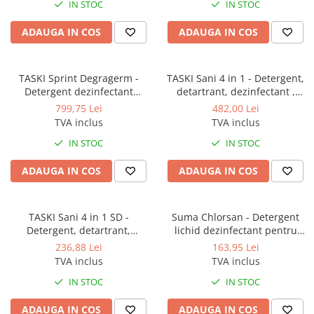
IN STOC
IN STOC
Dispensere / Dozatoare
Dozatoare dezinfectanti
ADAUGA IN COS
ADAUGA IN COS
Dispensere acoperitoare colac wc
Dispensere hartie igienica
TASKI Sprint Degragerm -
TASKI Sani 4 in 1 - Detergent,
Dispensere odorizante
Detergent dezinfectant
detartrant, dezinfectant ,
dezodorizant pentru
dezodorizant profesional
799,75 Lei
482,00 Lei
Dispensere prosoape pliate (Z)
suprafețe dure și pardoseli -
pentru grupuri sanitare 5L
TVA inclus
TVA inclus
concentrat 1.4L
Dispensere pungi igiena feminina
IN STOC
IN STOC
Dispensere rola hartie industriala
ADAUGA IN COS
ADAUGA IN COS
Dispensere rola prosop hartie
Dispensere servetele masa,
servetele faciale
TASKI Sani 4 in 1 SD -
Suma Chlorsan - Detergent
Detergent, detartrant,
lichid dezinfectant pentru
Dozatoare sapun lichid
dezinfectant , dezodorizant
suprafete 5L
236,88 Lei
163,95 Lei
Uscatoare de maini si par
profesional concentrat pentru
TVA inclus
TVA inclus
grupuri sanitare 1.4L
Uscatoare de maini
IN STOC
IN STOC
Uscatoare de par
ADAUGA IN COS
ADAUGA IN COS