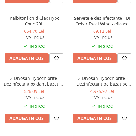
Produse ingrijire personala
Crema de corp
Inalbitor lichid Clax Hypo
Servetele dezinfectante - DI
Sampon si gel de dus
Conc 20L
Oxivir Excel Wipe - eficace
Sapun lichid
impotriva celor 3 tulpini
654,70 Lei
69,12 Lei
coronavirus
TVA inclus
TVA inclus
Sapun solid
IN STOC
IN STOC
Sapun spuma
Consumabile hartie
ADAUGA IN COS
ADAUGA IN COS
Acoperitori toaleta
Cearceaf hartie & cearceaf hartie
DI Divosan Hypochlorite -
DI Divosan Hypochlorite -
Hartie igienica
Dezinfectant oxidant bazat pe
Dezinfectant pe bazat pe
hipoclorit de sodiu 20L
hipoclorit de sodiu 200L
526,09 Lei
4.975,97 Lei
Prosoape hartie pliate
TVA inclus
TVA inclus
Pungi igienice
IN STOC
IN STOC
Role hartie industriala
ADAUGA IN COS
ADAUGA IN COS
Role prosop hartie
Servetele masa & faciale