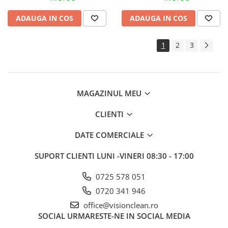
Gama de cosmetice hoteliere
Salvatore Ferragamo
ADAUGA IN COS
ADAUGA IN COS
Gama de cosmetice hoteliere Sense
Papuci hotel
1
2
3
Textile hoteliere
Papuci hotelieri
Prosoape hotel
MAGAZINUL MEU
Echipamente Persoane Dizabilitati
CLIENTI
Cosuri de gunoi
Cosuri gunoi interior
DATE COMERCIALE
Casa, Gradina & Bricolaj
SUPORT CLIENTI
LUNI -VINERI 08:30 - 17:00
Intretinere panouri solare
Detergenti panouri solare
0725 578 051
Echipamente panouri solare
0720 341 946
Pachete Promo
office@visionclean.ro
SOCIAL
URMARESTE-NE IN SOCIAL MEDIA
Presuri industriale