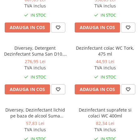
Sisteme, ustensile spalat
TVA inclus
TVA inclus
geamurile
IN STOC
IN STOC
Produse hoteliere
Accesorii hoteliere
ADAUGA IN COS
ADAUGA IN COS
Carucioare camerista hotel
Cosmetice hoteliere
Diversey, Detergent
Dezinfectant colac WC Tork,
Dezinfectant Suma San D10.1
475 ml
Gama de cosmetice hoteliere Black
Conc, 1.5L
276,95 Lei
44,93 Lei
Tie
TVA inclus
TVA inclus
Gama de cosmetice hoteliere
Botanika
IN STOC
IN STOC
Gama de cosmetice hoteliere Dove
ADAUGA IN COS
ADAUGA IN COS
Gama de cosmetice hoteliere
Holiday Care
Gama de cosmetice hoteliere I Am
Diversey, Dezinfectant lichid
Dezinfectant suprafete si
You
pe baza de alcool Suma
colaci WC 400ml
Gama de cosmetice hoteliere Lux
Alcohol Spray, 750 ml
57,83 Lei
82,34 Lei
TVA inclus
TVA inclus
Gama de cosmetice hoteliere
Omnia
IN STOC
IN STOC