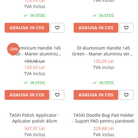
123,93 Lei
TVA inclus
TVA inclus
IN STOC
IN STOC
ADAUGA IN COS
ADAUGA IN COS
DI Aluminium Handle 145
DI Aluminium Handle 145
-23%
Blue - Maner aluminiu
Green - Maner aluminiu verde
albastru 1450mm
1450mm
159,98 Lei
135,09 Lei
123,93 Lei
TVA inclus
TVA inclus
IN STOC
IN STOC
ADAUGA IN COS
ADAUGA IN COS
TASKI Polish Applicator -
TASKI Doodle Bug Pad Holder
Aplicator polish 40cm
- Suport PAD pentru pardoseli
567,97 Lei
229,68 Lei
TVA inclus
TVA inclus