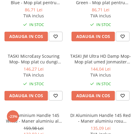
Blue - Mop plat pentru
Green - Mop plat pentru
suprafete dure
suprafete dure
86,71 Lei
86,71 Lei
TVA inclus
TVA inclus
IN STOC
IN STOC
ADAUGA IN COS
ADAUGA IN COS
TASKI MicroEasy Scouring
TASKI JM Ultra HD Damp Mop-
Mop- Mop plat cu dungi
Mop plat umed Jonmaster
diagonale
40cm
146,27 Lei
144,04 Lei
TVA inclus
TVA inclus
IN STOC
IN STOC
ADAUGA IN COS
ADAUGA IN COS
DI Aluminium Handle 145
DI Aluminium Handle 145 Red
-23%
White - Maner aluminiu alb
- Maner aluminiu rosu
1450mm
1450mm
159,98 Lei
135,09 Lei