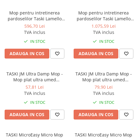
Mop pentru intretinerea
Mop pentru intretinerea
pardoselilor Taski Lamello
pardoselilor Taski Lamello
60cm
80cm
596,70 Lei
1.075,59 Lei
TVA inclus
TVA inclus
IN STOC
IN STOC
ADAUGA IN COS
ADAUGA IN COS
TASKI JM Ultra Damp Mop -
TASKI JM Ultra Damp Mop -
Mop plat ultra umed
Mop plat ultra umed
Jonmaster 25cm Rosu
Jonmaster 40 cm Rosu
57,81 Lei
79,90 Lei
TVA inclus
TVA inclus
IN STOC
IN STOC
ADAUGA IN COS
ADAUGA IN COS
TASKI MicroEasy Micro Mop
TASKI MicroEasy Micro Mop