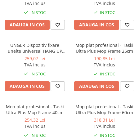
TVA inclus
TVA inclus
Gama de cosmetice hoteliere
IN STOC
IN STOC
Salvatore Ferragamo
Gama de cosmetice hoteliere Sense
ADAUGA IN COS
ADAUGA IN COS
Papuci hotel
UNGER Dispozitiv fixare
Mop plat profesional - Taski
unelte universal HANG UP
Ultra Plus Mop Frame 25cm
70cm
259,07 Lei
190,85 Lei
TVA inclus
TVA inclus
IN STOC
IN STOC
ADAUGA IN COS
ADAUGA IN COS
Mop plat profesional - Taski
Mop plat profesional - Taski
Ultra Plus Mop Frame 40cm
Ultra Plus Mop Frame 60cm
254,32 Lei
318,31 Lei
TVA inclus
TVA inclus
IN STOC
IN STOC