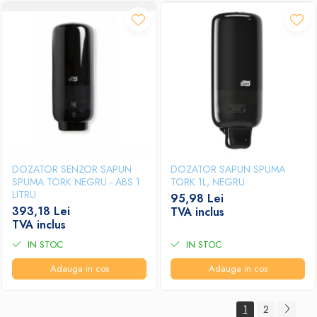
DOZATOR SENZOR SAPUN
DOZATOR SAPUN SPUMA
SPUMA TORK NEGRU - ABS 1
TORK 1L, NEGRU
LITRU
95,98 Lei
393,18 Lei
TVA inclus
TVA inclus
IN STOC
IN STOC
Adauga in cos
Adauga in cos
1
2