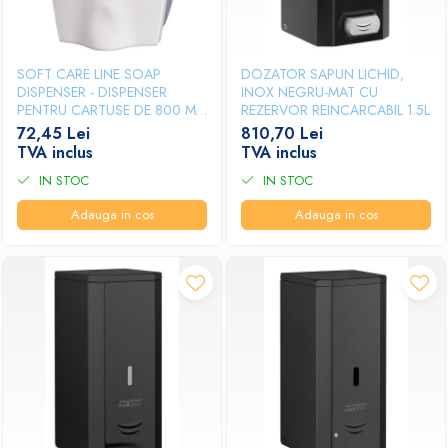
SOFT CARE LINE SOAP
DOZATOR SAPUN LICHID,
DISPENSER - DISPENSER
INOX NEGRU-MAT CU
PENTRU CARTUSE DE 800 ML
REZERVOR REINCARCABIL 1.5L
SOFTCARE
72,45 Lei
810,70 Lei
TVA inclus
TVA inclus
IN STOC
IN STOC
Adauga in cos
Adauga in cos