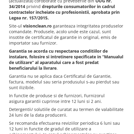
(actualizata) coroborate cu prevederile din
OUG nr.
34/2014
privind
drepturile consumatorilor in cadrul
Gama de cosmetice hoteliere
contractelor incheiate cu profesionistii, aprobata prin
Salvatore Ferragamo
Legea nr. 157/2015
.
Gama de cosmetice hoteliere Sense
Site-ul
visionclean.ro
garanteaza integritatea produselor
Papuci hotel
comandate. Produsele, acolo unde este cazul, sunt
insotite de certificatul de garantie in original, emis de
importator sau furnizor.
Garantia se acorda cu respectarea conditiilor de
instalare, folosire si intretinere specificate in “Manualul
de utilizare” al aparatului care a fost predat
beneficiarului la livrare
.
Garantia nu se aplica daca Certificatul de Garantie,
factura, modelul sau seria produsului s-au pierdut sau
sunt ilizibile.
In functie de produse si de furnizori, Furnizorul
asigura garantii cuprinse intre 12 luni si 2 ani.
Detergentii/ solutiile de curatat au termen de valabilitate
24 luni de la data producerii.
Se recomanda efectuarea reviziilor periodica 6 luni sau
12 luni in functie de gradul de utilizare a