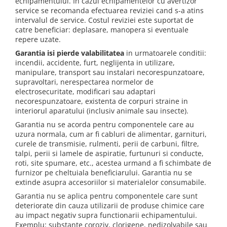
echipamentului. In cazul echipamentelor cu avertizor
service se recomanda efectuarea reviziei cand s-a atins
intervalul de service. Costul reviziei este suportat de
catre beneficiar: deplasare, manopera si eventuale
repere uzate.
Garantia isi pierde valabilitatea
in urmatoarele conditii:
incendii, accidente, furt, neglijenta in utilizare,
manipulare, transport sau instalari necorespunzatoare,
supravoltari, nerespectarea normelor de
electrosecuritate, modificari sau adaptari
necorespunzatoare, existenta de corpuri straine in
interiorul aparatului (inclusiv animale sau insecte).
Garantia nu se acorda pentru componentele care au
uzura normala, cum ar fi cabluri de alimentar, garnituri,
curele de transmisie, rulmenti, perii de carbuni, filtre,
talpi, perii si lamele de aspiratie, furtunuri si conducte,
roti, site spumare, etc., acestea urmand a fi schimbate de
furnizor pe cheltuiala beneficiarului. Garantia nu se
extinde asupra accesoriilor si materialelor consumabile.
Garantia nu se aplica pentru componentele care sunt
deteriorate din cauza utilizarii de produse chimice care
au impact negativ supra functionarii echipamentului.
Exemplu: substante coroziv, clorigene, nedizolvabile sau