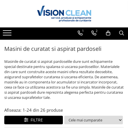
Toate Produsele
Aspiratoare si masini curatenie
1
2
Accesorii masini si aspiratoare
profesionale
Masini de curatat si aspirat pardoseli
Aspiratoare industriale
Aspiratoare injectie - extractie
Masinile de curatat si aspirat pardoselile dure sunt echipamente
special destinate pentru spalarea si uscarea pardoselilor. Materialele
Aspiratoare profesionale de lichide
din care sunt construite aceste masini ofera rezultate deosebite,
si praf
asigurand suprafetelor curatarea si uscarea eficienta. De asemenea,
masinile au in componenta lor acumulator si incarcator incorporat,
Echipament de curatat cu presiune
ceea ce face ca utilizarea acestora sa fie una simpla. Masinile de curatat
si aspirat pardoseli dure reprezinta alegerea perfecta pentru curatarea
Masini de curatat si aspirat
si uscarea suprafetelor tale.
pardoseli
Maturatori
Afiseaza:
1-
24
din
26
produse
Monodiscuri profesionale
FILTRE
Detergenti profesionali