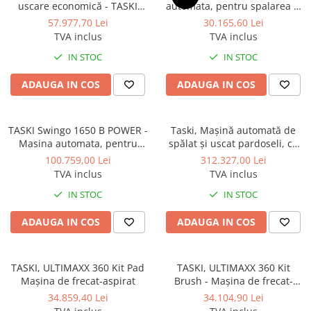
uscare economică - TASKI
automata, pentru spalarea si
Sisteme, ustensile spalat
ULTIMAXX 900 SD50 P Single
uscarea pardoselilor, cu
geamurile
57.977,70 Lei
30.165,60 Lei
Disc Economy
baterie Litiu-Ion, TASKI
TVA inclus
TVA inclus
Produse hoteliere
Swingo 250 µicro
IN STOC
IN STOC
Accesorii hoteliere
Carucioare camerista hotel
ADAUGA IN COS
ADAUGA IN COS
Cosmetice hoteliere
Gama de cosmetice hoteliere Black
TASKI Swingo 1650 B POWER -
Taski, Mașină automată de
Tie
Masina automata, pentru
spălat și uscat pardoseli, cu
Gama de cosmetice hoteliere
spalat și uscat pardoseli, cu
operator la bord, swingo 4000
100.759,00 Lei
312.327,00 Lei
autotractare, acumulatori şi
B Lithium Ion
Botanika
TVA inclus
TVA inclus
încarcator extern
Gama de cosmetice hoteliere Dove
IN STOC
IN STOC
Gama de cosmetice hoteliere
Holiday Care
ADAUGA IN COS
ADAUGA IN COS
Gama de cosmetice hoteliere I Am
You
TASKI, ULTIMAXX 360 Kit Pad
TASKI, ULTIMAXX 360 Kit
Gama de cosmetice hoteliere Lux
Mașina de frecat-aspirat
Brush - Mașina de frecat-
Gama de cosmetice hoteliere
aspirat
34.859,40 Lei
34.104,90 Lei
Omnia