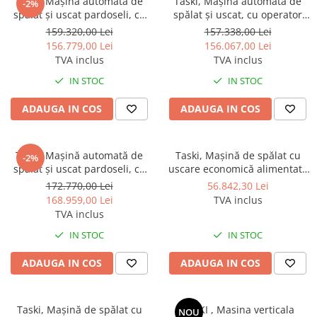
Taski, Mașină automată de
Taski, Mașină automată de
-2%
Odorizante profesionale
spălat și uscat pardoseli, cu
spălat și uscat, cu operator
Aparate odorizante profesionale
operator stand-on - Taski
stand-on, baterii şi încărcător
159.320,00 Lei
157.338,00 Lei
swingo XP-M B BMS
încorporat - TASKI Swingo XP-
156.779,00 Lei
156.067,00 Lei
Odorizant toalera, wc
R BMS Euro
TVA inclus
TVA inclus
Odorizante camera
IN STOC
IN STOC
Rezerva aparate odorizante
ADAUGA IN COS
ADAUGA IN COS
Site odorizante pisoar
Produse de curatenie
Articole menaj
Taski, Mașină automată de
Taski, Mașină de spălat cu
-2%
spălat și uscat pardoseli, cu
uscare economică alimentată
Carucioare
operator la bord, cu
cu baterii - TASKI ULTIMAXX
172.770,00 Lei
56.842,30 Lei
acumulatori şi încărcător
1900 Single Disc Economy
Carucioare bucatarie
168.959,00 Lei
TVA inclus
extern - TASKI Swingo 2500
SD50 BMS 13A
TVA inclus
Carucioare curatenie
IN STOC
IN STOC
Lavete profesionale
Mopuri Profesionale
ADAUGA IN COS
ADAUGA IN COS
Racleta, perii pardoseala
Saci menajeri
Taski, Mașină de spălat cu
TASKI , Masina verticala
NOU