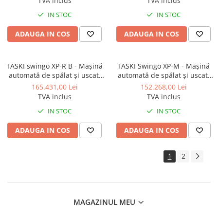
TVA inclus
TVA inclus
Gama de cosmetice hoteliere
IN STOC
IN STOC
Salvatore Ferragamo
Gama de cosmetice hoteliere Sense
ADAUGA IN COS
ADAUGA IN COS
Papuci hotel
Textile hoteliere
TASKI swingo XP-R B - Mașină
TASKI Swingo XP-M - Mașină
Papuci hotelieri
automată de spălat și uscat,
automată de spălat și uscat,
Prosoape hotel
cu operator stand-on
cu operator stand-on, baterii
165.431,00 Lei
152.268,00 Lei
şi încărcător extern
TVA inclus
TVA inclus
Echipamente Persoane Dizabilitati
IN STOC
IN STOC
Cosuri de gunoi
Cosuri gunoi interior
ADAUGA IN COS
ADAUGA IN COS
Casa, Gradina & Bricolaj
Intretinere panouri solare
1
2
Detergenti panouri solare
Echipamente panouri solare
Pachete Promo
MAGAZINUL MEU
Presuri industriale