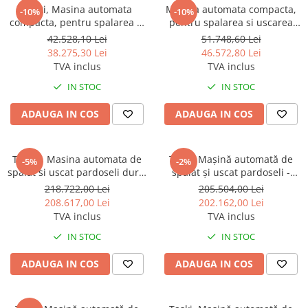
Produse ingrijire personala
Taski, Masina automata
Masina automata compacta,
-10%
-10%
Crema de corp
compacta, pentru spalarea si
pentru spalarea si uscarea
uscarea pardoselilor, Taski
pardoselilor - TASKI swingo
42.528,10 Lei
51.748,60 Lei
Sampon si gel de dus
Swingo 455B BMS, 900W,
350 B BMS Lithium
38.275,30 Lei
46.572,80 Lei
capacitate 20L, suprafata de
Sapun lichid
TVA inclus
TVA inclus
lucru 68 cm
Sapun solid
IN STOC
IN STOC
Sapun spuma
ADAUGA IN COS
ADAUGA IN COS
Consumabile hartie
Acoperitori toaleta
TASKI , Masina automata de
TASKI Mașină automată de
-5%
-2%
Cearceaf hartie & cearceaf hartie
spalat si uscat pardoseli dure,
spălat și uscat pardoseli -
cu operator la bord, TASKI
TASKI swingo 4000, cu
Hartie igienica
218.722,00 Lei
205.504,00 Lei
swingo 5000
operator la bord
208.617,00 Lei
202.162,00 Lei
Prosoape hartie pliate
TVA inclus
TVA inclus
Pungi igienice
IN STOC
IN STOC
Role hartie industriala
ADAUGA IN COS
ADAUGA IN COS
Role prosop hartie
Servetele masa & faciale