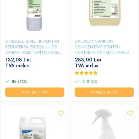
DIVERSEY, SOLUTIE PENTRU
DIVERSEY, SAMPON
REDUCEREA EXCESULUI DE
CONCENTRAT PENTRU
SPUMA TASKI TAPI DEFOAM,
CURTAREA INTERMEDIARA A
1L
TUTUROR TIPURILOR DE
132,08 Lei
283,00 Lei
MOCHETE, COVOARE SI
TVA inclus
TVA inclus
TAPITERII TASKI TAPI
SHAMPOO, 5L
IN STOC
IN STOC
Adauga in cos
Adauga in cos