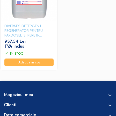
DIVERSEY, DETERGENT
REGENERATOR PENTRU
PARDOSELI SI PERETI-
JONCLEAN 18, 20L
937,54 Lei
TVA inclus
IN STOC
Adauga in cos
Magazinul meu
Clienti
Date comerciale