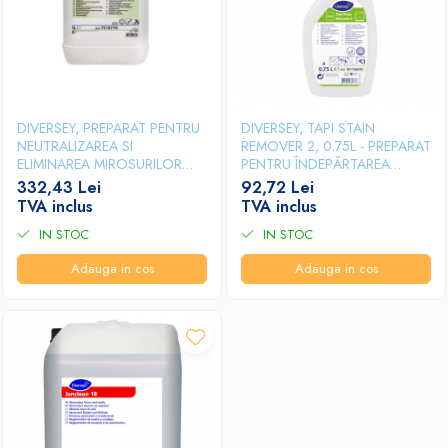
DIVERSEY, PREPARAT PENTRU
DIVERSEY, TAPI STAIN
NEUTRALIZAREA SI
REMOVER 2, 0.75L - PREPARAT
ELIMINAREA MIROSURILOR
PENTRU ÎNDEPĂRTAREA
NEPLACUTE GOOD SENSE
PETELOR DE PE COVOARE ȘI
332,43 Lei
92,72 Lei
BREAKDOWN, 5L
TAPIȚERII
TVA inclus
TVA inclus
IN STOC
IN STOC
Adauga in cos
Adauga in cos