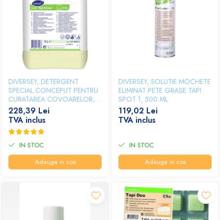
Papuci hotel
DIVERSEY, DETERGENT
DIVERSEY, SOLUTIE MOCHETE
SPECIAL CONCEPUT PENTRU
ELIMINAT PETE GRASE TAPI
CURATAREA COVOARELOR,
SPOT 1, 500 ML
MOCHETELOR SI
228,39 Lei
119,02 Lei
TAPITERIILOR PRIN METODA
TVA inclus
TVA inclus
INJECTIE-EXTRACTIE TASKI
TAPI EXTRACT, 5L
IN STOC
IN STOC
Adauga in cos
Adauga in cos