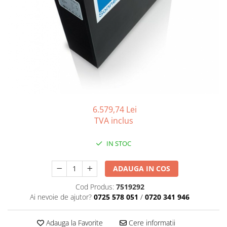
Gama de cosmetice hoteliere
Salvatore Ferragamo
Gama de cosmetice hoteliere Sense
Papuci hotel
6.579,74 Lei
TVA inclus
IN STOC
ADAUGA IN COS
Cod Produs:
7519292
Ai nevoie de ajutor?
0725 578 051
/
0720 341 946
Adauga la Favorite
Cere informatii