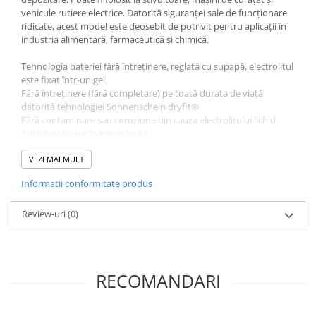
vehicule rutiere electrice. Datorită siguranței sale de funcționare
ridicate, acest model este deosebit de potrivit pentru aplicații în
industria alimentară, farmaceutică și chimică.
Tehnologia bateriei fără întreținere, reglată cu supapă, electrolitul
este fixat într-un gel
Fără întreținere (fără completare) pe toată durata de viață
datorită tehnologiei Sonnenschein dryfit®
Fără contaminare sau coroziune din cauza electrolitului lichid
Autodescărcare foarte scăzută
Reciclabil
VEZI MAI MULT
Informatii conformitate produs
Review-uri
(0)
RECOMANDARI