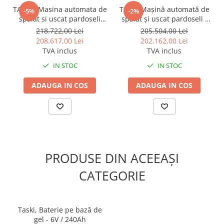
TASKI , Masina automata de
TASKI Mașină automată de
-5%
-2%
spalat si uscat pardoseli
spălat și uscat pardoseli -
dure, cu operator la bord,
TASKI swingo 4000, cu
218.722,00 Lei
205.504,00 Lei
TASKI swingo 5000
operator la bord
208.617,00 Lei
202.162,00 Lei
TVA inclus
TVA inclus
IN STOC
IN STOC
ADAUGA IN COS
ADAUGA IN COS
PRODUSE DIN ACEEAȘI
CATEGORIE
Taski, Baterie pe bază de
gel - 6V / 240Ah