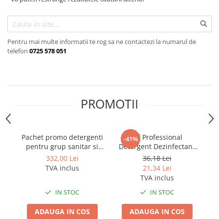
Gama de cosmetice hoteliere
Salvatore Ferragamo
Gama de cosmetice hoteliere Sense
Pentru mai multe informatii te rog sa ne contactezi la numarul de
Papuci hotel
telefon
0725 578 051
PROMOTII
Pachet promo detergenti
Cif Professional
-41%
pentru grup sanitar si
Detergent Dezinfectant
D
pardoseli
Lichid 2 în 1 - Detergent
332,00 Lei
36,18 Lei
dezinfectant lichid 0.75L
TVA inclus
21,34 Lei
TVA inclus
IN STOC
IN STOC
ADAUGA IN COS
ADAUGA IN COS