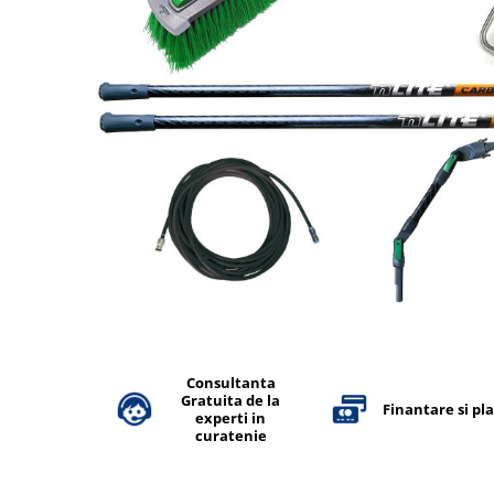
Accesorii detergenti, pompe,
pulverizatoare
Detergenti bucatarie
Detergenti comerciali
Detergenti covoare, mochete,
tapiterii
Detergenti geamuri
Detergenti pardoseala
Detergenti rufe si tesaturi
Detergenti toaleta, grup sanitar
Room Care
Dezinfectanti profesionali
Consultanta
Gratuita de la
Dezinfectanti maini
Finantare si pl
experti in
Dezinfectanti medicali profesionali
curatenie
Dezinfectanti suprafete