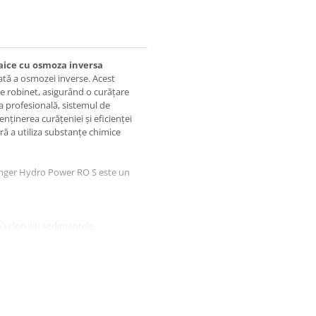
taice cu osmoza inversa
tă a osmozei inverse. Acest
de robinet, asigurând o curățare
ea profesională, sistemul de
ținerea curățeniei și eficienței
ără a utiliza substanțe chimice
 Unger Hydro Power RO S este un
ă clorul și sedimentele.
rformanță, care filtrează până la
separată în două părți, apa uzată
 reținute de o rășină de schimb
tric pentru pompă.