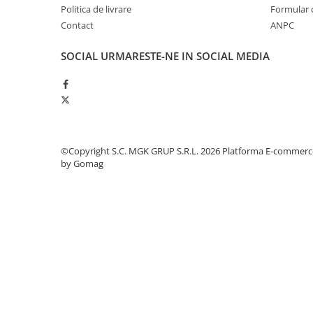
Odorizante profesionale
Politica de livrare
Formular 
Contact
ANPC
Aparate odorizante profesionale
Odorizant toalera, wc
SOCIAL
URMARESTE-NE IN SOCIAL MEDIA
Odorizante camera
Rezerva aparate odorizante
Site odorizante pisoar
Produse de curatenie
©Copyright S.C. MGK GRUP S.R.L. 2026
Platforma E-commerc
Articole menaj
by Gomag
Carucioare
Carucioare bucatarie
Carucioare curatenie
Lavete profesionale
Mopuri Profesionale
Racleta, perii pardoseala
Saci menajeri