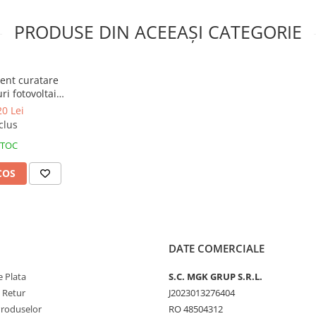
a.
PRODUSE DIN ACEEAȘI CATEGORIE
rea fără urme a ferestrelor și
tru pre-clătirea suprafețelor
ent curatare
de apă de la robinet să pre-
ri fotovoltaice
 orizontale. De asemenea,
inversa -
20 Lei
olțurile care sunt inaccesibile
er RO S
clus
STOC
COS
DATE COMERCIALE
 Plata
S.C. MGK GRUP S.R.L.
e Retur
J2023013276404
Produselor
RO 48504312