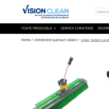
Toate Produsele
Aspiratoare si masini curatenie
TOATE PRODUSELE
SERVICII CURATENIE
DESPR
Accesorii masini si aspiratoare
profesionale
Home /
Intretinere panouri solare /
Unger, Sistem curat
Aspiratoare industriale
Aspiratoare injectie - extractie
Aspiratoare profesionale de lichide
si praf
Echipament de curatat cu presiune
Masini de curatat si aspirat
pardoseli
Maturatori
Monodiscuri profesionale
Detergenti profesionali