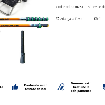
Cod Produs:
ROK1
Ai nevoie d
Adauga la Favorite
Cere 
Demonstratii
Produsele sunt
ata
Gratuite la
testate de noi
echipamente