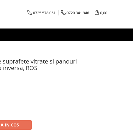
0725 578 051
0720 341 946
0,00
 suprafete vitrate si panouri
a inversa, ROS
A IN COS