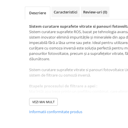
Dispensere / Dozatoare
Dozatoare dezinfectanti
Caracteristici
Review-uri
(0)
Descriere
Dispensere acoperitoare colac wc
Sistem curatare suprafete vitrate si panouri fotovol
Dispensere hartie igienica
Sistem curatare suprafete ROS, bazat pe tehnologia avansa
Dispensere odorizante
sistem inovator elimină impuritățile și mineralele din apa 
impecabilă fără a lăsa urme sau pete. Ideal pentru utilizar
Dispensere prosoape pliate (Z)
curățare cu osmoza inversă este soluția perfectă pentru men
panourilor fotovoltaice, precum și a suprafețelor vitrate, f
Dispensere pungi igiena feminina
dăunătoare.
Dispensere rola hartie industriala
Sistem curatare suprafete vitrate si panouri fotovoltaice
Dispensere rola prosop hartie
sistem de filtrare cu osmoză inversă.
Dispensere servetele masa,
Etapele procesului de filtrare a apei :
servetele faciale
Mai întâi apa trece printr-un prefiltru combinat, care elimin
Dozatoare sapun lichid
Apoi, apa este filtrată prin două membrane RO de înaltă pe
98% din mineralele dizolvate și impuritățile.Aici, apa este 
VEZI MAI MULT
Uscatoare de maini si par
(sau concentrat) și apa pură.
Uscatoare de maini
Informatii conformitate produs
Apa pura ajunge in filtrul DI, unde mineralele rămase sunt
ionic de înaltă calitate. Rezultatul: 100% apă pură.
Uscatoare de par
Sistemul de filtrare Hydropower RO S necesită curent elec