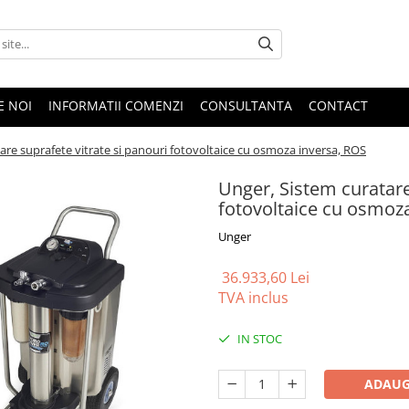
E NOI
INFORMATII COMENZI
CONSULTANTA
CONTACT
are suprafete vitrate si panouri fotovoltaice cu osmoza inversa, ROS
Unger, Sistem curatare
fotovoltaice cu osmoz
Unger
36.933,60 Lei
TVA inclus
IN STOC
ADAUG