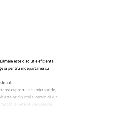
Lămâie este o soluție eficientă
țe și pentru îndepărtarea cu
sional.
fectarea cuptorului cu microunde,
obiectelor din oțel și ceramică din
împotriva petelor uleioase sau
inlatura cele mai dificile pete, nu