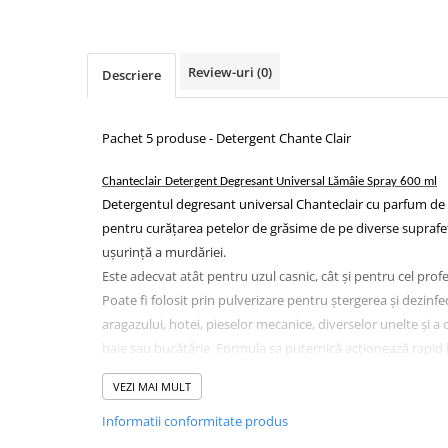
Dispensere / Dozatoare
Dozatoare dezinfectanti
Dispensere acoperitoare colac wc
Review-uri
(0)
Descriere
Dispensere hartie igienica
Dispensere odorizante
Pachet 5 produse - Detergent Chante Clair
Dispensere prosoape pliate (Z)
Chanteclair Detergent Degresant Universal Lămâie Spray 600 ml
Dispensere pungi igiena feminina
Detergentul degresant universal Chanteclair cu parfum de 
Dispensere rola hartie industriala
pentru curățarea petelor de grăsime de pe diverse suprafe
Dispensere rola prosop hartie
ușurință a murdăriei.
Este adecvat atât pentru uzul casnic, cât și pentru cel profe
Dispensere servetele masa,
Poate fi folosit prin pulverizare pentru ștergerea și dezin
servetele faciale
aragazului, hotei, pieselor mecanice, diverselor unelte și a 
Dozatoare sapun lichid
baie sau bucătărie. Formula sa puternică acționează rapid 
Uscatoare de maini si par
de grăsime.
VEZI MAI MULT
Uscatoare de maini
Produsul nu necesită clătire.
Informatii conformitate produs
Uscatoare de par
Detergent degresant pentru pardoseli Chante Clair Marsilia 750ml, 