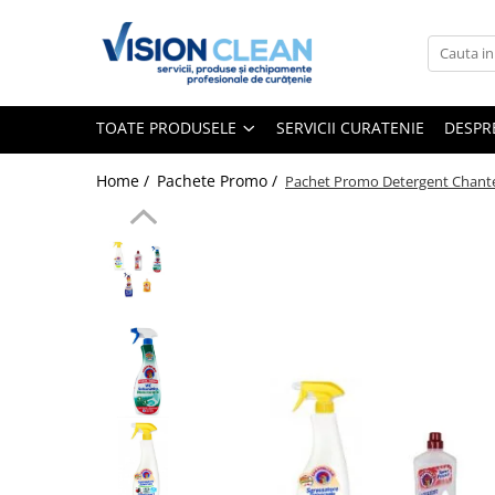
Toate Produsele
Aspiratoare si masini curatenie
TOATE PRODUSELE
SERVICII CURATENIE
DESPR
Accesorii masini si aspiratoare
profesionale
Home /
Pachete Promo /
Pachet Promo Detergent Chante
Aspiratoare industriale
Aspiratoare injectie - extractie
Aspiratoare profesionale de lichide
si praf
Echipament de curatat cu presiune
Masini de curatat si aspirat
pardoseli
Maturatori
Monodiscuri profesionale
Detergenti profesionali