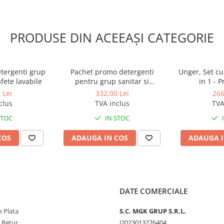
a urme si nu necesita clatire.
PRODUSE DIN ACEEAȘI CATEGORIE
tergenti grup
Pachet promo detergenti
Unger, Set cu
re cu igiena pentru indepartarea
fete lavabile
pentru grup sanitar si
in 1 - 
e adera pe peretii verticali ai
pardoseli
 Lei
332,00 Lei
266
iduurilor de murdarie
clus
TVA inclus
TVA
STOC
IN STOC
eaza si invers, garanteaza o
ai ascunse colturi ale baii dvs.,
COS
ADAUGA IN COS
ADAUGA I
a pe aluminiu, cupru, alama, metal
 lemn, marmura, pietre naturale.
ialele plastice colorate,
DATE COMERCIALE
eriorate si/sau fierbinti. Daca
latiti duza de dozare si tineti
 Plata
S.C. MGK GRUP S.R.L.
a sau radiatii solare.
e Retur
J2023013276404