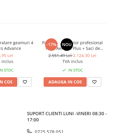
ratare geamuri 4
Pachet - Aspirator profesional
Pachet 
-17%
NOU
Pro Advance
Taski Aero 15 Plus + Saci de
grasimi s
praf din hartie Taski Aero10
g
,95 Lei
2.551,49 Lei
2.124,30 Lei
bucati/set
 inclus
TVA inclus
IN STOC
IN STOC
N COS
ADAUGA IN COS
ADAUG
SUPORT CLIENTI
LUNI -VINERI 08:30 -
17:00
0725 578 051