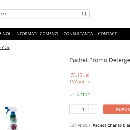
E NOI
INFORMATII COMENZI
CONSULTANTA
CONTACT
 Clair
Pachet Promo Detergen
75,15 Lei
TVA inclus
IN STOC
ADAUG
Cod Produs:
Pachet Chante Clai