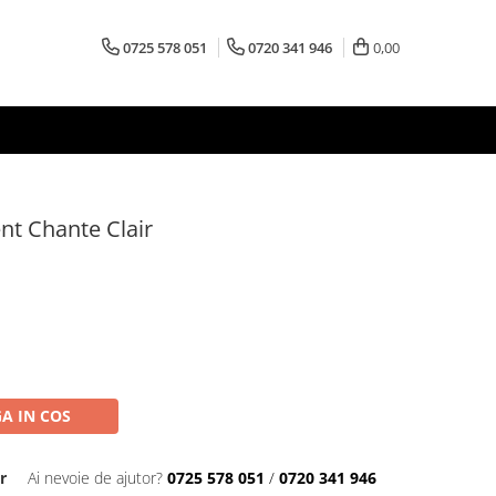
0725 578 051
0720 341 946
0,00
t Chante Clair
A IN COS
r
Ai nevoie de ajutor?
0725 578 051
/
0720 341 946