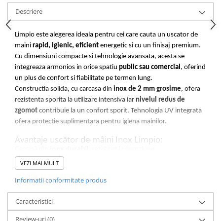
Descriere
Limpio este alegerea ideala pentru cei care cauta un uscator de
maini
rapid, igienic, eficient
energetic si cu un finisaj premium.
Cu dimensiuni compacte si tehnologie avansata, acesta se
integreaza armonios in orice spatiu
public sau comercial
, oferind
un plus de confort si fiabilitate pe termen lung.
Constructia solida, cu carcasa din
inox de 2 mm grosime
, ofera
rezistenta sporita la utilizare intensiva iar
nivelul redus de
zgomot
contribuie la un confort sporit.
T
ehnologia UV integrata
ofera protectie suplimentara pentru igiena mainilor.
Avantaje uscător de mâini Inox Limpio:
Carcasă din
inox durabil
, rezistent la coroziune
Uscător de mâini automat
cu senzor
VEZI MAI MULT
Consum redus și
costuri de întreținere minime
Ideal pentru
spații publice
Informatii conformitate produs
Design profesional și ușor de integrat în orice baie
Uscătorul de mâini
Limpio Inox
reprezintă o soluție
economică,
Caracteristici
ecologică și igienică
, contribuind la menținerea unui standard
ridicat de curățenie și confort.
Review-uri
(0)