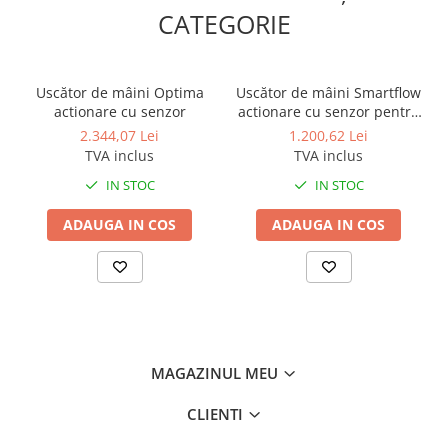
CATEGORIE
Uscător de mâini Optima
Uscător de mâini Smartflow
actionare cu senzor
actionare cu senzor pentru
zone cu trafic redus
2.344,07 Lei
1.200,62 Lei
TVA inclus
TVA inclus
IN STOC
IN STOC
ADAUGA IN COS
ADAUGA IN COS
MAGAZINUL MEU
CLIENTI