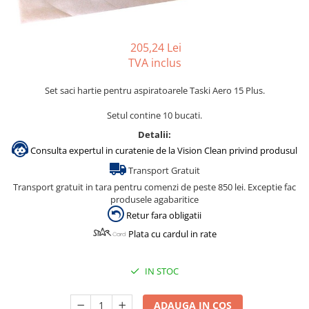
Gama de cosmetice hoteliere
Salvatore Ferragamo
205,24 Lei
Gama de cosmetice hoteliere Sense
TVA inclus
Papuci hotel
Set saci hartie pentru aspiratoarele Taski Aero 15 Plus.
Setul contine 10 bucati.
Detalii:
Consulta expertul in curatenie de la Vision Clean privind produsul
Transport Gratuit
Transport gratuit in tara pentru comenzi de peste 850 lei. Exceptie fac
produsele agabaritice
Retur fara obligatii
Plata cu cardul in rate
IN STOC
ADAUGA IN COS