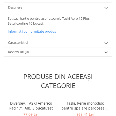
Descriere
Set saci hartie pentru aspiratoarele Taski Aero 15 Plus.
Setul contine 10 bucati.
Informatii conformitate produs
Caracteristici
Review-uri
(0)
PRODUSE DIN ACEEAȘI
CATEGORIE
Diversey, TASKI Americo
Taski, Perie monodisc
Pad 17", Alb, 5 bucati/set
pentru spalare pardoseala,
diametru 43 cm
77,09 Lei
968,41 Lei