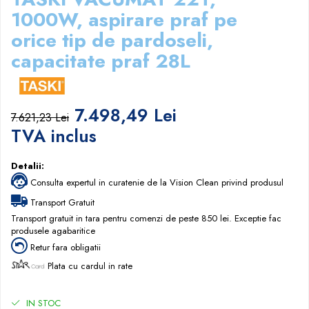
Papuci hotel
1000W, aspirare praf pe
orice tip de pardoseli,
capacitate praf 28L
7.498,49 Lei
7.621,23 Lei
TVA inclus
Detalii:
Consulta expertul in curatenie de la Vision Clean privind produsul
Transport Gratuit
Transport gratuit in tara pentru comenzi de peste 850 lei. Exceptie fac
produsele agabaritice
Retur fara obligatii
Plata cu cardul in rate
IN STOC