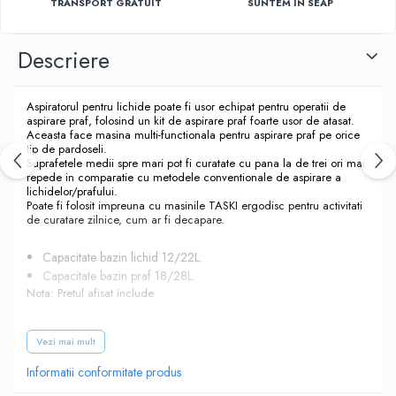
TRANSPORT GRATUIT
SUNTEM IN SEAP
Descriere
Aspiratorul pentru lichide poate fi usor echipat pentru operatii de
aspirare praf, folosind un kit de aspirare praf foarte usor de atasat.
Aceasta face masina multi-functionala pentru aspirare praf pe orice
tip de pardoseli.
Suprafetele medii spre mari pot fi curatate cu pana la de trei ori mai
repede in comparatie cu metodele conventionale de aspirare a
lichidelor/prafului.
Poate fi folosit impreuna cu masinile TASKI ergodisc pentru activitati
de curatare zilnice, cum ar fi decapare.
Capacitate bazin lichid 12/22L.
Capacitate bazin praf 18/28L.
Nota: Pretul afisat include
caruciorul metalic
Vezi mai mult
Informatii conformitate produs