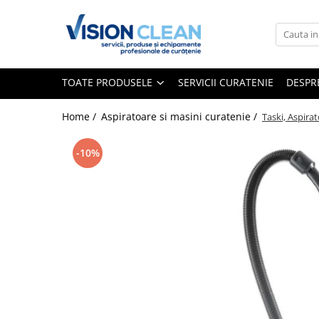
Toate Produsele
Aspiratoare si masini curatenie
TOATE PRODUSELE
SERVICII CURATENIE
DESPR
Accesorii masini si aspiratoare
profesionale
Home /
Aspiratoare si masini curatenie /
Taski, Aspira
Aspiratoare industriale
-10%
Aspiratoare injectie - extractie
Aspiratoare profesionale de lichide
si praf
Echipament de curatat cu presiune
Masini de curatat si aspirat
pardoseli
Maturatori
Monodiscuri profesionale
Detergenti profesionali