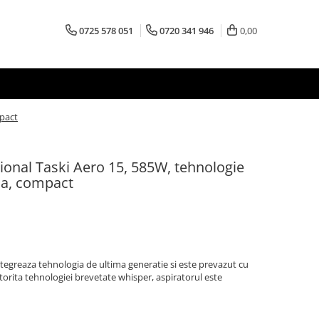
0725 578 051
0720 341 946
0,00
mpact
sional Taski Aero 15, 585W, tehnologie
sa, compact
ntegreaza tehnologia de ultima generatie si este prevazut cu
torita tehnologiei brevetate whisper, aspiratorul este