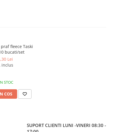
 praf fleece Taski
10 bucati/set
,30 Lei
 inclus
IN STOC
N COS
SUPORT CLIENTI
LUNI -VINERI 08:30 -
17:00