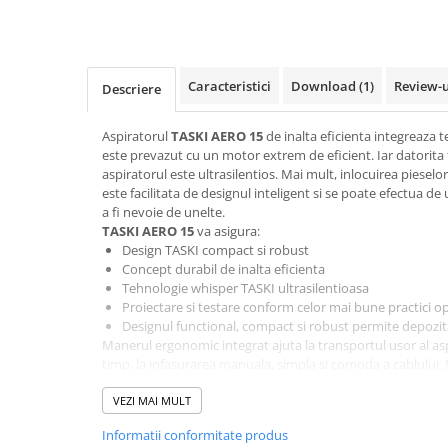
Dispensere / Dozatoare
Dozatoare dezinfectanti
Dispensere acoperitoare colac wc
Caracteristici
Download (1)
Review-
Descriere
Dispensere hartie igienica
Dispensere odorizante
Aspiratorul
TASKI AERO 15
de inalta eficienta integreaza t
este prevazut cu un motor extrem de eficient. Iar datorita
Dispensere prosoape pliate (Z)
aspiratorul este ultrasilentios. Mai mult, inlocuirea pieselor, 
Dispensere pungi igiena feminina
este facilitata de designul inteligent si se poate efectua de 
a fi nevoie de unelte.
Dispensere rola hartie industriala
TASKI AERO 15
va asigura:
Design TASKI compact si robust
Dispensere rola prosop hartie
Concept durabil de inalta eficienta
Dispensere servetele masa,
Tehnologie whisper TASKI ultrasilentioasa
servetele faciale
Proiectare si testare conform celor mai bune practici o
Designul functional, compact si robust permite depozita
Dozatoare sapun lichid
Manerul ergonomic integrat ajuta la transportul usor al aspi
timp, la infasurarea manuala, simpla si comoda a cablului.
Uscatoare de maini si par
TASKI AERO sunt extrem de eficiente si sunt prevazute cu
Uscatoare de maini
585 W
VEZI MAI MULT
care ofera aceleasi performante de curatare ca un a
rezultate sunt asigurate gratie sistemului ingenios al fluxul
Uscatoare de par
Informatii conformitate produs
Prin urmare, asigura economii semnificative de energie si r