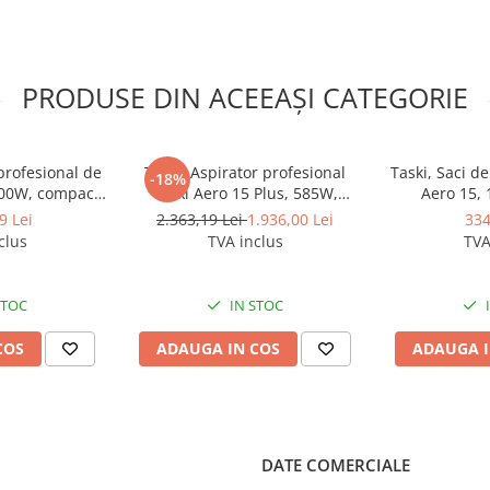
e. Gratie tehnologiei inovatoare
tioase. Acest nivel scazut al
n orice moment din zi sau noapte.
ionala foarte frecvente in orice
PRODUSE DIN ACEEAȘI CATEGORIE
 randul clientilor si evaluari ale
ionare. In materie de design
tandard un intrerupator cu
profesional de
Taski, Aspirator profesional
Taski, Saci de
-18%
900W, compact,
Taski Aero 15 Plus, 585W,
Aero 15, 
itate praf 8L
functie ECO, tehnologie
9 Lei
2.363,19 Lei
1.936,00 Lei
334
whisper ultrasilentioasa,
clus
TVA inclus
TVA
compact
STOC
IN STOC
COS
ADAUGA IN COS
ADAUGA I
DATE COMERCIALE