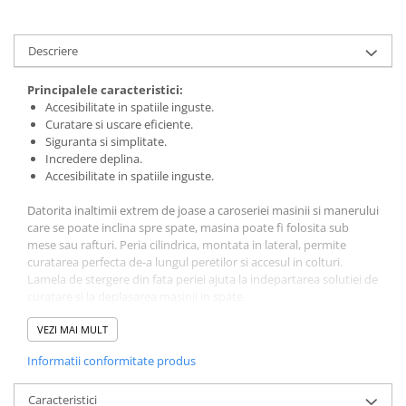
Descriere
Principalele caracteristici:
Accesibilitate in spatiile inguste.
Curatare si uscare eficiente.
Siguranta si simplitate.
Incredere deplina.
Accesibilitate in spatiile inguste.
Datorita inaltimii extrem de joase a caroseriei masinii si manerului
care se poate inclina spre spate, masina poate fi folosita sub
mese sau rafturi. Peria cilindrica, montata in lateral, permite
curatarea perfecta de-a lungul peretilor si accesul in colturi.
Lamela de stergere din fata periei ajuta la indepartarea solutiei de
curatare si la deplasarea masinii in spate.
Curatare si uscare eficiente
VEZI MAI MULT
Fata de curatarea manuala, aceasta masina ofera un nivel de
Informatii conformitate produs
igiena semnificativ mai ridicat si imbunatateste aspectul
pardoselii, cu rezultate perfecte de fiecare data. Acest lucru este
obtinut cu ajutorul actiunii de curatare superioare si a racletei
Caracteristici