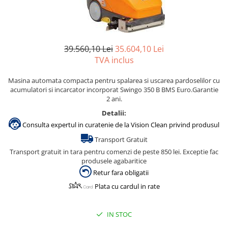
Gama de cosmetice hoteliere
Salvatore Ferragamo
Gama de cosmetice hoteliere Sense
39.560,10 Lei
35.604,10 Lei
Papuci hotel
TVA inclus
Masina automata compacta pentru spalarea si uscarea pardoselilor cu
acumulatori si incarcator incorporat Swingo 350 B BMS Euro.Garantie
2 ani.
Detalii:
Consulta expertul in curatenie de la Vision Clean privind produsul
Transport Gratuit
Transport gratuit in tara pentru comenzi de peste 850 lei. Exceptie fac
produsele agabaritice
Retur fara obligatii
Plata cu cardul in rate
IN STOC