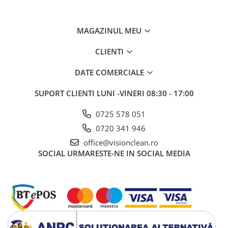
Tensiune nominala: 24V
Capacitate/autonomie baterie: 25 Ah/C5 - pana la 1 ora
Greutate masina (gata de utilizat): 67 kg
Dimensiuni (L x l x I): 79 x 45 x 43 cm
MAGAZINUL MEU
Presiune perie (maxima): 17 kg
CLIENTI
DATE COMERCIALE
SUPORT CLIENTI
LUNI -VINERI 08:30 - 17:00
0725 578 051
0720 341 946
office@visionclean.ro
SOCIAL
URMARESTE-NE IN SOCIAL MEDIA