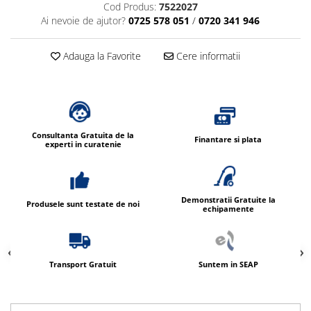
Cod Produs:
7522027
Dispensere / Dozatoare
Ai nevoie de ajutor?
0725 578 051
/
0720 341 946
Dozatoare dezinfectanti
Dispensere acoperitoare colac wc
Adauga la Favorite
Cere informatii
Dispensere hartie igienica
Dispensere odorizante
Dispensere prosoape pliate (Z)
Dispensere pungi igiena feminina
Consultanta Gratuita de la
Finantare si plata
experti in curatenie
Dispensere rola hartie industriala
Dispensere rola prosop hartie
Dispensere servetele masa,
Demonstratii Gratuite la
Produsele sunt testate de noi
echipamente
servetele faciale
Dozatoare sapun lichid
Uscatoare de maini si par
Transport Gratuit
Suntem in SEAP
Uscatoare de maini
Uscatoare de par