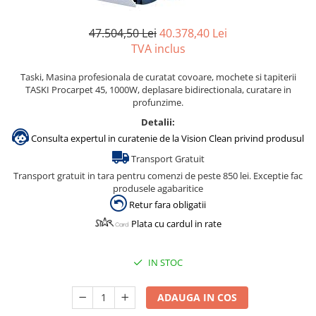
Accesorii detergenti, pompe,
pulverizatoare
47.504,50 Lei
40.378,40 Lei
TVA inclus
Detergenti bucatarie
Detergenti comerciali
Taski, Masina profesionala de curatat covoare, mochete si tapiterii
TASKI Procarpet 45, 1000W, deplasare bidirectionala, curatare in
Detergenti covoare, mochete,
profunzime.
tapiterii
Detalii:
Detergenti geamuri
Consulta expertul in curatenie de la Vision Clean privind produsul
Detergenti pardoseala
Transport Gratuit
Detergenti rufe si tesaturi
Transport gratuit in tara pentru comenzi de peste 850 lei. Exceptie fac
produsele agabaritice
Detergenti toaleta, grup sanitar
Retur fara obligatii
Room Care
Plata cu cardul in rate
Dezinfectanti profesionali
Dezinfectanti maini
IN STOC
Dezinfectanti medicali profesionali
ADAUGA IN COS
Dezinfectanti suprafete