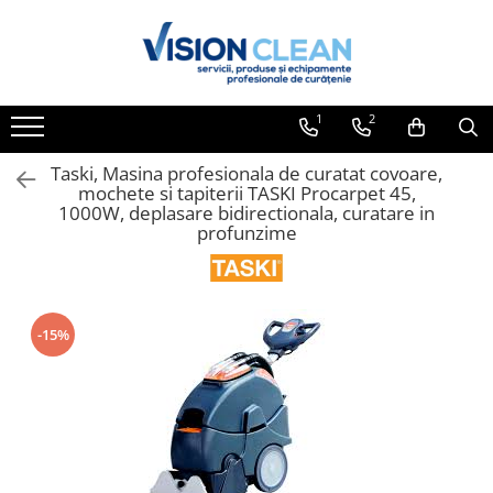
Toate Produsele
Aspiratoare si masini curatenie
1
2
Accesorii masini si aspiratoare
profesionale
Taski, Masina profesionala de curatat covoare,
mochete si tapiterii TASKI Procarpet 45,
Aspiratoare industriale
1000W, deplasare bidirectionala, curatare in
profunzime
Aspiratoare injectie - extractie
Aspiratoare profesionale de lichide
si praf
Echipament de curatat cu presiune
-15%
Masini de curatat si aspirat
pardoseli
Maturatori
Monodiscuri profesionale
Detergenti profesionali