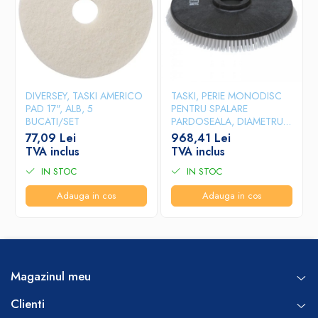
DIVERSEY, TASKI AMERICO
TASKI, PERIE MONODISC
PAD 17", ALB, 5
PENTRU SPALARE
BUCATI/SET
PARDOSEALA, DIAMETRU
43 CM
77,09 Lei
968,41 Lei
TVA inclus
TVA inclus
IN STOC
IN STOC
Adauga in cos
Adauga in cos
Magazinul meu
Clienti