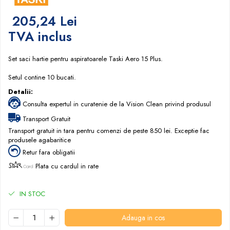
Papuci hotel
205,24 Lei
TVA inclus
Set saci hartie pentru aspiratoarele Taski Aero 15 Plus.
Setul contine 10 bucati.
Detalii:
Consulta expertul in curatenie de la Vision Clean privind produsul
Transport Gratuit
Transport gratuit in tara pentru comenzi de peste 850 lei. Exceptie fac
produsele agabaritice
Retur fara obligatii
Plata cu cardul in rate
IN STOC
Adauga in cos