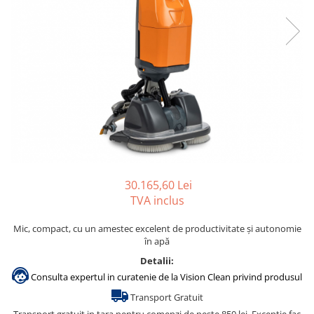
Accesorii detergenti, pompe,
pulverizatoare
Detergenti bucatarie
Detergenti comerciali
Detergenti covoare, mochete,
tapiterii
Detergenti geamuri
Detergenti pardoseala
Detergenti rufe si tesaturi
30.165,60 Lei
Detergenti toaleta, grup sanitar
TVA inclus
Room Care
Mic, compact, cu un amestec excelent de productivitate și autonomie
Dezinfectanti profesionali
în apă
Dezinfectanti maini
Detalii:
Dezinfectanti medicali profesionali
Consulta expertul in curatenie de la Vision Clean privind produsul
Transport Gratuit
Dezinfectanti suprafete