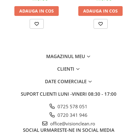
Gama de cosmetice hoteliere
suprafata de lucru 43 cm
Salvatore Ferragamo
ADAUGA IN COS
ADAUGA IN COS
Gama de cosmetice hoteliere Sense
Papuci hotel
Textile hoteliere
Papuci hotelieri
Prosoape hotel
MAGAZINUL MEU
Echipamente Persoane Dizabilitati
CLIENTI
Cosuri de gunoi
Cosuri gunoi interior
DATE COMERCIALE
Casa, Gradina & Bricolaj
SUPORT CLIENTI
LUNI -VINERI 08:30 - 17:00
Intretinere panouri solare
Detergenti panouri solare
0725 578 051
Echipamente panouri solare
0720 341 946
Pachete Promo
office@visionclean.ro
SOCIAL
URMARESTE-NE IN SOCIAL MEDIA
Presuri industriale