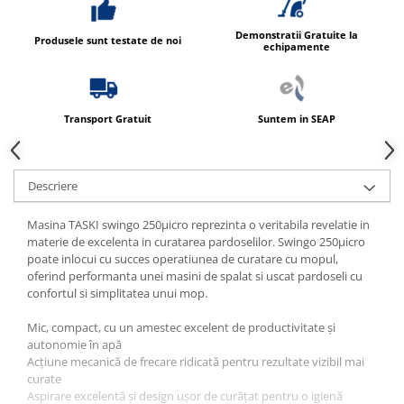
Produse ingrijire personala
Crema de corp
Demonstratii Gratuite la
Produsele sunt testate de noi
echipamente
Sampon si gel de dus
Sapun lichid
Sapun solid
Transport Gratuit
Suntem in SEAP
Sapun spuma
Consumabile hartie
Descriere
Acoperitori toaleta
Cearceaf hartie & cearceaf hartie
Masina TASKI swingo 250µicro reprezinta o veritabila revelatie in
materie de excelenta in curatarea pardoselilor. Swingo 250µicro
Hartie igienica
poate inlocui cu succes operatiunea de curatare cu mopul,
Prosoape hartie pliate
oferind performanta unei masini de spalat si uscat pardoseli cu
confortul si simplitatea unui mop.
Pungi igienice
Mic, compact, cu un amestec excelent de productivitate și
Role hartie industriala
autonomie în apă
Role prosop hartie
Acțiune mecanică de frecare ridicată pentru rezultate vizibil mai
curate
Servetele masa & faciale
Aspirare excelentă și design ușor de curățat pentru o igienă