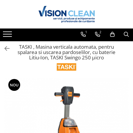
Toate Produsele
Aspiratoare si masini curatenie
1
2
Accesorii masini si aspiratoare
profesionale
TASKI , Masina verticala automata, pentru
spalarea si uscarea pardoselilor, cu baterie
Aspiratoare industriale
Litiu-Ion, TASKI Swingo 250 µicro
Aspiratoare injectie - extractie
Aspiratoare profesionale de lichide
si praf
NOU
Echipament de curatat cu presiune
Masini de curatat si aspirat
pardoseli
Maturatori
Monodiscuri profesionale
Detergenti profesionali