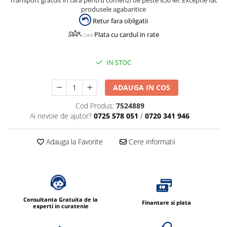
Transport gratuit in tara pentru comenzi de peste 850 lei. Exceptie fac
Dispensere / Dozatoare
produsele agabaritice
Dozatoare dezinfectanti
Retur fara obligatii
Dispensere acoperitoare colac wc
Plata cu cardul in rate
Dispensere hartie igienica
IN STOC
Dispensere odorizante
Dispensere prosoape pliate (Z)
ADAUGA IN COS
Dispensere pungi igiena feminina
Cod Produs:
7524889
Dispensere rola hartie industriala
Ai nevoie de ajutor?
0725 578 051
/
0720 341 946
Dispensere rola prosop hartie
Adauga la Favorite
Cere informatii
Dispensere servetele masa,
servetele faciale
Dozatoare sapun lichid
Uscatoare de maini si par
Uscatoare de maini
Consultanta Gratuita de la
Finantare si plata
experti in curatenie
Uscatoare de par