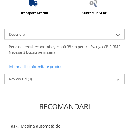
Produse ingrijire personala
Crema de corp
Transport Gratuit
Suntem in SEAP
Sampon si gel de dus
Sapun lichid
Descriere
Sapun solid
Sapun spuma
Perie de frecat, economisește apă 38 cm pentru Swingo XP-R BMS
Necesar 2 bucăţi pe maşină.
Consumabile hartie
Acoperitori toaleta
Informatii conformitate produs
Cearceaf hartie & cearceaf hartie
Review-uri
(0)
Hartie igienica
Prosoape hartie pliate
Pungi igienice
RECOMANDARI
Role hartie industriala
Role prosop hartie
Servetele masa & faciale
Taski, Mașină automată de