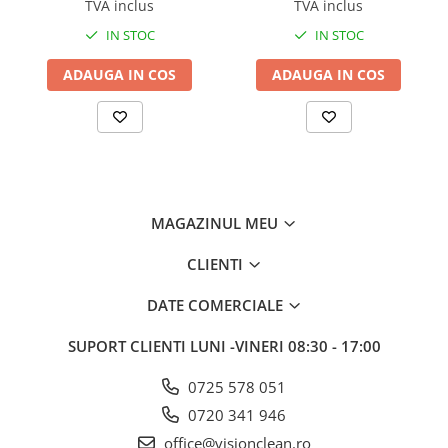
TVA inclus
TVA inclus
Sisteme, ustensile spalat
geamurile
IN STOC
IN STOC
Produse hoteliere
ADAUGA IN COS
ADAUGA IN COS
Accesorii hoteliere
Carucioare camerista hotel
Cosmetice hoteliere
Gama de cosmetice hoteliere Black
Tie
MAGAZINUL MEU
Gama de cosmetice hoteliere
Botanika
CLIENTI
Gama de cosmetice hoteliere Dove
Gama de cosmetice hoteliere
DATE COMERCIALE
Holiday Care
Gama de cosmetice hoteliere I Am
SUPORT CLIENTI
LUNI -VINERI 08:30 - 17:00
You
0725 578 051
Gama de cosmetice hoteliere Lux
0720 341 946
Gama de cosmetice hoteliere
Omnia
office@visionclean.ro