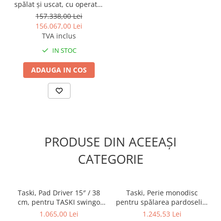
spălat și uscat, cu operator
Odorizante profesionale
stand-on, baterii şi
157.338,00 Lei
Aparate odorizante profesionale
încărcător încorporat -
156.067,00 Lei
TASKI Swingo XP-R BMS
Odorizant toalera, wc
TVA inclus
Euro
Odorizante camera
IN STOC
Rezerva aparate odorizante
ADAUGA IN COS
Site odorizante pisoar
Produse de curatenie
Articole menaj
Carucioare
PRODUSE DIN ACEEAȘI
Carucioare bucatarie
Carucioare curatenie
CATEGORIE
Lavete profesionale
Mopuri Profesionale
Taski, Pad Driver 15″ / 38
Taski, Perie monodisc
Racleta, perii pardoseala
cm, pentru TASKI swingo
pentru spălarea pardoselii -
Saci menajeri
XP-R
15" / 38 cm - TASKI swingo
1.065,00 Lei
1.245,53 Lei
XP-R