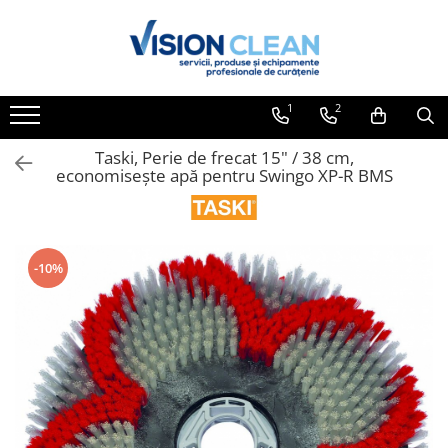
Toate Produsele
Aspiratoare si masini curatenie
1
2
Accesorii masini si aspiratoare
profesionale
Taski, Perie de frecat 15" / 38 cm,
economisește apă pentru Swingo XP-R BMS
Aspiratoare industriale
Aspiratoare injectie - extractie
Aspiratoare profesionale de lichide
si praf
-10%
Echipament de curatat cu presiune
Masini de curatat si aspirat
pardoseli
Maturatori
Monodiscuri profesionale
Detergenti profesionali