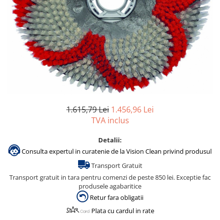
Accesorii detergenti, pompe,
pulverizatoare
Detergenti bucatarie
Detergenti comerciali
Detergenti covoare, mochete,
tapiterii
Detergenti geamuri
Detergenti pardoseala
1.615,79 Lei
1.456,96 Lei
TVA inclus
Detergenti rufe si tesaturi
Detergenti toaleta, grup sanitar
Detalii:
Room Care
Consulta expertul in curatenie de la Vision Clean privind produsul
Transport Gratuit
Dezinfectanti profesionali
Transport gratuit in tara pentru comenzi de peste 850 lei. Exceptie fac
Dezinfectanti maini
produsele agabaritice
Dezinfectanti medicali profesionali
Retur fara obligatii
Dezinfectanti suprafete
Plata cu cardul in rate