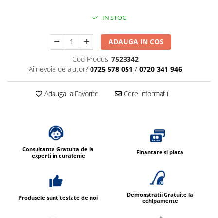
Dispensere / Dozatoare
Dozatoare dezinfectanti
IN STOC
Dispensere acoperitoare colac wc
ADAUGA IN COS
Dispensere hartie igienica
Cod Produs:
7523342
Dispensere odorizante
Ai nevoie de ajutor?
0725 578 051
/
0720 341 946
Dispensere prosoape pliate (Z)
Dispensere pungi igiena feminina
Adauga la Favorite
Cere informatii
Dispensere rola hartie industriala
Dispensere rola prosop hartie
Dispensere servetele masa,
servetele faciale
Consultanta Gratuita de la
Finantare si plata
experti in curatenie
Dozatoare sapun lichid
Uscatoare de maini si par
Uscatoare de maini
Demonstratii Gratuite la
Produsele sunt testate de noi
echipamente
Uscatoare de par