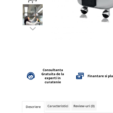
Accesorii detergenti, pompe,
pulverizatoare
Detergenti bucatarie
Detergenti comerciali
Detergenti covoare, mochete,
tapiterii
Detergenti geamuri
Detergenti pardoseala
Detergenti rufe si tesaturi
Detergenti toaleta, grup sanitar
Consultanta
Gratuita de la
Finantare si pl
Room Care
experti in
curatenie
Dezinfectanti profesionali
Dezinfectanti maini
Dezinfectanti medicali profesionali
Caracteristici
Review-uri
(0)
Descriere
Dezinfectanti suprafete