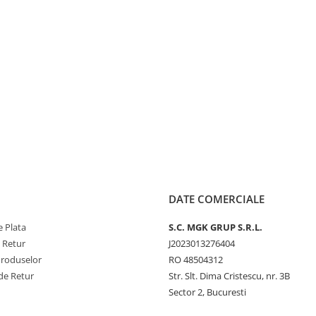
DATE COMERCIALE
 Plata
S.C. MGK GRUP S.R.L.
e Retur
J2023013276404
Produselor
RO 48504312
de Retur
Str. Slt. Dima Cristescu, nr. 3B
Sector 2, Bucuresti