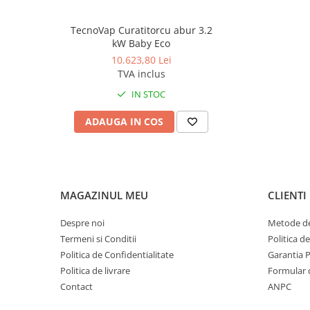
Produse ingrijire personala
Crema de corp
TecnoVap Curatitorcu abur 3.2
kW Baby Eco
Sampon si gel de dus
10.623,80 Lei
Sapun lichid
TVA inclus
Sapun solid
IN STOC
Sapun spuma
ADAUGA IN COS
Consumabile hartie
Acoperitori toaleta
Cearceaf hartie & cearceaf hartie
Hartie igienica
MAGAZINUL MEU
CLIENTI
Prosoape hartie pliate
Despre noi
Metode de
Pungi igienice
Termeni si Conditii
Politica d
Role hartie industriala
Politica de Confidentialitate
Garantia 
Politica de livrare
Formular 
Role prosop hartie
Contact
ANPC
Servetele masa & faciale