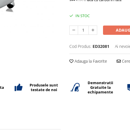
IN STOC
ADAUG
Cod Produs:
ED32081
Ai nevoi
Adauga la Favorite
Cere 
Demonstratii
Produsele sunt
ata
Gratuite la
testate de noi
echipamente