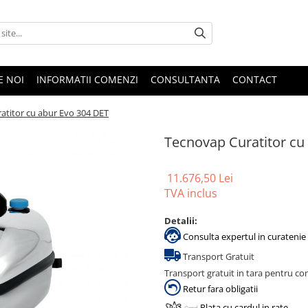
E NOI
INFORMATII COMENZI
CONSULTANTA
CONTACT
atitor cu abur Evo 304 DET
Tecnovap Curatitor cu
11.676,50 Lei
TVA inclus
Detalii:
Consulta expertul in curatenie 
Transport Gratuit
Transport gratuit in tara pentru co
Retur fara obligatii
Plata cu cardul in rate