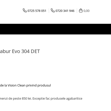
0725 578 051
0720 341 946
0,00
 abur Evo 304 DET
de la Vision Clean privind produsul
menzi de peste 850 lei. Exceptie fac produsele agabaritice