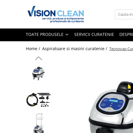
Toate Produsele
Aspiratoare si masini curatenie
TOATE PRODUSELE
SERVICII CURATENIE
DESPR
Accesorii masini si aspiratoare
profesionale
Home /
Aspiratoare si masini curatenie /
Tecnovap Cur
Aspiratoare industriale
Aspiratoare injectie - extractie
Aspiratoare profesionale de lichide
si praf
Echipament de curatat cu presiune
Masini de curatat si aspirat
pardoseli
Maturatori
Monodiscuri profesionale
Detergenti profesionali