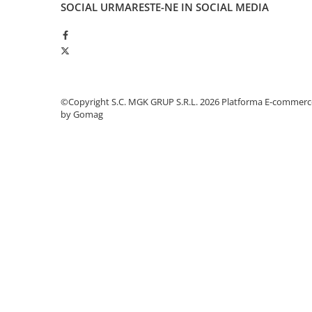
SOCIAL
URMARESTE-NE IN SOCIAL MEDIA
Odorizante profesionale
Aparate odorizante profesionale
Odorizant toalera, wc
Odorizante camera
Rezerva aparate odorizante
©Copyright S.C. MGK GRUP S.R.L. 2026
Platforma E-commerc
Site odorizante pisoar
by Gomag
Produse de curatenie
Articole menaj
Carucioare
Carucioare bucatarie
Carucioare curatenie
Lavete profesionale
Mopuri Profesionale
Racleta, perii pardoseala
Saci menajeri