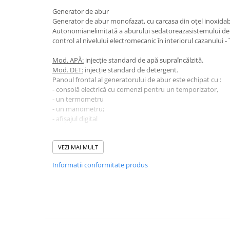
Dispensere / Dozatoare
Generator de abur
Dozatoare dezinfectanti
Generator de abur monofazat, cu carcasa din oțel inoxidabi
Autonomianelimitată a aburului sedatoreazasistemului d
Dispensere acoperitoare colac wc
control al nivelului electromecanic în interiorul cazanului -
Dispensere hartie igienica
Mod. APĂ:
injecție standard de apă supraîncălzită.
Dispensere odorizante
Mod. DET:
injecție standard de detergent.
Panoul frontal al generatorului de abur este echipat cu :
Dispensere prosoape pliate (Z)
- consolă electrică cu comenzi pentru un temporizator,
Dispensere pungi igiena feminina
- un termometru
- un manometru;
Dispensere rola hartie industriala
- afișajul digital
Dispensere rola prosop hartie
Dotari:
Dispensere servetele masa,
- Furtun 3m
VEZI MAI MULT
servetele faciale
- Kit Accesorii
Informatii conformitate produs
- Carucior
Dozatoare sapun lichid
Uscatoare de maini si par
Uscatoare de maini
Uscatoare de par