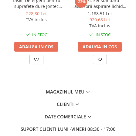
Taski, Detergent pentru
Taski, Set standard
-23%
suprafete dure Jontec
accesorii aspirare lichide
Alpur, 5L
Vacumat, 3 piese
228,80 Lei
1.188,51 Lei
TVA inclus
920,68 Lei
TVA inclus
IN STOC
IN STOC
ADAUGA IN COS
ADAUGA IN COS
MAGAZINUL MEU
CLIENTI
DATE COMERCIALE
SUPORT CLIENTI
LUNI -VINERI 08:30 - 17:00