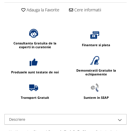
Dispensere / Dozatoare
Adauga la Favorite
Cere informatii
Dozatoare dezinfectanti
Dispensere acoperitoare colac wc
Dispensere hartie igienica
Dispensere odorizante
Consultanta Gratuita de la
Finantare si plata
Dispensere prosoape pliate (Z)
experti in curatenie
Dispensere pungi igiena feminina
Dispensere rola hartie industriala
Demonstratii Gratuite la
Produsele sunt testate de noi
Dispensere rola prosop hartie
echipamente
Dispensere servetele masa,
servetele faciale
Dozatoare sapun lichid
Transport Gratuit
Suntem in SEAP
Uscatoare de maini si par
Uscatoare de maini
Descriere
Uscatoare de par