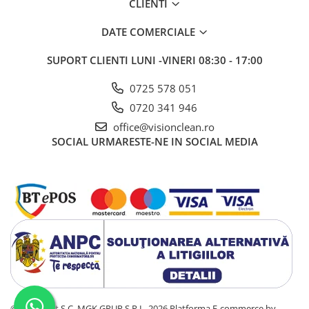
CLIENTI
Sisteme, ustensile spalat
geamurile
DATE COMERCIALE
Produse hoteliere
SUPORT CLIENTI
LUNI -VINERI 08:30 - 17:00
Accesorii hoteliere
Carucioare camerista hotel
0725 578 051
Cosmetice hoteliere
0720 341 946
Gama de cosmetice hoteliere Black
office@visionclean.ro
Tie
SOCIAL
URMARESTE-NE IN SOCIAL MEDIA
Gama de cosmetice hoteliere
Botanika
Gama de cosmetice hoteliere Dove
Gama de cosmetice hoteliere
Holiday Care
Gama de cosmetice hoteliere I Am
You
Gama de cosmetice hoteliere Lux
Gama de cosmetice hoteliere
Omnia
©Copyright S.C. MGK GRUP S.R.L. 2026
Platforma E-commerce by