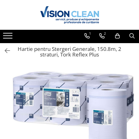
Toate Produsele
Aspiratoare si masini curatenie
1
2
Accesorii masini si aspiratoare
profesionale
Hartie pentru Stergeri Generale, 150.8m, 2
straturi, Tork Reflex Plus
Aspiratoare industriale
Aspiratoare injectie - extractie
Aspiratoare profesionale de lichide
si praf
Echipament de curatat cu presiune
Masini de curatat si aspirat
pardoseli
Maturatori
Monodiscuri profesionale
Detergenti profesionali