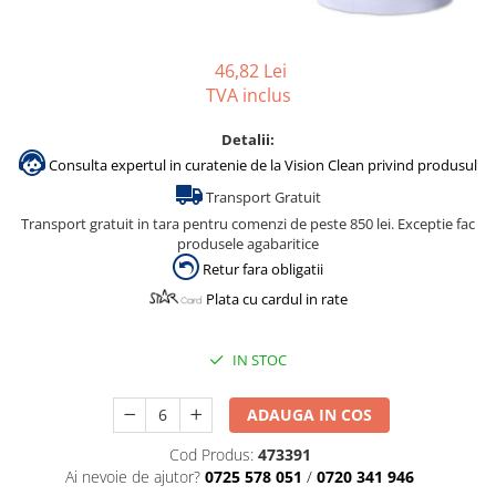
Accesorii detergenti, pompe,
pulverizatoare
46,82 Lei
Detergenti bucatarie
TVA inclus
Detergenti comerciali
Detalii:
Detergenti covoare, mochete,
Consulta expertul in curatenie de la Vision Clean privind produsul
tapiterii
Transport Gratuit
Detergenti geamuri
Transport gratuit in tara pentru comenzi de peste 850 lei. Exceptie fac
Detergenti pardoseala
produsele agabaritice
Retur fara obligatii
Detergenti rufe si tesaturi
Plata cu cardul in rate
Detergenti toaleta, grup sanitar
Room Care
IN STOC
Dezinfectanti profesionali
Dezinfectanti maini
ADAUGA IN COS
Dezinfectanti medicali profesionali
Cod Produs:
473391
Dezinfectanti suprafete
Ai nevoie de ajutor?
0725 578 051
/
0720 341 946