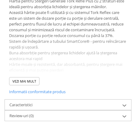
Hartia pentru Stergeri Generale Tork Refle Plus cu 2 straturi este
Produse ingrijire personala
ideală pentru absorbția lichidelor și ștergerea mâinilor.
Crema de corp
Această hârtie poate fi utilizată și cu sistemul Tork Reflex care
este un sistem de dozare porție cu porție și derulare centrală,
Sampon si gel de dus
perfect pentru fluxul de lucru al echipei dumneavoastră, reduce
Sapun lichid
consumul și minimizează riscul de contaminare încrucișată.
Dozarea porție cu porție reduce consumul cu până la 37%.
Sapun solid
Sistem de îndepărtare a tubului SmartCore® - pentru reîncărcare
rapidă și ușoară.
Sapun spuma
Buna absorbție pentru ștergerea lichidelor ajută la ștergerea
Consumabile hartie
acestora mai rapid
Hârtie moale și rezistentă, dar absorbantă, pentru ștergere mai
Acoperitori toaleta
eficientă și mai puține pierderi
Cearceaf hartie & cearceaf hartie
Lungime rola: 150.8 m
Latime rola: 19.40m
VEZI MAI MULT
Hartie igienica
Diametru rola: 18.5 cm
Informatii conformitate produs
Prosoape hartie pliate
Lungime foaie: 33.5 cm
Pungi igienice
Caracteristici
Role hartie industriala
Review-uri
(0)
Role prosop hartie
Servetele masa & faciale