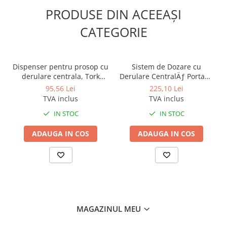
Odorizante profesionale
PRODUSE DIN ACEEAȘI
Aparate odorizante profesionale
CATEGORIE
Odorizant toalera, wc
Odorizante camera
Dispenser pentru prosop cu
Sistem de Dozare cu
Rezerva aparate odorizante
derulare centrala, Tork
Derulare CentralÄƒ Portabil
Site odorizante pisoar
Reflex
Tork Reflex, Alb/turcoaz
95,56 Lei
225,10 Lei
Produse de curatenie
TVA inclus
TVA inclus
Articole menaj
IN STOC
IN STOC
Carucioare
ADAUGA IN COS
ADAUGA IN COS
Carucioare bucatarie
Carucioare curatenie
Lavete profesionale
Mopuri Profesionale
Racleta, perii pardoseala
MAGAZINUL MEU
Saci menajeri