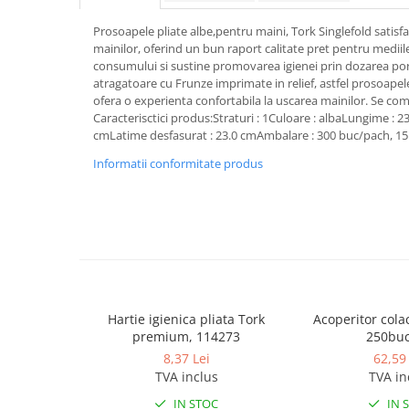
Dispensere / Dozatoare
Prosoapele pliate albe,pentru maini, Tork Singlefold satisf
Dozatoare dezinfectanti
mainilor, oferind un bun raport calitate pret pentru mediile
Dispensere acoperitoare colac wc
consumului si sustine promovarea igienei prin dozarea porti
atragatoare cu Frunze imprimate in relief, astfel prosoapel
Dispensere hartie igienica
ofera o experienta confortabila la uscarea mainilor. Se com
Dispensere odorizante
Caracterisctici produs:Straturi : 1Culoare : albaLungime : 23
cmLatime desfasurat : 23.0 cmAmbalare : 300 buc/pach, 1
Dispensere prosoape pliate (Z)
Informatii conformitate produs
Dispensere pungi igiena feminina
Dispensere rola hartie industriala
Dispensere rola prosop hartie
Dispensere servetele masa,
servetele faciale
Dozatoare sapun lichid
Hartie igienica pliata Tork
Acoperitor colac
Uscatoare de maini si par
premium, 114273
250buc
Uscatoare de maini
8,37 Lei
62,59 
TVA inclus
TVA in
Uscatoare de par
IN STOC
IN 