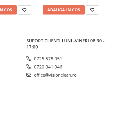
N COS
ADAUGA IN COS
ADAUG
SUPORT CLIENTI
LUNI -VINERI 08:30 -
17:00
0725 578 051
0720 341 946
office@visionclean.ro