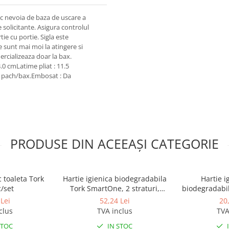
ac nevoia de baza de uscare a
 solicitante. Asigura controlul
e cu portie. Sigla este
e sunt mai moi la atingere si
ercializeaza doar la bax.
.0 cmLatime pliat : 11.5
5 pach/bax.Embosat : Da
PRODUSE DIN ACEEAȘI CATEGORIE
 toaleta Tork
Hartie igienica biodegradabila
Hartie i
/set
Tork SmartOne, 2 straturi,
biodegradabil
207m
Tork Advanced
Lei
52,24 Lei
20
clus
TVA inclus
TVA
STOC
IN STOC