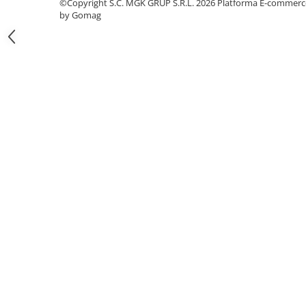
©Copyright S.C. MGK GRUP S.R.L. 2026
Platforma E-commerc
Odorizante profesionale
by Gomag
Aparate odorizante profesionale
Odorizant toalera, wc
Odorizante camera
Rezerva aparate odorizante
Site odorizante pisoar
Produse de curatenie
Articole menaj
Carucioare
Carucioare bucatarie
Carucioare curatenie
Lavete profesionale
Mopuri Profesionale
Racleta, perii pardoseala
Saci menajeri