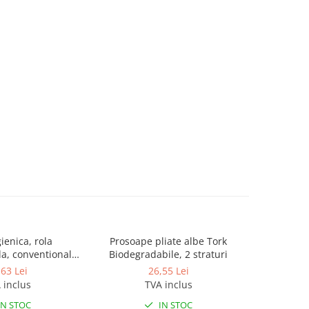
gienica, rola
Prosoape pliate albe Tork
Prosoape 
a, conventionala
Biodegradabile, 2 straturi
Tork Sin
, 2 straturi, 30m
Premi
,63 Lei
26,55 Lei
 inclus
TVA inclus
IN STOC
IN STOC