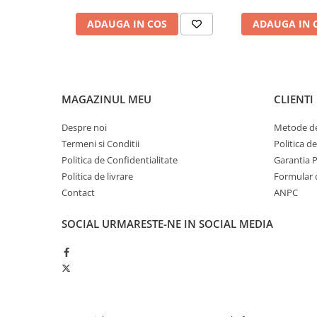
Produse ingrijire personala
Crema de corp
ADAUGA IN COS
ADAUGA IN 
Sampon si gel de dus
Sapun lichid
Sapun solid
MAGAZINUL MEU
CLIENTI
Sapun spuma
Despre noi
Metode de
Consumabile hartie
Termeni si Conditii
Politica d
Acoperitori toaleta
Politica de Confidentialitate
Garantia 
Cearceaf hartie & cearceaf hartie
Politica de livrare
Formular 
Contact
ANPC
Hartie igienica
Prosoape hartie pliate
SOCIAL
URMARESTE-NE IN SOCIAL MEDIA
Pungi igienice
Role hartie industriala
Role prosop hartie
Servetele masa & faciale