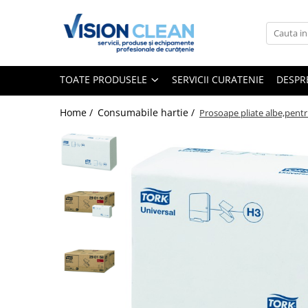
Toate Produsele
Aspiratoare si masini curatenie
TOATE PRODUSELE
SERVICII CURATENIE
DESPR
Accesorii masini si aspiratoare
profesionale
Home /
Consumabile hartie /
Prosoape pliate albe,pentru
Aspiratoare industriale
Aspiratoare injectie - extractie
Aspiratoare profesionale de lichide
si praf
Echipament de curatat cu presiune
Masini de curatat si aspirat
pardoseli
Maturatori
Monodiscuri profesionale
Detergenti profesionali