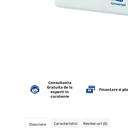
Accesorii detergenti, pompe,
pulverizatoare
Detergenti bucatarie
Detergenti comerciali
Detergenti covoare, mochete,
tapiterii
Detergenti geamuri
Detergenti pardoseala
Detergenti rufe si tesaturi
Detergenti toaleta, grup sanitar
Consultanta
Gratuita de la
Room Care
Finantare si pl
experti in
curatenie
Dezinfectanti profesionali
Dezinfectanti maini
Dezinfectanti medicali profesionali
Dezinfectanti suprafete
Caracteristici
Review-uri
(0)
Descriere