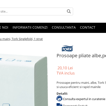
E NOI
INFORMATII COMENZI
CONSULTANTA
CONTACT
 maini, Tork Singlefold, 1 strat
Prosoape pliate albe,pe
20,10 Lei
TVA inclus
Prosoape pentru maini, albe, Tork S
si usuca eficient si rapid mainile
Detalii:
Consulta expertul in curatenie 
Transport Gratuit