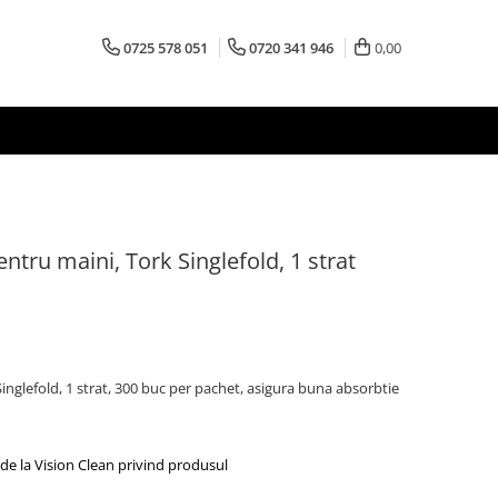
0725 578 051
0720 341 946
0,00
ntru maini, Tork Singlefold, 1 strat
inglefold, 1 strat, 300 buc per pachet, asigura buna absorbtie
de la Vision Clean privind produsul