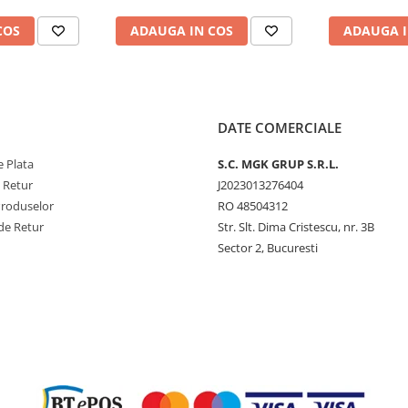
COS
ADAUGA IN COS
ADAUGA I
DATE COMERCIALE
 Plata
S.C. MGK GRUP S.R.L.
e Retur
J2023013276404
Produselor
RO 48504312
de Retur
Str. Slt. Dima Cristescu, nr. 3B
Sector 2, Bucuresti