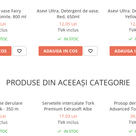
 vase Fairy
Asevi Ultra, Detergent de vase,
Asevi Ultra. 
omile, 800 ml
Red, 650ml
Yello
Lei
12,05 Lei
12
clus
TVA inclus
TVA
STOC
IN STOC
COS
ADAUGA IN COS
ADAUGA I
PRODUSE DIN ACEEAȘI CATEGORIE
ie derulare
Servetele intercalate Tork
Prosop der
rk - 350 m
Premium Extrasoft Albe
Advanced Tor
Lei
17,93 Lei
39
clus
TVA inclus
TVA
STOC
IN STOC