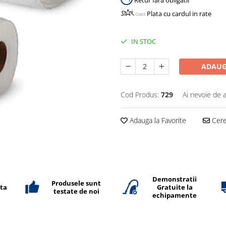
Retur fara obligatii
Plata cu cardul in rate
IN STOC
ADAUG
Cod Produs:
729
Ai nevoie de a
Adauga la Favorite
Cere 
Demonstratii
Produsele sunt
ata
Gratuite la
testate de noi
echipamente