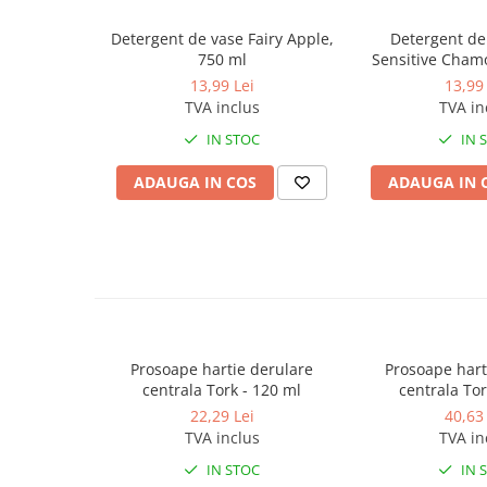
Produse ingrijire personala
Crema de corp
Detergent de vase Fairy Apple,
Detergent de
750 ml
Sensitive Cham
Sampon si gel de dus
13,99 Lei
13,99 
Sapun lichid
TVA inclus
TVA in
Sapun solid
IN STOC
IN 
Sapun spuma
ADAUGA IN COS
ADAUGA IN 
Consumabile hartie
Acoperitori toaleta
Cearceaf hartie & cearceaf hartie
Hartie igienica
Prosoape hartie pliate
Pungi igienice
Prosoape hartie derulare
Prosoape hart
centrala Tork - 120 ml
centrala To
Role hartie industriala
22,29 Lei
40,63 
Role prosop hartie
TVA inclus
TVA in
Servetele masa & faciale
IN STOC
IN 