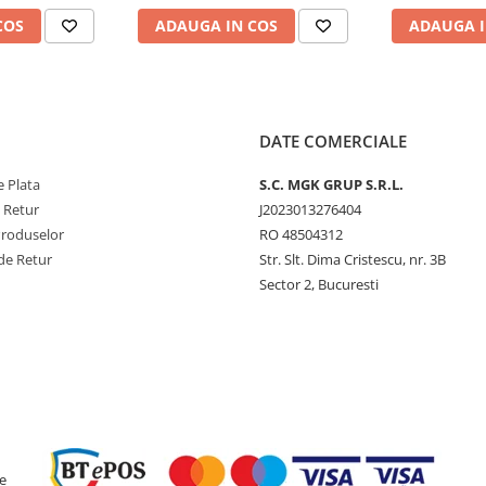
COS
ADAUGA IN COS
ADAUGA I
DATE COMERCIALE
 Plata
S.C. MGK GRUP S.R.L.
e Retur
J2023013276404
Produselor
RO 48504312
de Retur
Str. Slt. Dima Cristescu, nr. 3B
Sector 2, Bucuresti
e