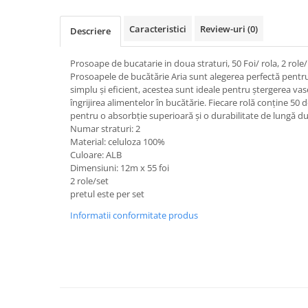
Dispensere / Dozatoare
Dozatoare dezinfectanti
Caracteristici
Review-uri
(0)
Descriere
Dispensere acoperitoare colac wc
Prosoape de bucatarie in doua straturi, 50 Foi/ rola, 2 role
Dispensere hartie igienica
Prosoapele de bucătărie Aria sunt alegerea perfectă pentr
Dispensere odorizante
simplu și eficient, acestea sunt ideale pentru ștergerea vas
îngrijirea alimentelor în bucătărie. Fiecare rolă conține 50 d
Dispensere prosoape pliate (Z)
pentru o absorbție superioară și o durabilitate de lungă du
Numar straturi: 2
Dispensere pungi igiena feminina
Material: celuloza 100%
Dispensere rola hartie industriala
Culoare: ALB
Dimensiuni: 12m x 55 foi
Dispensere rola prosop hartie
2 role/set
pretul este per set
Dispensere servetele masa,
servetele faciale
Informatii conformitate produs
Dozatoare sapun lichid
Uscatoare de maini si par
Uscatoare de maini
Uscatoare de par