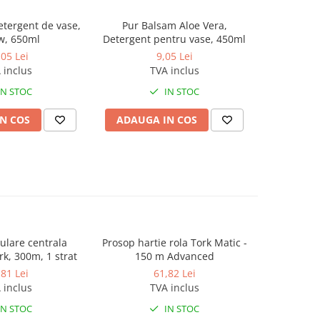
Detergent de vase,
Pur Balsam Aloe Vera,
Pur Dete
w, 650ml
Detergent pentru vase, 450ml
Powe
,05 Lei
9,05 Lei
 inclus
TVA inclus
IN STOC
IN STOC
N COS
ADAUGA IN COS
ADAUG
ulare centrala
Prosop hartie rola Tork Matic -
Hartie i
k, 300m, 1 strat
150 m Advanced
pre
,81 Lei
61,82 Lei
 inclus
TVA inclus
IN STOC
IN STOC