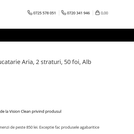
0725 578 051
0720 341 946
0,00
atarie Aria, 2 straturi, 50 foi, Alb
de la Vision Clean privind produsul
menzi de peste 850 lei. Exceptie fac produsele agabaritice