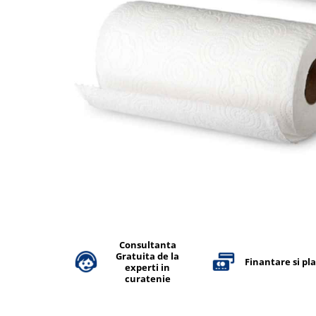
Accesorii detergenti, pompe,
pulverizatoare
Detergenti bucatarie
Detergenti comerciali
Detergenti covoare, mochete,
tapiterii
Detergenti geamuri
Detergenti pardoseala
Detergenti rufe si tesaturi
Detergenti toaleta, grup sanitar
Room Care
Dezinfectanti profesionali
Consultanta
Gratuita de la
Dezinfectanti maini
Finantare si pl
experti in
Dezinfectanti medicali profesionali
curatenie
Dezinfectanti suprafete