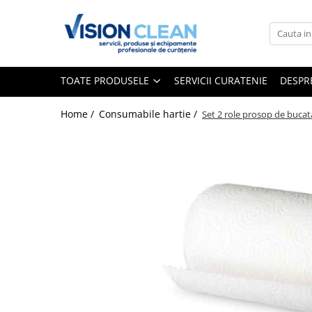
Toate Produsele
Aspiratoare si masini curatenie
TOATE PRODUSELE
SERVICII CURATENIE
DESPR
Accesorii masini si aspiratoare
profesionale
Home /
Consumabile hartie /
Set 2 role prosop de bucatar
Aspiratoare industriale
Aspiratoare injectie - extractie
Aspiratoare profesionale de lichide
si praf
Echipament de curatat cu presiune
Masini de curatat si aspirat
pardoseli
Maturatori
Monodiscuri profesionale
Detergenti profesionali