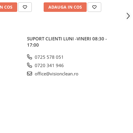
N COS
ADAUGA IN COS
ADAUG
SUPORT CLIENTI
LUNI -VINERI 08:30 -
17:00
0725 578 051
0720 341 946
office@visionclean.ro