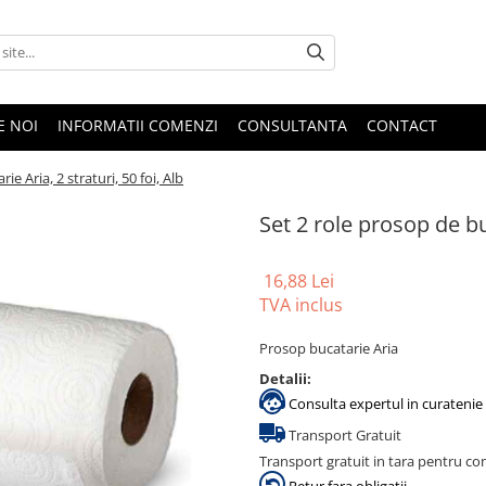
E NOI
INFORMATII COMENZI
CONSULTANTA
CONTACT
ie Aria, 2 straturi, 50 foi, Alb
Set 2 role prosop de buc
16,88 Lei
TVA inclus
Prosop bucatarie Aria
Detalii:
Consulta expertul in curatenie 
Transport Gratuit
Transport gratuit in tara pentru co