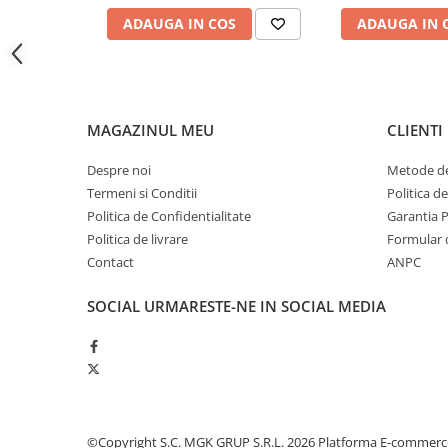
Odorizante profesionale
ADAUGA IN COS
ADAUGA IN 
Aparate odorizante profesionale
Odorizant toalera, wc
Odorizante camera
MAGAZINUL MEU
CLIENTI
Rezerva aparate odorizante
Site odorizante pisoar
Despre noi
Metode de
Produse de curatenie
Termeni si Conditii
Politica d
Politica de Confidentialitate
Garantia 
Articole menaj
Politica de livrare
Formular 
Carucioare
Contact
ANPC
Carucioare bucatarie
SOCIAL
URMARESTE-NE IN SOCIAL MEDIA
Carucioare curatenie
Lavete profesionale
Mopuri Profesionale
Racleta, perii pardoseala
Saci menajeri
©Copyright S.C. MGK GRUP S.R.L. 2026
Platforma E-commerc