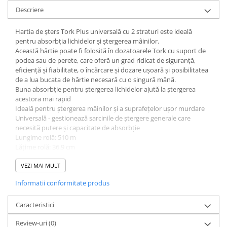
Descriere
Hartia de șters Tork Plus universală cu 2 straturi este ideală
pentru absorbția lichidelor și ștergerea mâinilor.
Această hârtie poate fi folosită în dozatoarele Tork cu suport de
podea sau de perete, care oferă un grad ridicat de siguranță,
eficiență și fiabilitate, o încărcare și dozare ușoară și posibilitatea
de a lua bucata de hârtie necesară cu o singură mână.
Buna absorbție pentru ștergerea lichidelor ajută la ștergerea
acestora mai rapid
Ideală pentru ștergerea mâinilor și a suprafețelor ușor murdare
Universală - gestionează sarcinile de ștergere generale care
necesită putere și capacitate de absorbție
Lungime rolă: 510 m
Lățime rolă: 36.9 cm
Diametru rolă: 39 cm
Lungime prosop: 34 cm
VEZI MAI MULT
Diametru interior miez: 7.1 cm
Informatii conformitate produs
Caracteristici
Review-uri
(0)