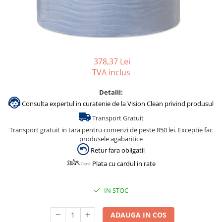
Gama de cosmetice hoteliere
Salvatore Ferragamo
Gama de cosmetice hoteliere Sense
Papuci hotel
378,37 Lei
TVA inclus
Detalii:
Consulta expertul in curatenie de la Vision Clean privind produsul
Transport Gratuit
Transport gratuit in tara pentru comenzi de peste 850 lei. Exceptie fac
produsele agabaritice
Retur fara obligatii
Plata cu cardul in rate
IN STOC
ADAUGA IN COS