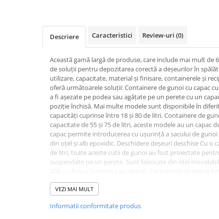
Dispensere / Dozatoare
Dozatoare dezinfectanti
Dispensere acoperitoare colac wc
Caracteristici
Review-uri
(0)
Descriere
Dispensere hartie igienica
Această gamă largă de produse, care include mai mult de 60 
Dispensere odorizante
de soluții pentru depozitarea corectă a deșeurilor în spălăto
Dispensere prosoape pliate (Z)
utilizare, capacitate, material și finisare, containerele și re
oferă următoarele soluții: Containere de gunoi cu capac c
Dispensere pungi igiena feminina
a fi așezate pe podea sau agățate pe un perete cu un capac
poziție închisă. Mai multe modele sunt disponibile în diferite
Dispensere rola hartie industriala
capacități cuprinse între 18 și 80 de litri. Containere de g
Dispensere rola prosop hartie
capacitate de 55 și 75 de litri, aceste modele au un capac
capac permite introducerea cu ușurință a sacului de gunoi în
Dispensere servetele masa,
din oțel și alb epoxidic. Deschidere deșeuri deschise Cu o c
servetele faciale
de litri, toate aceste cutii de gunoi au fost proiectate pentr
suspendate pe un perete. Sunt fabricate din oțel inoxidabil 
Dozatoare sapun lichid
304, cu finisaj luminos sau satinat. Containere de igienă 
Uscatoare de maini si par
finisaje și o capacitate de la 4,6 până la 18 litri, toate mode
susținute pe podea sau agățate de un perete. Conform refe
VEZI MAI MULT
Uscatoare de maini
capac dublu pentru a asigura o igienă mai bună în toaletă. 
Informatii conformitate produs
Uscatoare de par
formă pătrată sau rotundă și toate au un capac anti-miros ș
sus pentru a facilita transportul și o pedală neagră anti-alu