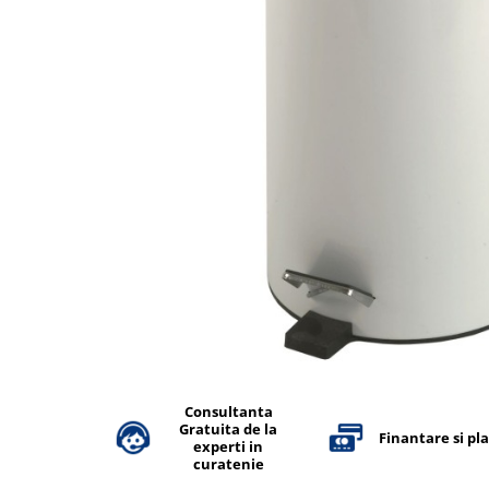
Accesorii detergenti, pompe,
pulverizatoare
Detergenti bucatarie
Detergenti comerciali
Detergenti covoare, mochete,
tapiterii
Detergenti geamuri
Detergenti pardoseala
Detergenti rufe si tesaturi
Detergenti toaleta, grup sanitar
Room Care
Dezinfectanti profesionali
Dezinfectanti maini
Consultanta
Gratuita de la
Dezinfectanti medicali profesionali
Finantare si pl
experti in
curatenie
Dezinfectanti suprafete