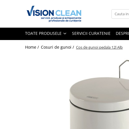
Toate Produsele
Aspiratoare si masini curatenie
TOATE PRODUSELE
SERVICII CURATENIE
DESPR
Accesorii masini si aspiratoare
profesionale
Home /
Cosuri de gunoi /
Cos de gunoi pedala 12l Alb
Aspiratoare industriale
Aspiratoare injectie - extractie
Aspiratoare profesionale de lichide
si praf
Echipament de curatat cu presiune
Masini de curatat si aspirat
pardoseli
Maturatori
Monodiscuri profesionale
Detergenti profesionali