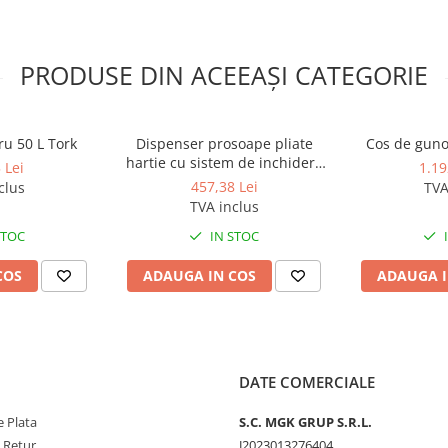
ceste recipiente sunt fabricate din
aj luminos sau satinat. Capacitate:
epoxidic. Cu capac acționat cu
PRODUSE DIN ACEEAȘI CATEGORIE
tal. Produs în Spania.
ru 50 L Tork
Dispenser prosoape pliate
Cos de gunoi
hartie cu sistem de inchidere
 Lei
1.19
cu cheie, din otel alb
457,38 Lei
clus
TVA
TVA inclus
STOC
IN STOC
COS
ADAUGA IN COS
ADAUGA I
DATE COMERCIALE
 Plata
S.C. MGK GRUP S.R.L.
e Retur
J2023013276404