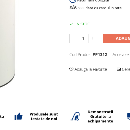
Retur fara obligatii
Plata cu cardul in rate
IN STOC
ADAUG
Cod Produs:
PP1312
Ai nevoie
Adauga la Favorite
Cere 
Demonstratii
Produsele sunt
ata
Gratuite la
testate de noi
echipamente