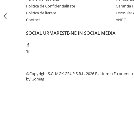
Odorizante profesionale
Politica de Confidentialitate
Garantia 
Aparate odorizante profesionale
Politica de livrare
Formular 
Contact
ANPC
Odorizant toalera, wc
Odorizante camera
SOCIAL
URMARESTE-NE IN SOCIAL MEDIA
Rezerva aparate odorizante
Site odorizante pisoar
Produse de curatenie
Articole menaj
©Copyright S.C. MGK GRUP S.R.L. 2026
Platforma E-commerc
Carucioare
by Gomag
Carucioare bucatarie
Carucioare curatenie
Lavete profesionale
Mopuri Profesionale
Racleta, perii pardoseala
Saci menajeri