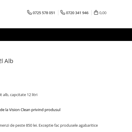
0725 578 051
0720 341 946
0,00
l Alb
 alb, capcitate 12 litri
de la Vision Clean privind produsul
menzi de peste 850 lei. Exceptie fac produsele agabaritice