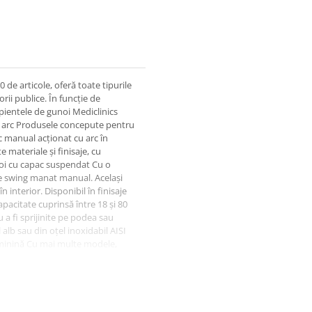
de articole, oferă toate tipurile
rii publice. În funcție de
cipientele de gunoi Mediclinics
u arc Produsele concepute pentru
 manual acționat cu arc în
 materiale și finisaje, cu
unoi cu capac suspendat Cu o
 de swing manat manual. Același
 interior. Disponibil în finisaje
apacitate cuprinsă între 18 și 80
u a fi sprijinite pe podea sau
alb sau din oțel inoxidabil AISI
feminină Cu mai multe modele,
lele din această categorie pot fi
rinței, avem recipiente cu un
Cutii cu pedale Disponibile într-o
i liniștit, un mâner pe partea de
necare utilizată pentru ridicarea