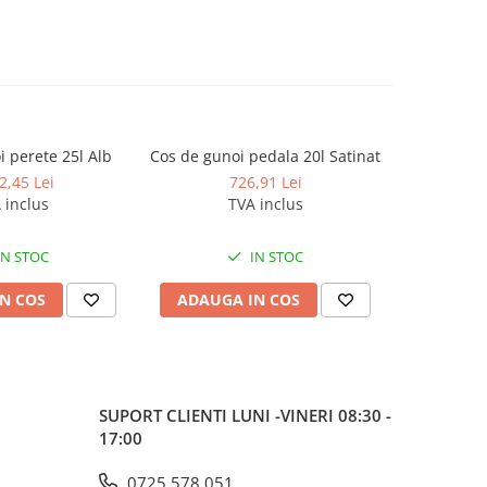
 perete 25l Alb
Cos de gunoi pedala 20l Satinat
Cos de guno
2,45 Lei
726,91 Lei
 inclus
TVA inclus
IN STOC
IN STOC
N COS
ADAUGA IN COS
ADAUG
SUPORT CLIENTI
LUNI -VINERI 08:30 -
17:00
0725 578 051