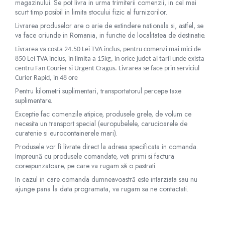
magazinului. Se pot livra in urma trimiterii comenzii, in cel mai
Papuci hotel
scurt timp posibil in limita stocului fizic al furnizorilor.
Livrarea produselor are o arie de extindere nationala si, astfel, se
va face oriunde in Romania, in functie de localitatea de destinatie.
Livrarea va costa 24.50 Lei TVA inclus, pentru comenzi mai mici de
850 Lei TVA inclus, in limita a 15kg, in orice judet al tarii unde exista
centru Fan Courier si Urgent Cragus. Livrarea se face prin serviciul
Curier Rapid, in 48 ore
Pentru kilometri suplimentari, transportatorul percepe taxe
suplimentare.
Exceptie fac comenzile atipice, produsele grele, de volum ce
necesita un transport special (europubelele, carucioarele de
curatenie si eurocontainerele mari).
Produsele vor fi livrate direct la adresa specificata in comanda.
Impreună cu produsele comandate, veti primi si factura
corespunzatoare, pe care va rugam să o pastrati.
In cazul in care comanda dumneavoastră este intarziata sau nu
ajunge pana la data programata, va rugam sa ne contactati.