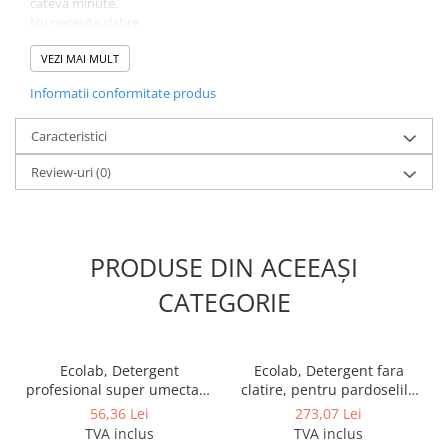
cateva minute.
Nu necesita clatire.
Recomandabil pentru menaj casnic si uz profesional.
VEZI MAI MULT
Informatii conformitate produs
Caracteristici
Review-uri
(0)
PRODUSE DIN ACEEAȘI
CATEGORIE
Ecolab, Detergent
Ecolab, Detergent fara
profesional super umectant
clatire, pentru pardoselile
concentrat pentru
din bucatarie, Kitchen Pro
56,36 Lei
273,07 Lei
intretinerea pardoselilor
Wash'n Walk, 2L
TVA inclus
TVA inclus
Maxx Indur2, 1L