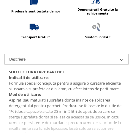
Demonstratii Gratuite la
Produsele sunt testate de noi
echipamente
Transport Gratuit
Suntem in SEAP
Descriere
SOLUTIE CURATARE PARCHET
Indicatii de utilizare
:
Formula special conceputa pentru a asigura o curatare eficienta
si usoara a suprafetelor din lemn, cu efect intens de parfumare.
Mod de utilizare:
Aspirati sau maturati suprafata dorita inainte de aplicarea
detergentului pentru parchet. Produsul se foloseste in dilutie de
1% (doua capacele a cate 25 ml in 5 litri de apa), dupa care se
sterge suprafata dorita si se lasa ca aceasta sa se usuce. In cazul
urmelor persistente de murdarie, precum urme de cauciuc de la
incaltaminte sau lichide lipicioase, lasati solutia sa actioneze