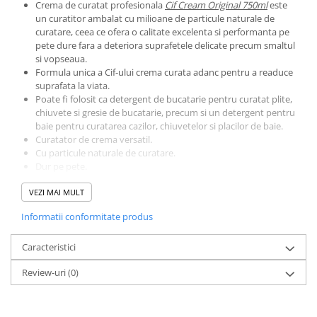
Crema de curatat profesionala
Cif Cream Original 750ml
este
un curatitor ambalat cu milioane de particule naturale de
curatare, ceea ce ofera o calitate excelenta si performanta pe
pete dure fara a deteriora suprafetele delicate precum smaltul
si vopseaua.
Formula unica a Cif-ului crema curata adanc pentru a readuce
suprafata la viata.
Poate fi folosit ca detergent de bucatarie pentru curatat plite,
chiuvete si gresie de bucatarie, precum si un detergent pentru
baie pentru curatarea cazilor, chiuvetelor si placilor de baie.
Curatator de crema versatil.
Cu particule naturale de curatare.
Dur pe pete.
Delicat pe suprafete.
VEZI MAI MULT
Indeparteaza eficient murdaria si petele incapatanate.
Are grija deosebita de suprafetele sensibile.
Informatii conformitate produs
Caracteristici
Review-uri
(0)