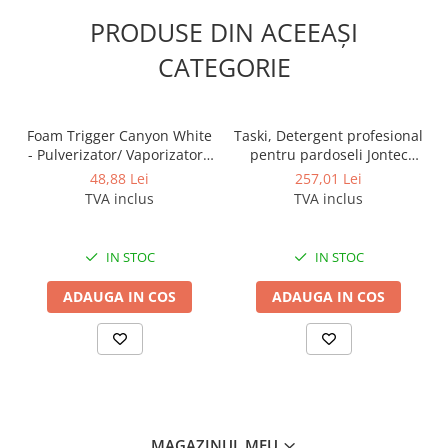
PRODUSE DIN ACEEAȘI
CATEGORIE
Foam Trigger Canyon White
Taski, Detergent profesional
- Pulverizator/ Vaporizator /
pentru pardoseli Jontec
Declansator spuma, 5L
Forward, 5L
48,88 Lei
257,01 Lei
TVA inclus
TVA inclus
IN STOC
IN STOC
ADAUGA IN COS
ADAUGA IN COS
MAGAZINUL MEU