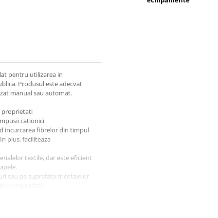
t pentru utilizarea in
 publica. Produsul este adecvat
 dozat manual sau automat.
 proprietati
mpusii cationici
nd incurcarea fibrelor din timpul
n plus, faciliteaza
rialelor textile, dar este eficient
oapele.
ri sau pe suprafata tricotajelor.
riva majoritatii
tive si gramnegative, drojdii de
al adecvat aplicatiilor in care nu
e material textil care trebuie