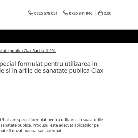
0725 578 051
0720 341 946
0,00
atate publica Clax Bactisoft 20L
ecial formulat pentru utilizarea in
e si in ariile de sanatate publica Clax
/balsam special formulat pentru utilizarea in spalatoriile
de sanatate publica. Produsul este adecvat aplicatiilor pe
 poate fi dozat manual sau automat.