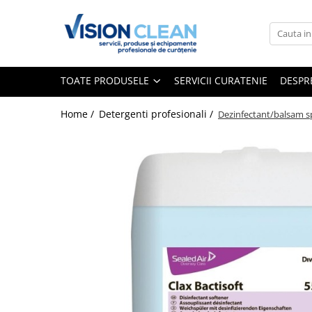
Toate Produsele
Aspiratoare si masini curatenie
TOATE PRODUSELE
SERVICII CURATENIE
DESPR
Accesorii masini si aspiratoare
profesionale
Home /
Detergenti profesionali /
Dezinfectant/balsam spe
Aspiratoare industriale
Aspiratoare injectie - extractie
Aspiratoare profesionale de lichide
si praf
Echipament de curatat cu presiune
Masini de curatat si aspirat
pardoseli
Maturatori
Monodiscuri profesionale
Detergenti profesionali