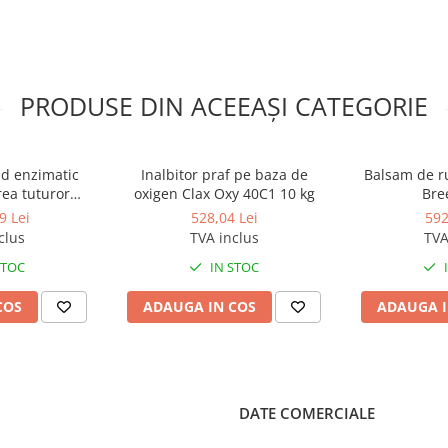
textile
le textile sintetice
PRODUSE DIN ACEEAȘI CATEGORIE
securitatea igienei
id enzimatic
Inalbitor praf pe baza de
Balsam de ru
rea tuturor
oxigen Clax Oxy 40C1 10 kg
Bre
 de spalat. Clax
turi Clax Mild
9 Lei
528,04 Lei
592
e finala a masinii de spalat cu
 20L
 ciclu continuu.
clus
TVA inclus
TVA
STOC
IN STOC
COS
ADAUGA IN COS
ADAUGA I
DATE COMERCIALE