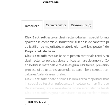
curatenie
Dispensere / Dozatoare
Dozatoare dezinfectanti
Dispensere acoperitoare colac wc
Dispensere hartie igienica
Caracteristici
Review-uri
(0)
Descriere
Dispensere odorizante
Clax Bactisoft
este un dezinfectant/balsam special formula
Dispensere prosoape pliate (Z)
spalatoriile comerciale, industriale si in ariile de sanatate
Dispensere pungi igiena feminina
aplicatiilor pe majoritatea materialelor textile si poate fi
Proprietati de baza
Dispensere rola hartie industriala
Clax Bactisoft
este un balsam pentru materiale textile, cu
dezinfectante, pe baza de saruri cuaternare de amoniu. Co
Dispensere rola prosop hartie
absorbiti in materialele textile asigura lubrifierea, preveni
Dispensere servetele masa,
procesului de uscare si acumularea sarcinilor elctrostatice. I
servetele faciale
calcarea/calandrarea rufelor.
Clax Bactisoft
poate fi folosit la inmuierea majoritatii mate
Dozatoare sapun lichid
in special pe tesaturi pufoase sau tricotate, cum ar fi pros
De asemenea, lasa o senzatie de moale si catifelat pe tesatu
Uscatoare de maini si par
Clax Bactisoft
asigura o activitate biocida excelenta impot
Uscatoare de maini
microorganismelor vegetative, incluzand bacterii gram-pozi
bere, in toate conditiile. In plus, Clax Bactisoft este in speci
VEZI MAI MULT
Uscatoare de par
se poate folosi dezinfectia termo-chimica, datorita tipului d