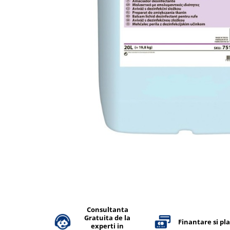
Accesorii detergenti, pompe,
pulverizatoare
Detergenti bucatarie
Detergenti comerciali
Detergenti covoare, mochete,
tapiterii
Detergenti geamuri
Detergenti pardoseala
Detergenti rufe si tesaturi
Detergenti toaleta, grup sanitar
Room Care
Dezinfectanti profesionali
Dezinfectanti maini
Dezinfectanti medicali profesionali
Consultanta
Gratuita de la
Dezinfectanti suprafete
Finantare si pl
experti in