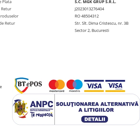
 Plata
S.C. MGK GRUP S.R.L.
e Retur
J2023013276404
Produselor
RO 48504312
de Retur
Str. Slt. Dima Cristescu, nr. 3B
Sector 2, Bucuresti
e