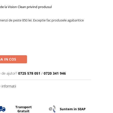
de la Vision Clean privind produsul
menzi de peste 850 lei. Exceptie fac produsele agabaritice
A IN COS
e de ajutor?
0725 578 051
/
0720 341 946
informatii
Transport
Suntem in SEAP
Gratuit