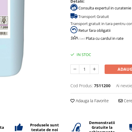
Detalii:
Consulta expertul in curatenie 
Transport Gratuit
Transport gratuit in tara pentru co
Retur fara obligatii
Plata cu cardul in rate
IN STOC
ADAUG
Cod Produs:
7511200
Ai nevoi
Adauga la Favorite
Cere 
Demonstratii
Produsele sunt
ata
Gratuite la
testate de noi
echipamente