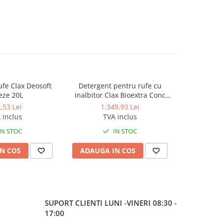
fe Clax Deosoft
Detergent pentru rufe cu
Solutie p
eze 20L
inalbitor Clax Bioextra Conc
petelor de
White 20kg
M
,53 Lei
1.349,93 Lei
 inclus
TVA inclus
IN STOC
IN STOC
N COS
ADAUGA IN COS
ADAUG
SUPORT CLIENTI
LUNI -VINERI 08:30 -
17:00