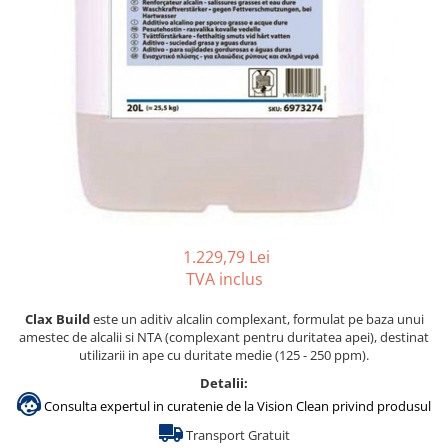
Accesorii detergenti, pompe,
pulverizatoare
Detergenti bucatarie
Detergenti comerciali
Detergenti covoare, mochete,
tapiterii
Detergenti geamuri
Detergenti pardoseala
Detergenti rufe si tesaturi
1.229,79 Lei
Detergenti toaleta, grup sanitar
TVA inclus
Room Care
Clax Build
este un aditiv alcalin complexant, formulat pe baza unui
amestec de alcalii si NTA (complexant pentru duritatea apei), destinat
Dezinfectanti profesionali
utilizarii in ape cu duritate medie (125 - 250 ppm).
Dezinfectanti maini
Detalii:
Dezinfectanti medicali profesionali
Consulta expertul in curatenie de la Vision Clean privind produsul
Dezinfectanti suprafete
Transport Gratuit