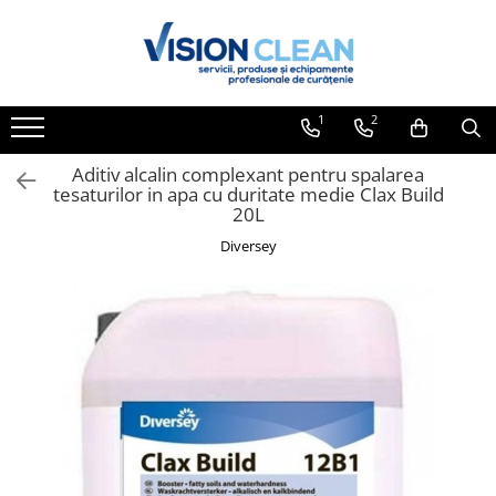
Toate Produsele
Aspiratoare si masini curatenie
1
2
Accesorii masini si aspiratoare
profesionale
Aditiv alcalin complexant pentru spalarea
tesaturilor in apa cu duritate medie Clax Build
Aspiratoare industriale
20L
Aspiratoare injectie - extractie
Diversey
Aspiratoare profesionale de lichide
si praf
Echipament de curatat cu presiune
Masini de curatat si aspirat
pardoseli
Maturatori
Monodiscuri profesionale
Detergenti profesionali