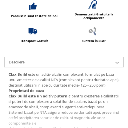
Produse ingrijire personala
Crema de corp
Demonstratii Gratuite la
Produsele sunt testate de noi
Sampon si gel de dus
echipamente
Sapun lichid
Sapun solid
Transport Gratuit
Suntem in SEAP
Sapun spuma
Consumabile hartie
Acoperitori toaleta
Descriere
Cearceaf hartie & cearceaf hartie
Clax Build
este un aditiv alcalin complexant, formulat pe baza
Hartie igienica
unui amestec de alcalii si NTA (complexant pentru duritatea apei),
destinat utilizarii in ape cu duritate medie (125 - 250 ppm).
Prosoape hartie pliate
Proprietati de baza
Clax Build este un aditiv puternic
pentru cresterea alcalinitatii
Pungi igienice
si puterii de
complexare a solutiilor de spalare, bazat pe un
Role hartie industriala
amestec de alcalii, complexanti si agenti anti-redepunere.
Sistemul bazat pe NTA asigura reducerea duritatii apei, prevenind
Role prosop hartie
astfel
precipitarea sarurilor de calciu si magneziu ale unor
Servetele masa & faciale
componente ale