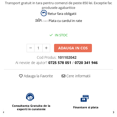
Dispensere / Dozatoare
Transport gratuit in tara pentru comenzi de peste 850 lei. Exceptie fac
produsele agabaritice
Dozatoare dezinfectanti
Retur fara obligatii
Dispensere acoperitoare colac wc
Plata cu cardul in rate
Dispensere hartie igienica
Dispensere odorizante
IN STOC
Dispensere prosoape pliate (Z)
ADAUGA IN COS
Dispensere pungi igiena feminina
Cod Produs:
101102042
Dispensere rola hartie industriala
Ai nevoie de ajutor?
0725 578 051
/
0720 341 946
Dispensere rola prosop hartie
Dispensere servetele masa,
Adauga la Favorite
Cere informatii
servetele faciale
Dozatoare sapun lichid
Uscatoare de maini si par
Uscatoare de maini
Consultanta Gratuita de la
Finantare si plata
experti in curatenie
Uscatoare de par