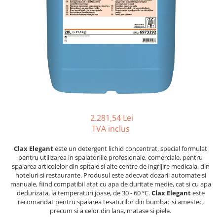
Gama de cosmetice hoteliere
Salvatore Ferragamo
Gama de cosmetice hoteliere Sense
Papuci hotel
2.281,54 Lei
TVA inclus
Clax Elegant
este un detergent lichid concentrat, special formulat
pentru utilizarea in spalatoriile profesionale, comerciale, pentru
spalarea articolelor din spitale si alte centre de ingrijire medicala, din
hoteluri si restaurante. Produsul este adecvat dozarii automate si
manuale, fiind compatibil atat cu apa de duritate medie, cat si cu apa
dedurizata, la temperaturi joase, de 30 - 60 ºC.
Clax Elegant
este
recomandat pentru spalarea tesaturilor din bumbac si amestec,
precum si a celor din lana, matase si piele.