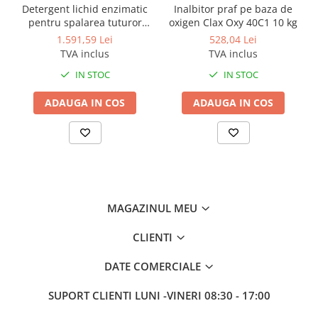
Detergent lichid enzimatic
Inalbitor praf pe baza de
pentru spalarea tuturor
oxigen Clax Oxy 40C1 10 kg
tipurilor de tesaturi Clax
1.591,59 Lei
528,04 Lei
Mild 33B1, 20L
TVA inclus
TVA inclus
IN STOC
IN STOC
ADAUGA IN COS
ADAUGA IN COS
MAGAZINUL MEU
CLIENTI
DATE COMERCIALE
SUPORT CLIENTI
LUNI -VINERI 08:30 - 17:00