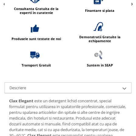
Consultanta Gratuita de la
Finantare si plata
experti in curatenie
Demonstratii Gratuite la
Produsele sunt testate de noi
echipamente
Transport Gratuit
Suntem in SEAP
Descriere
Clax Elegant
este un detergent lichid concentrat, special
formulat pentru utilizarea in spalatoriile profesionale, comerciale,
pentru spalarea articolelor din spitale si alte centre de ingrijire
medicala, din hoteluri si restaurante. Produsul este adecvat
dozarii automate si manuale, fiind compatibil atat cu apa de
duritate medie, cat si cu apa dedurizata, la temperaturi joase, de
30 - 60 ºC.
Clax Elegant
este recomandat pentru spalarea