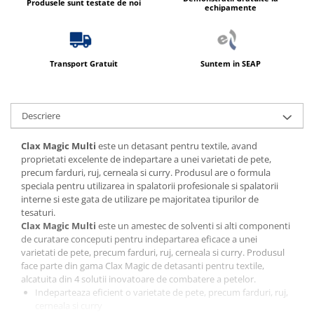
Produsele sunt testate de noi
echipamente
Transport Gratuit
Suntem in SEAP
Descriere
Clax Magic Multi
este un detasant pentru textile, avand
proprietati excelente de indepartare a unei varietati de pete,
precum farduri, ruj, cerneala si curry. Produsul are o formula
speciala pentru utilizarea in spalatorii profesionale si spalatorii
interne si este gata de utilizare pe majoritatea tipurilor de
tesaturi.
Clax Magic Multi
este un amestec de solventi si alti componenti
de curatare conceputi pentru indepartarea eficace a unei
varietati de pete, precum farduri, ruj, cerneala si curry. Produsul
face parte din gama Clax Magic de detasanti pentru textile,
alcatuita din 4 solutii inovatoare de combatere a petelor.
Indeparteaza eficient o varietate de pete, precum farduri, ruj,
cerneala si curry