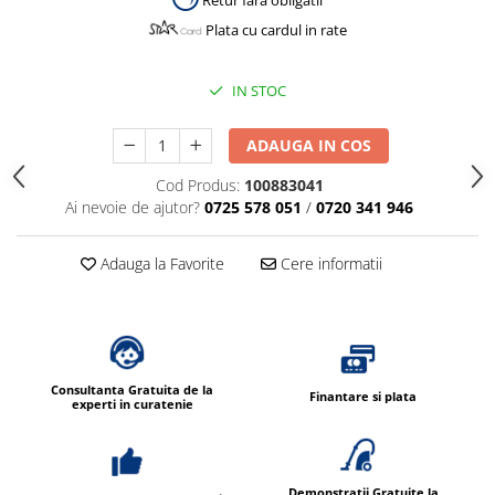
Retur fara obligatii
Plata cu cardul in rate
IN STOC
ADAUGA IN COS
Cod Produs:
100883041
Ai nevoie de ajutor?
0725 578 051
/
0720 341 946
Adauga la Favorite
Cere informatii
Consultanta Gratuita de la
Finantare si plata
experti in curatenie
Demonstratii Gratuite la