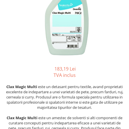
Gama de cosmetice hoteliere
Salvatore Ferragamo
Gama de cosmetice hoteliere Sense
Papuci hotel
183,19 Lei
TVA inclus
Clax Magic Multi
este un detasant pentru textile, avand proprietati
excelente de indepartare a unei varietati de pete, precum farduri, ruj,
cerneala si curry. Produsul are o formula speciala pentru utilizarea in
spalatorii profesionale si spalatorii interne si este gata de utilizare pe
majoritatea tipurilor de tesaturi.
Clax Magic Multi
este un amestec de solventi si alti componenti de
curatare conceputi pentru indepartarea eficace a unei varietati de
pete, precum farduri, ruj, cerneala si curry. Produsul face parte din