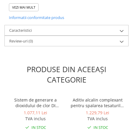
Prelungeste durata de viata a lenjeriilor prin eliminarea nevoii
VEZI MAI MULT
de respalare
Foarte concentrat pentru a limita impactul asupra mediului
Informatii conformitate produs
inconjurator
Gata de utilizare, usor si sigur
Caracteristici
Review-uri
(0)
PRODUSE DIN ACEEAȘI
CATEGORIE
Sistem de generare a
Aditiv alcalin complexant
dioxidului de clor DI
pentru spalarea tesaturilor
Divosan CD 7,5 20L
in apa cu duritate medie
1.077,11 Lei
1.229,79 Lei
Clax Build 20L
TVA inclus
TVA inclus
IN STOC
IN STOC