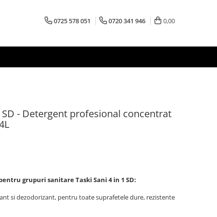
0725 578 051
0720 341 946
0,00
 SD - Detergent profesional concentrat
.4L
entru grupuri sanitare Taski Sani 4 in 1 SD:
ant si dezodorizant, pentru toate suprafetele dure, rezistente