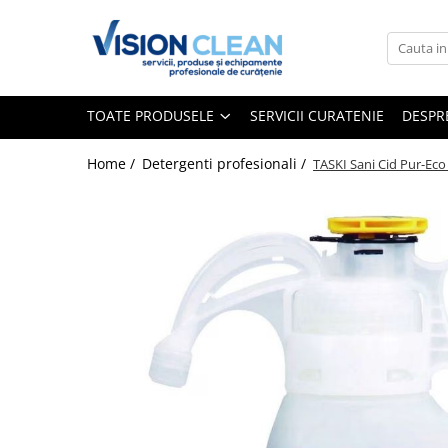
Toate Produsele
Aspiratoare si masini curatenie
TOATE PRODUSELE
SERVICII CURATENIE
DESPR
Accesorii masini si aspiratoare
profesionale
Home /
Detergenti profesionali /
TASKI Sani Cid Pur-Eco 
Aspiratoare industriale
Aspiratoare injectie - extractie
Aspiratoare profesionale de lichide
si praf
Echipament de curatat cu presiune
Masini de curatat si aspirat
pardoseli
Maturatori
Monodiscuri profesionale
Detergenti profesionali