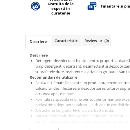
Dispensere / Dozatoare
Gratuita de la
Finantare si pl
experti in
Dozatoare dezinfectanti
curatenie
Dispensere acoperitoare colac wc
Dispensere hartie igienica
Dispensere odorizante
Caracteristici
Review-uri
(0)
Descriere
Dispensere prosoape pliate (Z)
Descriere
Dispensere pungi igiena feminina
Detergent dezinfectant biocid pentru grupuri sanitare Ta
Dispensere rola hartie industriala
timp detergent, detartrant, dezinfectant si dezodoriz
suprafetele dure, rezistente la acizi, din grupurile sanita
Dispensere rola prosop hartie
Recomandari de utilizare
Dispensere servetele masa,
Sani 4 in 1 Smart Dose este un produs superconcentrat
servetele faciale
calcarului, dezinfectarea si dezodorizarea tuturor supraf
actiunea apei, din baie.
Dozatoare sapun lichid
Formula sa speciala imbina perfect performantele excel
acelasi timp depunerea calcarului, chiar si in conditii de
Uscatoare de maini si par
Are actiune fungicida, levuricida si bactericida.
Uscatoare de maini
Datorita sistemului inteligent de ambalare, conceptul
simpla, foarte economica, precisa si in siguranta a pro
Uscatoare de par
Sistemul de dozare SmartDose poate fi folosit pentru d