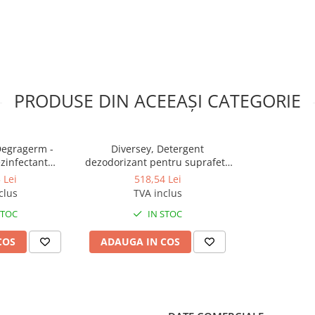
reparata in galeata.
izeaza intr-un singur pas
croorganisme
alizare a mirosurilor neplacute
PRODUSE DIN ACEEAȘI CATEGORIE
in siguranta a substantelor
atii, cu aviz nr.
Degragerm -
Diversey, Detergent
zinfectant
dezodorizant pentru suprafete
ntru suprafețe
lavabile TASKI Sprint Flower SD,
 Lei
518,54 Lei
i - concentrat
1.4L
clus
TVA inclus
L
STOC
IN STOC
COS
ADAUGA IN COS