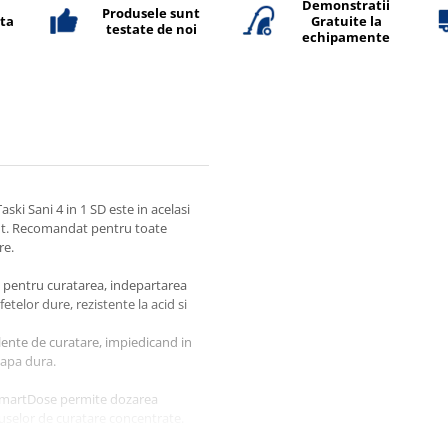
Demonstratii
Produsele sunt
ata
Gratuite la
testate de noi
echipamente
ski Sani 4 in 1 SD este in acelasi
ant. Recomandat pentru toate
re.
 pentru curatarea, indepartarea
etelor dure, rezistente la acid si
ente de curatare, impiedicand in
 apa dura.
 SmartDose permite dozarea
duselor de curatare concentrate.
ozarea controlata in flacon