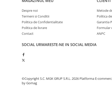
MAGAZINUL MEU
CLIENTI
Odorizante profesionale
Aparate odorizante profesionale
Despre noi
Metode de
Termeni si Conditii
Politica d
Odorizant toalera, wc
Politica de Confidentialitate
Garantia 
Odorizante camera
Politica de livrare
Formular 
Rezerva aparate odorizante
Contact
ANPC
Site odorizante pisoar
SOCIAL
URMARESTE-NE IN SOCIAL MEDIA
Produse de curatenie
Articole menaj
Carucioare
Carucioare bucatarie
Carucioare curatenie
©Copyright S.C. MGK GRUP S.R.L. 2026
Platforma E-commerc
by Gomag
Lavete profesionale
Mopuri Profesionale
Racleta, perii pardoseala
Saci menajeri