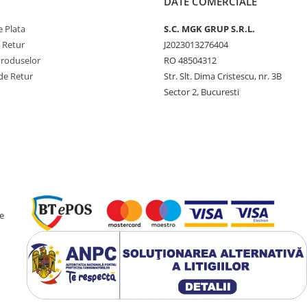
DATE COMERCIALE
 Plata
S.C. MGK GRUP S.R.L.
e Retur
J2023013276404
Produselor
RO 48504312
de Retur
Str. Slt. Dima Cristescu, nr. 3B
Sector 2, Bucuresti
e