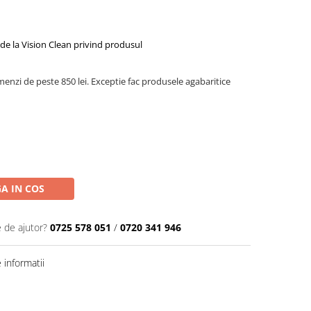
de la Vision Clean privind produsul
menzi de peste 850 lei. Exceptie fac produsele agabaritice
A IN COS
e de ajutor?
0725 578 051
/
0720 341 946
informatii