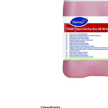
Accesorii detergenti, pompe,
pulverizatoare
Detergenti bucatarie
Detergenti comerciali
Detergenti covoare, mochete,
tapiterii
Detergenti geamuri
Detergenti pardoseala
Detergenti rufe si tesaturi
Detergenti toaleta, grup sanitar
Room Care
Dezinfectanti profesionali
Dezinfectanti maini
Dezinfectanti medicali profesionali
Dezinfectanti suprafete
Consultanta