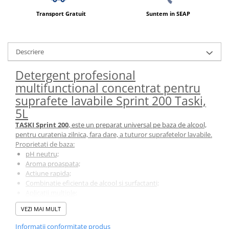
Transport Gratuit
Suntem in SEAP
Descriere
Detergent profesional
multifunctional concentrat pentru
suprafete lavabile Sprint 200 Taski,
5L
TASKI Sprint 200
, este un preparat universal pe baza de alcool,
pentru curatenia zilnica, fara dare, a tuturor suprafetelor lavabile.
Proprietati de baza:
pH neutru;
Aroma proaspata;
Actiune rapida;
Combinatie eficienta de alcool si surfactanti;
Aplicatii multiple;
Avantaje:
VEZI MAI MULT
Sigur in utilizare;
Lasa o aroma placuta si proaspata;
Informatii conformitate produs