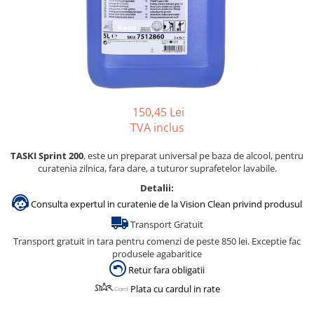
Gama de cosmetice hoteliere
Salvatore Ferragamo
Gama de cosmetice hoteliere Sense
Papuci hotel
150,45 Lei
TVA inclus
TASKI Sprint 200
, este un preparat universal pe baza de alcool, pentru
curatenia zilnica, fara dare, a tuturor suprafetelor lavabile.
Detalii:
Consulta expertul in curatenie de la Vision Clean privind produsul
Transport Gratuit
Transport gratuit in tara pentru comenzi de peste 850 lei. Exceptie fac
produsele agabaritice
Retur fara obligatii
Plata cu cardul in rate