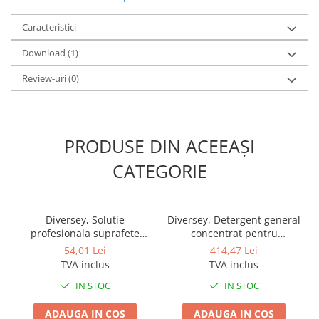
Uscare rapida fara dare;
Foarte economic datorita performantelor de curatare la
Caracteristici
dozaje reduse;
Adecvat si pentru aplicarea umeda cu mopul.
Download (1)
Review-uri
(0)
PRODUSE DIN ACEEAȘI
CATEGORIE
Diversey, Solutie
Diversey, Detergent general
profesionala suprafete
concentrat pentru
lavabile TASKI Sprint Multi,
suprafete lavabile TASKI
54,01 Lei
414,47 Lei
500 ml
Sprint 200 J-Flex, 1.5L
TVA inclus
TVA inclus
IN STOC
IN STOC
ADAUGA IN COS
ADAUGA IN COS